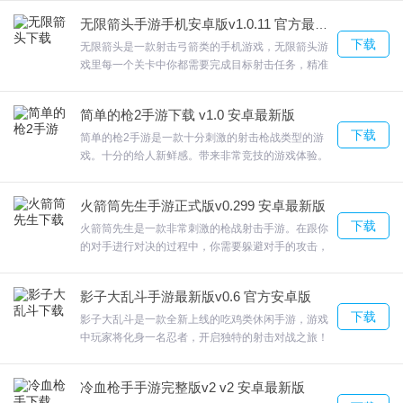
决这个给我们的游戏过程增加了许多的难度，不过既
道！
无限箭头手游手机安卓版v1.0.11 官方最新版
然有难度，就有挑战，有挑战，就能成功。欢迎来合
2.打倒BOSS，抢夺武器，不断强化自己吧！
下载
众软件园下载体验。
无限箭头是一款射击弓箭类的手机游戏，无限箭头游
戏里每一个关卡中你都需要完成目标射击任务，精准
3.可以使用多种武器，每种武器都可以使玩家的能力发生质的变化并
的射击可以为你节约更多的箭支，每次升级会出现随
同时变得更强。
机的技能提升，上百种技能组合，游戏永远充满变
简单的枪2手游下载 v1.0 安卓最新版
4.多样化的玩法模式，经典的打飞机玩法，能带来更加丰富的乐趣。
数。无限箭头游戏关卡丰富，欢迎来合众软件园下载
下载
体验。
简单的枪2手游是一款十分刺激的射击枪战类型的游
戏。十分的给人新鲜感。带来非常竞技的游戏体验。
简单的枪2手游还有考验你对枪械的熟悉，进行拼接
大作战，考验的手速进行挑战，欢迎来合众软件园下
俺第一次来太空亮点
火箭筒先生手游正式版v0.299 安卓最新版
载体验。
下载
火箭筒先生是一款非常刺激的枪战射击手游。在跟你
1.游戏共11面关卡！
的对手进行对决的过程中，你需要躲避对手的攻击，
2.玩家可以驾驶各种各样的战斗机，在太空中飞行和射击，如果你击
寻找掩体来掩护你自己。经典的枪战射击玩法，火箭
筒先生用技术去征服全场，欢迎来合众软件园下载体
中敌人，你就能得到高分。
影子大乱斗手游最新版v0.6 官方安卓版
验。
3.竖屏的操作玩法，玩家只需单手就能控制，欢乐中能锻炼脑细胞。
下载
影子大乱斗是一款全新上线的吃鸡类休闲手游，游戏
4.华丽的战机，极致酷炫的特效，空前的视听盛宴，宛如梦幻降临。
中玩家将化身一名忍者，开启独特的射击对战之旅！
偷袭伏击，战术多样；影子大乱斗影子大乱斗手游中
5.游戏的关卡是超级丰富的，为了飞向太空，我们需要继续挑战这个
包含了草丛伏地魔、毒圈空头等经典元素，上帝视角
太空关卡。
冷血枪手手游完整版v2 v2 安卓最新版
轻松射击操作，喜欢的小伙伴一定不要错过哦！游戏