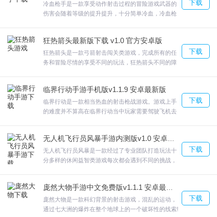
下载
6.一款充满神秘的冒险射击游戏，游戏中的更多体验更加精彩。
集结了时下最流行的玩法，并且简化了部分操作和系
冷血枪手是一款享受动作射击过程的冒险游戏武器的
统，玩起来更便捷、更刺激。欢迎来合众软件园下载
伤害会随着等级的提升提升，十分简单冷血，冷血枪
7.灵活的移动速度，感受不同的挑战，整体效果非常突出，任何事情
体验。
手您将需要冷血才能幸免于难，尝试在带有大量射击
都无法阻挡你。
和爆炸的动作游戏中生存下来成为高手！并且每个场
狂热箭头最新版下载 v1.0 官方安卓版
景都有不同的任务，欢迎来合众软件园下载体验。
8.东海正在播出「文理组粪作制作对决」节目的优胜作品。
下载
狂热箭头是一款弓箭射击闯关类游戏，完成所有的任
9.冒险模式以及任务挑战给玩家的奖励都非常的丰富，感受不同模式
务和冒险尽情的享受不同的玩法，狂热箭头不同的障
带给你的解压乐趣。
碍物大也不相同，玩法非常的简单有趣，随时娱乐都
能带给你不一样的快感。能够提高你的射箭技巧，根
临界行动手游手机版v1.1.9 安卓最新版
据风向、风速、目标高度等一些列参数，适当的调
下载
整，完美命中;，欢迎来合众软件园下载体验。
临界行动是一款相当热血的射击枪战游戏。游戏上手
的难度并不算高在临界行动当中玩家需要驾驶飞机去
俺第一次来太空更新日志
不同的世界冒险，挑选强的武器装备，临界行动使用
各种武器来对敌人宣泄火力，欢迎来合众软件园下载
修复其他已知bug
无人机飞行员风暴手游内测版v1.0 安卓最新版
体验。
游戏3d性能优化
下载
无人机飞行员风暴是一款经过了专业团队打造玩法十
分多样的休闲益智类游戏每次都会遇到不同的挑战，
降低了游戏的难度
在这里你将控制无人机飞行来完成各项任务，无人机
飞行员风暴化身伟大的消防员，时刻面对无情的火焰
庞然大物手游中文免费版v1.1.1 安卓最新版
解救人民的安全。简单通俗易懂的游戏玩法和内容，
下载
却考验着玩家的技术能力和智慧。这款游戏画面精致
庞然大物是一款科幻背景的射击游戏，混乱的运动，
而逼真，完美还原了无人机飞行的状态，体验感良
通过七大洲的爆炸在整个地球上的一个破坏性的线索!