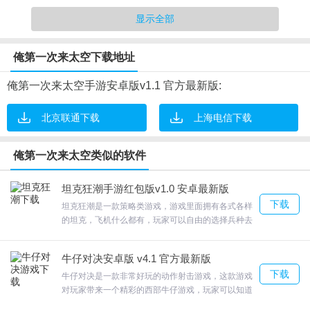
显示全部
俺第一次来太空游戏测评
俺第一次来太空下载地址
1.在五彩缤纷的空间中，我们在自己控制的轨迹中不断成长并变得更
强大，因此我们可以获得更高的分数。
俺第一次来太空手游安卓版v1.1 官方最新版:
2.飞行射击挑战很精彩，安排的关卡数量众多， 必须解决路上敌
人，才有最终获胜可能。
北京联通下载
上海电信下载
3.在空中进行探索，克服各种困难，继续不断地前进。
4.游戏中的关卡非常多样，每一个关卡的场景设计都不一样，丰富有
俺第一次来太空类似的软件
趣的游戏玩法，击败更多的敌人不断挑战自我，炫酷的对战效果，
坦克狂潮手游红包版v1.0 安卓最新版
赶快下载游戏，来一起探索外太空吧！
下载
坦克狂潮是一款策略类游戏，游戏里面拥有各式各样
的坦克，飞机什么都有，玩家可以自由的选择兵种去
作战。坦克狂潮并独创性的设计了多人PVP钢铁军团
大战，世界经典战役等丰富玩法。欢迎来合众软件园
牛仔对决安卓版 v4.1 官方最新版
下载体验。
俺第一次来太空新手攻略
下载
牛仔对决是一款非常好玩的动作射击游戏，这款游戏
对玩家带来一个精彩的西部牛仔游戏，玩家可以知道
1.UUUM 旗下「东海正在播出」(东海ァエア)?文组游戏制作人出
自己还有几分子弹，而且游戏还有多种模式，牛仔对