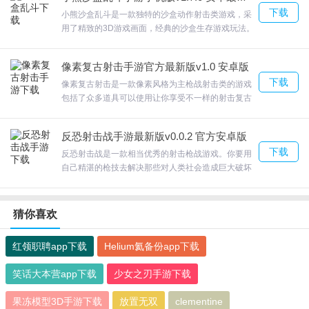
一款具有艺术色彩和美感的游戏。只需选择一种武器
下载
并扔掉即可。玩家需要看准目标移动的时机，欢迎来
小熊沙盒乱斗是一款独特的沙盒动作射击类游戏，采
合众软件园下载体验。
用了精致的3D游戏画面，经典的沙盒生存游戏玩法。
游戏分两种地图，超多人和你一起开心玩；小熊沙盒
乱斗躲避毒圈和玩家的攻击，随机缩圈和随机轰炸。
像素复古射击手游官方最新版v1.0 安卓版
在这里玩家需要扮演一只小熊来进行各种的闯关。欢
下载
迎来合众软件园下载体验。
像素复古射击是一款像素风格为主枪战射击类的游戏
包括了众多道具可以使用让你享受不一样的射击复古
乐趣，玩家需要将对手全部击落才能够通关，实时记
录分数情况，感兴趣的伙伴就快来体验一番吧。游戏
反恐射击战手游最新版v0.0.2 官方安卓版
采用了非常复古的像素风会带给你不一样的游戏感
下载
觉。像素复古射击消灭所有进攻的敌人，欢迎来合众
反恐射击战是一款相当优秀的射击枪战游戏。你要用
软件园下载体验。
自己精湛的枪技去解决那些对人类社会造成巨大破坏
的家伙们。反恐射击战丰富的道具供你体验，投掷道
具的加入让整个战场更加充满了策略性，玩法丰富。
复杂的地形，涉及到许多的场景，仅仅从军事的观点
猜你喜欢
来看，涵盖了大量的不同类型的地形。欢迎来合众软
件园下载体验。
红领职聘app下载
Helium氦备份app下载
笑话大本营app下载
少女之刃手游下载
果冻模型3D手游下载
放置无双
clementine