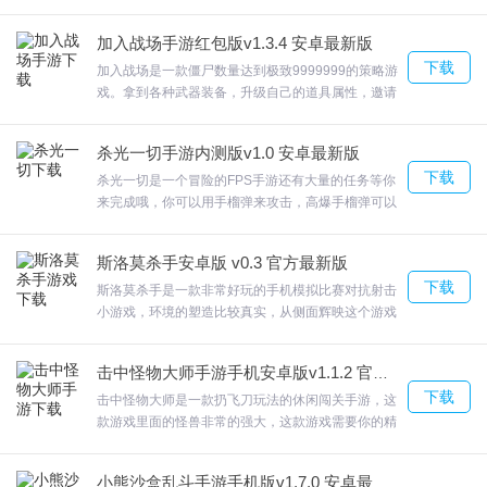
好。欢迎来合众软件园下载体验。
庞然大物游戏的难点在于能量块的合理组合和攻击目
标的选择，因为后期随着游戏的进行，对巨蛇进行围
加入战场手游红包版v1.3.4 安卓最新版
攻的军队会越来越强大。搜集沿途的道具奖励，轻松
下载
的帮助你更好的闯关，享受成功的快感。欢迎来合众
加入战场是一款僵尸数量达到极致9999999的策略游
软件园下载体验。
戏。拿到各种武器装备，升级自己的道具属性，邀请
兄弟们一起来挑战。在加入战场强烈的节奏感和打击
感给玩家带来前所未有的爽快游戏体验。加入战场多
杀光一切手游内测版v1.0 安卓最新版
个不同属性的怪物的设置可以完全组合和匹配来抵抗
下载
攻击。欢迎来合众软件园下载体验。
杀光一切是一个冒险的FPS手游还有大量的任务等你
来完成哦，你可以用手榴弹来攻击，高爆手榴弹可以
帮助你快速摧毁前方的怪物。猎枪可以杀死附近的敌
人，面对那些近在咫尺的怪物非常有效。杀光一切紧
斯洛莫杀手安卓版 v0.3 官方最新版
张有趣的关卡挑战，感受最热血的枪战。欢迎来合众
下载
软件园下载体验。
斯洛莫杀手是一款非常好玩的手机模拟比赛对抗射击
小游戏，环境的塑造比较真实，从侧面辉映这个游戏
世界中按照真实缩减的；斯洛莫杀手每次更换武器就
可以操作的，超级强大的机制体验，多种闪避的消
击中怪物大师手游手机安卓版v1.1.2 官方最新版
除；然后趁机消灭敌人，有超过30个不同等级的关
下载
卡，欢迎来合众软件园下载体验。
击中怪物大师是一款扔飞刀玩法的休闲闯关手游，这
款游戏里面的怪兽非常的强大，这款游戏需要你的精
准度非常的高。击中怪物大师玩家可以快速的升级来
提升自己的战斗力，更好的进行挑战。击中怪物大师
小熊沙盒乱斗手游手机版v1.7.0 安卓最新版