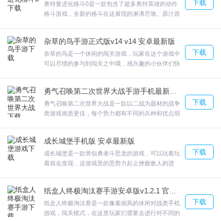
下载
奥特曼进化格斗0是一款包含了超多奥特英雄的动作
格斗游戏，全新的格斗在这展现的淋漓尽致。原汁原
降低了游戏的难度
味的剧情和打斗场景，让你可以瞬间回味到童年的精
其他问题修复和体验优化
彩；奥特曼进化格斗0对战高手，联机pk，轻松享受
杂草的鸟手游正式版v14 v14 安卓最新版
战斗过程。欢迎来合众软件园下载体验。
解决了一些已知的问题
下载
杂草的鸟是一个休闲的闯关游戏，玩家在这个游戏中
可以尽情的参与到闯关之中哦，感兴趣的小伙伴们快
来试试吧，还可以在这里选择你喜欢的玩法和模式！
十分简单好上手，杂草的鸟希望所有朋友都能参加。
勇气召唤第二次世界大战手游手机最新版v1.0.34 官方安卓版
不要错过与他们的战斗，并赢得最后的冠军头衔。·小
下载
鸟在屏幕内飞翔来闯关，在闯关的时候会有很多的阻
勇气召唤第二次世界大战是一款以二战为题材的战争
碍，欢迎来合众软件园下载体验。
类游戏画质更佳，每个势力都有不同的兵种和优点弱
点，了解这些将帮助你更好的开战。勇气召唤第二次
世界大战高清晰的画面质量，射击控制的体验很平
成长城堡手机版 安卓最新版
稳，几乎没有什么BUG；游戏拥有丰富的关卡内容设
下载
定，欢迎来合众软件园下载体验。
成长城堡是一款类似勇者斗恶龙的游戏，可以玩着玩
着就会发现，这游戏里的恶势力起止挫败敌人的进
攻。成长城堡更有国家实时PK战，享受君临天下的热
血。运用超强的战术来帮助自己去不断的作战。 玩家
纸盒人终极淘汰赛手游安卓版v1.2.1 官方最新版
在操控名将即时战斗的过程中，可手控释放110种名
下载
将技能。 最新的特色玩法，还原经典策略游戏，感受
纸盒人终极淘汰赛是一款像素画风的休闲对战类手机
运筹帷幄点兵遣将的将领之风。net/android/69，
游戏，闯关模式，在这里玩家们需要去进行对不同的