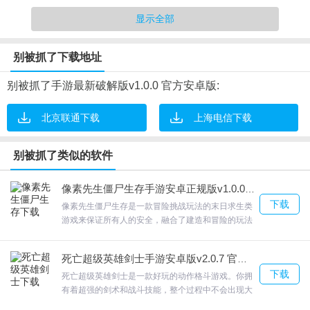
其中尽情的玩耍。
显示全部
2.现实中很多漂亮的跑车都会移植到游戏里，我们可以开法拉利，兰
博基尼，保时捷随波逐流
别被抓了下载地址
3.零件分解系统，玩家可以自己的赛车构建相应的装备和零件，还能
不断的进行挑战。
别被抓了手游最新破解版v1.0.0 官方安卓版:
4.野外地图倒是没有太大的难度，唯一的难点可能就是连续发卡弯道
了，比较难以操控。
北京联通下载
上海电信下载
别被抓了类似的软件
像素先生僵尸生存手游安卓正规版v1.0.0 官方最新版
别被抓了游戏测评
下载
像素先生僵尸生存是一款冒险挑战玩法的末日求生类
游戏来保证所有人的安全，融合了建造和冒险的玩法
1.我被抓了，好吧，既然这样，你就得逃
这个世界里已经被生化病毒侵袭，像素先生僵尸生存
2.不要撞到障碍物!尽可能快地开车以躲避警察。你不能?是时候找到
探索岛屿，使自己的住所安全，健康，为你的生活而
死亡超级英雄剑士手游安卓版v2.0.7 官方最新版
战！每个关卡都充满挑战，你需要发现尽可能多的谜
答案离开这里了。
下载
题;，欢迎来合众软件园下载体验。
死亡超级英雄剑士是一款好玩的动作格斗游戏。你拥
3.有许多不同的酷赛车，允许玩家自由选择，并允许你在各种充满激
有着超强的剑术和战斗技能，整个过程中不会出现大
情的赛道上跑得非常快。
杀伤力热武器，所有不用担心无法接近目标人物。死