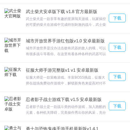
html，欢迎来合众软件园下载体验。
关卡进行冲击，躲避障碍来到最后的终点。纸盒人终
极淘汰赛游戏中60名玩家开始同台竞赛，利用陷阱消
武士柴犬安卓版下载 v1.8 官方最新版
灭其他对手，欢迎来合众软件园下载体验。
下载
武士柴犬是一款非常有趣的竖屏闯关游戏，玩家操控
的可爱的柴犬在游戏中完成特别刺激的战斗，武士柴
犬带来更多的冒险游戏体验，不同的敌人交替战斗，
每一关都会有各种场景变化，不断转变。欢迎来合众
城市开放世界手游红包版v1.0 安卓最新版
软件园下载体验。
下载
城市开放世界是没办法击败有武器的敌人的哦，可以
有很多战斗等着你。在这里有着各种各样的武器可以
使用，还有大量的关卡等着玩家来挑战，给你快乐的
冒险体验。城市开放世界游戏中的所有任务都需要玩
征服大师手游完整版v1 v1 安卓最新版
家自己完成。欢迎来合众软件园下载体验。
下载
征服大师是一款策略游戏。丰富BOSS挑战，征服大
师在战场免费动作游戏中，解锁新角色来提高对付不
同敌人的战斗力，轻松与敌人作战。各种不同的英雄
组合将会发挥出不同的威力，欢迎来合众软件园下载
忍者影子战士游戏下载 v1.5 安卓最新版
体验。
下载
忍者影子战士是一款战斗类的动作游戏，加入跑酷的
元素，各种机关障碍，完美操作秀出你的风采，充分
利用地形，飞檐走壁帅气十足。忍者影子战士易于播
放和控制需要在游戏里懂得审时度势，欢迎来合众软
勇士与恐怖鬼魂手游手机最新版v1.4.1 官方安卓版