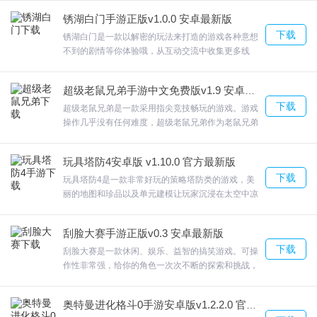
亡超级英雄剑士惊人的超级英雄战斗，欢迎来合众软
4.而且还有可能会别警车追，一不小心就会车毁人亡，反正城市里的
锈湖白门手游正版v1.0.0 安卓最新版
件园下载体验。
任务我做了很多次
下载
锈湖白门是一款以解密的玩法来打造的游戏各种意想
不到的剧情等你体验哦，从互动交流中收集更多线
索，不放过一点小细节就可以寻找到答案。锈湖白门
十分烧脑的冒险解谜玩法，大量的解谜元素，玩家可
超级老鼠兄弟手游中文免费版v1.9 安卓最新版
以自己去探寻并且找到答案；■易上手，难放下，欢
别被抓了新手攻略
下载
迎来合众软件园下载体验。
超级老鼠兄弟是一款采用指尖竞技畅玩的游戏。游戏
操作几乎没有任何难度，超级老鼠兄弟作为老鼠兄弟
1.3D图像和非常真实的物理马达的使用允许玩家在游戏中自由展示
的你，需要帮助小老鼠一起来完成更多的竞技挑战。
他们的驾驶技能。
游戏画风非常的卡通趣味，采用横版的竞技模式，让
玩具塔防4安卓版 v1.10.0 官方最新版
2.邀您任性翻滚，在不同的领域自由的探索，征服高山，赢得奖励，
你更直观的参与比拼。欢迎来合众软件园下载体验。
下载
玩具塔防4是一款非常好玩的策略塔防类的游戏，美
顺利通过其关卡。
丽的地图和珍品以及单元建模让玩家沉浸在太空中凉
3.最难的感觉还是城市地图，虽然你可以无视交通规则，但是车祸估
爽的星际战场中。玩家在游戏中需要根据敌人的情况
在战场各处设防御塔，玩具塔防4在火星、外星丛林
计是难免的
刮脸大赛手游正版v0.3 安卓最新版
和外太空等令人惊异的太空地图中探索72个任务；欢
4.3D游戏的图像非常逼真，您可以在游戏中更改颜色并获得不同的
下载
迎来合众软件园下载体验。
刮脸大赛是一款休闲、娱乐、益智的搞笑游戏。可操
视觉效果。赛车的漂移很刺激
作性非常强，给你的角色一次次不断的探索和挑战，
在一开始就考虑最有趣的跑酷。在这款游戏中，你将
5.更多独特酷车可以解锁，所有性能完美。
自己独立经营一家刮脸店。刮脸大赛在冲刺的过程中
奥特曼进化格斗0手游安卓版v1.2.2.0 官方最新版
会遇到各种陷阱，欢迎来合众软件园下载体验。
别被抓了更新日志