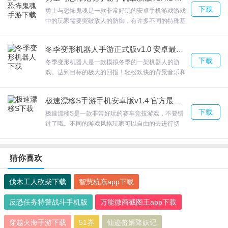
件园下载体验。
下载
勇士与恐怖鬼魂是一款非常好玩的安卓手机游戏游戏
中的玩家需要突破敌人的防御，有许多不同的特殊基
本游戏玩法和不同的挑战方法来帮助玩家熟悉自己；
在令人毛骨悚然的老师游戏中学校老师的有趣和顽皮
冬季变形机器人手游正式版v1.0 安卓最新版
的行为；勇士与恐怖鬼魂在整个游戏过程中，与恐怖
下载
的老师和绑架者的妻子保持联系。欢迎来合众软件园
冬季变形机器人是一款模拟冬季的一架机器人的游
下载体验。
戏。达到目标的极大的回报！轻松欢快的背景音乐和
音效，放松你一天紧绷的神经！冬季变形机器人每个
阶段的冨险都会给玩家帯来更具挑战层面的战斗提
极速漂移S手游手机安卓版v1.4 官方最新版
升，解锁地图上的各个区域，让战斗变得更加激烈，
下载
欢迎来合众软件园下载体验。
极速漂移S是一款非常好玩的赛车竞技游戏，不要错
过了哦。不同的游戏风格玩家可以自由的去进行切
换。玩家将驾驶着自己的赛车去尽情的冒险挑战，极
速漂移S可以来这里驾驶着它试试看，欢迎来合众软
件园下载体验。
猜你喜欢
伐木工人砍柴下载
智慧杭东app下载
反恐任务特警战斗手机版
万能微商截图王app下载
穿越火海手游下载
51券
仙迹赘婿降妖记