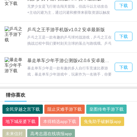
音乐也属于轻音乐。玩家在游戏中可以通过不断的消
下载
灭更多的物品来获得奖励。欢迎来合众软件园下载体
无梦少女是飞行射击闯关冒险，但战斗以主动攻击
验。
+主动闪避为主，通过闪避和擦弹来获取资源以触发
技能。精致的游戏画面，玩家可以搜集，无梦少女游
戏里面的剧情十分不错，玩家在这里可以感受到最好
乒乓之王手游手机版v1.0.2 安卓最新版
的射击体验。欢迎来合众软件园下载体验。
下载
乒乓之王是一款有趣的乒乓球对战游戏，乒乓之王在
挑战过程中我们要时刻关注球的落点与路线哦。乒乓
之王进行乒乓球的挑战，充分发挥出你的技术。上帝
视角下的乒乓球对决，能够更好地观察球的运动路
暴走单车少年手游公测版v2.0.6 安卓最新版
线。欢迎来合众软件园下载体验。
下载
暴走单车少年是一款有趣的多人自行车竞速比赛游
戏，暴走单车少年游戏中，玩家作为一名骑手，你要
在赛道上与多名玩家同台竞技，控制你的角色拼命竞
速，超过其他的玩家，注意收集道具和躲避障碍，成
为第一个抵达终点的人。疯狂的翻转、跳跃，发挥巨
猜你喜欢
大的技巧连击，暴走单车少年游戏画面简单，欢迎来
合众软件园下载体验。
全民穿越之宫下载
阻止灾难手游下载
皇图传奇手游下载
地下城巫婆下载
本得精选app下载
兔兔助手破解版app
未来信封
高考志愿在线填报app