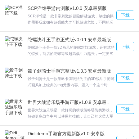
诺迪亚4破解版追捕与逃亡!刺杀与拯救!艾诺迪亚大陆
游戏进行训练；
SCP洋馆手游内测版v1.0.9 安卓最新版
上演着一场又一场惊心动魄的追逐战!那些命中注定的
下载
同伴与敌人。欢迎来合众软件园下载体验。
SCP洋馆是一款非常刺激的冒险解谜游戏，敏捷的操
作需要玩家拥有超强能力才可以躲避危险，不同的玩
法和模式，可以给你更多惊喜。在这里玩家们可以有
犯罪大师五味亮点
两种角色选择，SCP洋馆杀死所有人类；欢迎来合众
陀螺决斗王手游正式版v0.0.1 安卓最新版
软件园下载体验。
1.不断的挑战新的关卡，提升你对数字的敏感性，考验你的逻辑思
下载
陀螺决斗王是一款3D画风的陀螺对战游戏，还有炫酷
的特效，商店的陀螺等级越高战斗力越强，一定要买
维。
到王者陀螺，绝不会让你后悔。陀螺决斗王不要在陀
2.警方在清洁工顾雅的指认下，警方在附近的垃圾桶里找到了顾雅丢
螺多的地方逗留，会被围攻，很容易出局。欢迎来合
骰子剑骑士手游完整版v1.3.3 安卓最新版
弃的生活垃圾，在其中找到了当天胡马使用的封闭药药瓶。
众软件园下载体验。
下载
骰子剑骑士是一款策略卡牌玩法为主的3D战斗手游韩
3.模拟真实的推理情节，体验刺激的推理过程。
式画风加上经典的rpg元素内容。进入一个这个时
4.根据时间线，真正的罪魁祸首隐藏在几个嫌疑人中间，每个人的说
机，通过完成自己最强的套牌，让我们尝试与其他用
户一起隐藏真正的最强者！骰子剑骑士在其他任何游
法都经过了仔细的考虑。
世界大战游乐场手游正版v1.0.8 安卓最新版
戏中都找不到，体验骰子军刀独有的新鲜战斗方法！
5.经历了非常自由的闯关经历，无论发生什么都不要回头，坚定不移
下载
运气往往能让战斗变得更加轻松哦~游戏优势，让你
世界大战游乐场是一款好玩的横版策略塔防类游戏，
地闯下去。
面对更多未知的挑战。欢迎来合众软件园下载体验。
解锁更多战争中可以使用的技能，让自己的火柴人军
队变得更加的骁勇善战，在游戏中来强化自己国家；
6.游戏有着独特的操作方法,用作大脑燃烧脑细胞来揭破那些激动人
世界大战游乐场游戏操作简单，在场地中与敌人战斗
心的真相。
Didi demo手游官方最新版v1.0 安卓版
可以非常逼真的所以要时刻记住所有的不足之处在下