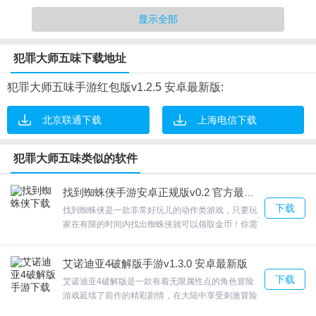
1.有着绝对的乐趣挑战,感受其中的独特氛围,等你轻松的畅玩。
显示全部
2.不能放过任何线索。凶手会说谎，证人的证词也不一定百分百真
实。
犯罪大师五味下载地址
3.证人会说谎，但物证不会。尽量保持凶杀现场的完整性，不要轻易
破坏。
犯罪大师五味手游红包版v1.2.5 安卓最新版:
4.通过app接收具体的任务信息和相关的内容
北京联通下载
上海电信下载
犯罪大师五味类似的软件
犯罪大师五味游戏特色
找到蜘蛛侠手游安卓正规版v0.2 官方最新版
下载
1.对药瓶进行化验后，警方成功在泼尼松龙的药瓶当中检测到了肉毒
找到蜘蛛侠是一款非常好玩儿的动作类游戏，只要玩
家在有限的时间内找出蜘蛛侠就可以领取金币！你需
杆菌残留，最终通过调查四人的银行账户和通话记录。
要使用更为坚固与尖锐的蜘蛛丝，这样才不会让别人
2.控制主角的跳跃，避开危险，然后一直爬到最高处，找到回家的
这么轻松的就挣脱了你的蜘蛛网找到蜘蛛侠大量的金
艾诺迪亚4破解版手游v1.3.0 安卓最新版
币等你去领取，耐心寻找线索，欢迎来合众软件园下
路；
下载
载体验。
艾诺迪亚4破解版是一款有着无限属性点的角色冒险
3.丰富的关卡挑战,逐渐的参加各种挑战,不断的吸取更多的知识。
游戏延续了前作的精彩剧情，在大陆中享受刺激冒险
4.游戏支持离线游玩，玩家不论是在等车、排队等情况下都能够打开
多样化的职业及技能!6大职业!90多种华丽的技能!艾