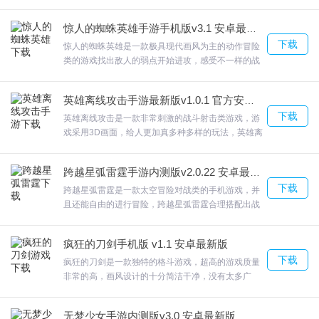
来试试吧，还可以在这里选择你喜欢的玩法和模式！
十分简单好上手，杂草的鸟希望所有朋友都能参加。
惊人的蜘蛛英雄手游手机版v3.1 安卓最新版
不要错过与他们的战斗，并赢得最后的冠军头衔。·小
下载
鸟在屏幕内飞翔来闯关，在闯关的时候会有很多的阻
惊人的蜘蛛英雄是一款极具现代画风为主的动作冒险
碍，欢迎来合众软件园下载体验。
类的游戏找出敌人的弱点开始进攻，感受不一样的战
斗过程。惊人的蜘蛛英雄玩家每天在城市不同的角落
进行巡逻，随时注意这些坏人的动向;不同的敌人有不
英雄离线攻击手游最新版v1.0.1 官方安卓版
同的弱点，仔细的进行分析，找出弱点，一举击溃这
下载
些敌人。欢迎来合众软件园下载体验。
英雄离线攻击是一款非常刺激的战斗射击类游戏，游
戏采用3D画面，给人更加真多种多样的玩法，英雄离
线攻击丰富的游戏体验，全新的画面效果，带给你完
美的游戏体验。在不同的战场上，您会遇到实力不同
跨越星弧雷霆手游内测版v2.0.22 安卓最新版
的敌人，必须在每一场战斗中全力以赴。欢迎来合众
下载
软件园下载体验。
跨越星弧雷霆是一款太空冒险对战类的手机游戏，并
且还能自由的进行冒险，跨越星弧雷霆合理搭配出战
阵容-审时度势，取长补短难搞的全机械阵容、自带自
愈功能的敌人、各种高属性伤害的攻击。欢迎来合众
疯狂的刀剑手机版 v1.1 安卓最新版
软件园下载体验。
下载
疯狂的刀剑是一款独特的格斗游戏，超高的游戏质量
非常的高，画风设计的十分简洁干净，没有太多广
告，给玩家一个干净的游戏氛围。疯狂的刀剑皮肤种
类非常的丰富，每一款皮肤都设计的呆萌Q版，背景
无梦少女手游内测版v3.0 安卓最新版