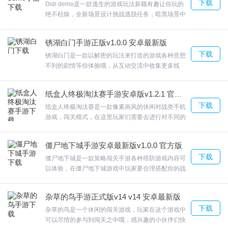
下载
一场战争的时候不能再次出现。欢迎来合众软件园下
Didi demo是一款逃生的游戏玩法新颖有趣让你玩的
载体验。
绝不枯燥，全新场景设计挑战逃脱任务，暗黑场景中
开始惊险刺激的解谜游戏，微弱的灯光中看不清太
犯罪大师五味更新日志
远，小心的探索各个地方，寻找你需要的线索和道
锈湖白门手游正版v1.0.0 安卓最新版
具。面目全非的对手让人害怕，不要惹怒她，后果如
下载
此的严重，一定要小心。Didi demo密闭的屋子，氛
新增群聊及好友申请忽略选项
锈湖白门是一款以解密的玩法来打造的游戏各种意想
围很诡异，各种危险来袭，你要做好准备，全程很兴
不到的剧情等你体验哦，从互动交流中收集更多线
优化加载速度
奋。欢迎来合众软件园下载体验。
索，不放过一点小细节就可以寻找到答案。锈湖白门
修复部分点击返回键直接退出的BUG
十分烧脑的冒险解谜玩法，大量的解谜元素，玩家可
纸盒人终极淘汰赛手游安卓版v1.2.1 官方最新版
以自己去探寻并且找到答案；■易上手，难放下，欢
下载
迎来合众软件园下载体验。
纸盒人终极淘汰赛是一款像素画风的休闲对战类手机
游戏，闯关模式，在这里玩家们需要去进行对不同的
关卡进行冲击，躲避障碍来到最后的终点。纸盒人终
极淘汰赛游戏中60名玩家开始同台竞赛，利用陷阱消
僵尸地下城手游安卓最新版v1.0.0 官方版
灭其他对手，欢迎来合众软件园下载体验。
下载
僵尸地下城是一款策略闯关手游各种塔防游戏内容可
以体验，在僵尸地下城游戏中玩家要合理搭配你的战
队阵容，你需要保护城堡免受怪物的部队和骷髅群体
的攻击，僵尸地下城与僵尸开始决斗吧！一款以末日
杂草的鸟手游正式版v14 v14 安卓最新版
僵尸肆虐为主旋律的生存射击游戏。欢迎来合众软件
下载
园下载体验。
杂草的鸟是一个休闲的闯关游戏，玩家在这个游戏中
可以尽情的参与到闯关之中哦，感兴趣的小伙伴们快