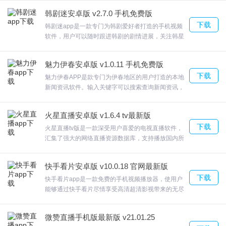
利息，按照数量不同可获得， 33%-， 5%日息奖
韩剧迷安卓版 v2.7.0 手机免费版
励；欢迎来合众软件园下载体验。
下载
韩剧迷app是一款专门为韩剧爱好者打造的手机视频
软件，用户可以随时跟进韩剧的剧情进展，关注韩星
的最新动态，了解韩流的火爆资讯，了解最全的韩流
更新日志
文化，界面有各类综艺、剧荒，点击综艺，会出现玲
魅力伊春安卓版 v1.0.11 手机免费版
珑满目的各式综艺，甚至有更新四五百期的都有。让
开发商：英特布尔(北京)科技有限公司
下载
你轻轻松松的追韩剧；韩剧迷app人气韩星博客随手
魅力伊春APP是款专门为伊春地区的用户打造的本地
看，追星好轻松!，欢迎来合众软件园下载体验。
新闻资讯软件。输入关键字可以搜索查询新闻资讯，
修复已知bug
关注最新动态，为你呈现全新的智慧伊春；你可以收
更新提现零钱功能
看精彩本地新闻内容，收看电视直播节目，从不同方
火星直播安卓版 v1.6.4 tv最新版
面为你呈现全新伊春；通过以发布广播电视台节目为
下载
核心，通过电视直播方式带你走进全新智慧伊春；为
火星直播tv版是一款深受用户喜爱的电视直播软件，
伊春本土市民生活带来了便利；欢迎来合众软件园下
汇集了强大的网络直播资源数据库，支持播放国内所
载体验。
有的电视台节目。火星直播tv手机版功能强大，运行
稳定流畅，专为喜欢看电视的你而准备，支持安卓智
快手看片安卓版 v10.0.18 官网最新版
能电视，安卓盒子，安卓手机，安卓平板等设备。
下载
快手看片app是一款免费的手机视频播放器，使用户
能够通过快手看片尽情享受高清超清影视带来的无尽
乐趣，快手看片安卓版找大片、追热剧、看新番，每
日推荐最热视频和段子，满足您任何观影需求，喜欢
微赞直播手机版最新版 v21.01.25
用手机看片的网友们可以下载来试试。