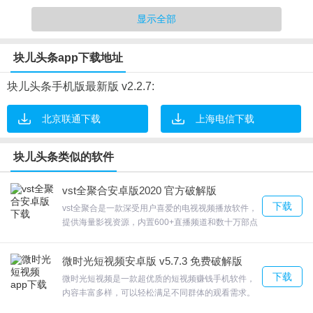
8.每天精准推荐海量有趣的资讯报道
显示全部
块儿头条app下载地址
软件优势
块儿头条手机版最新版 v2.2.7:
1.海量最新精准的资讯信息，私人订制你的热点头条
北京联通下载
上海电信下载
2.海量的新闻资讯信息，在线随时进行关注
3.帐户积累金额，看新闻获得的收入，快捷提现或商城兑换，任你挑
块儿头条类似的软件
选。
4.闹铃功能，看新闻的同时，快速通知你红包来了，狂赚不止；
vst全聚合安卓版2020 官方破解版
下载
5.实时热搜，一键激活所有新闻内容，不再担心错过
热点资讯
；
vst全聚合是一款深受用户喜爱的电视视频播放软件，
提供海量影视资源，内置600+直播频道和数十万部点
6.海量新闻资讯，智能推荐，私人定制你的热点头条，红包时时有，
播影片。vst全聚合tv版适用于智能机顶盒、智能电
抢到手软；
视、平板以及所有Android系统，支持用户24小时实
微时光短视频安卓版 v5.7.3 免费破解版
点播电影、电视剧、综艺节目、动漫、直播等资源，
7.可分享自己的金币至多个社交服务圈
下载
喜欢的朋友就在合众软件园下载使用吧！
微时光短视频是一款超优质的短视频赚钱手机软件，
8.提供提现立即到账服务，在线即可进行享受
内容丰富多样，可以轻松满足不同群体的观看需求。
9.实时查看到更多搞笑的资讯信息
微时光短视频让您刷出幸福感。DJL可通过质押产出