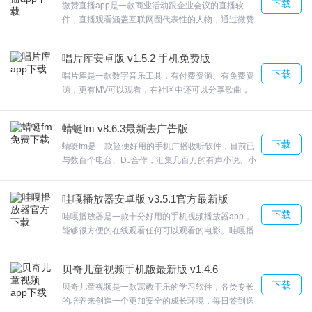
下载
微赞直播app是一款商业活动跟企业会议的直播软
件，直播观看涵盖互联网圈代表性的人物，通过微赞
直播观看涵盖互联网圈代表性的人物对于企业掌权人
掌握市场变动、商业活动的开展、行业动向等有很大
唱片库安卓版 v1.5.2 手机免费版
的帮助，在此可以查看线下举办的商业活动的实时转
下载
播，即使没有到达现场也能感受活动的气氛；自己也
唱片库是一款数字音乐工具，有付费资源、有免费资
能一秒变身为这里的主播，用户可以自己决定直播的
源，更有MV可以观看，在社区中还可以分享歌曲，
时间和直播的内容；欢迎来合众软件园下载体验。
唱片库沉浸式界面，播放界面随音乐色彩变幻；新增
桌面歌词，支持字体、颜色调整；欢迎来合众软件园
蜻蜓fm v8.6.3最新去广告版
下载体验。
下载
蜻蜓fm是一款轻便好用的手机广播收听软件，目前已
与数百个电台、DJ合作，汇集几百万的有声小说、小
品、音乐等优秀的内容。蜻蜓fm安卓版拥有中国大
陆、港澳台地区和海外地区FM的广播电台，为广大
哇嘎播放器安卓版 v3.5.1官方最新版
热衷听广播朋友打造跨地域收听广播的完美体验。
下载
哇嘎播放器是一款十分好用的手机视频播放器app，
能够很方便的在线观看任何可以观看的电影。哇嘎播
放器安卓版集全能播放、万能解码、高清流畅、极速
播放为一体，采用P4P技术对影片进行加速，观看电
贝奇儿童视频手机版最新版 v1.4.6
影的人越多影片播放越流畅。
下载
贝奇儿童视频是一款寓教于乐的学习软件，各类专长
的培养来创造一个更加安全的成长环境，每日签到送