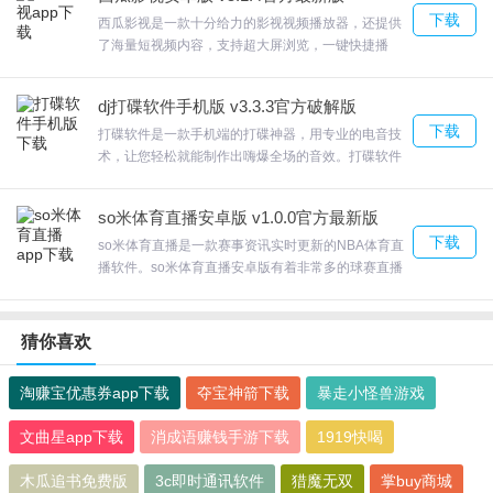
你所喜欢的主播，花趣的世界里，高颜值小姐姐小哥
下载
哥24小时实时在线，不仅有好看的皮囊，有趣的灵魂
西瓜影视是一款十分给力的影视视频播放器，还提供
也随处可见。欢迎来合众软件园下载体验。
了海量短视频内容，支持超大屏浏览，一键快捷播
放。西瓜影视安卓版支持多家主流视频网站，能根据
您最近观看的影视推送您感兴趣的影视内容，能给用
dj打碟软件手机版 v3.3.3官方破解版
户带来更舒适的线上观影体验。
下载
打碟软件是一款手机端的打碟神器，用专业的电音技
术，让您轻松就能制作出嗨爆全场的音效。打碟软件
安卓版能为用户提供12种高品质声效，9种变音特
效，支持滑动打碟，变速调节，节拍同步，自定义
so米体育直播安卓版 v1.0.0官方最新版
CUE点等多种专业混音技术。
下载
so米体育直播是一款赛事资讯实时更新的NBA体育直
播软件。so米体育直播安卓版有着非常多的球赛直播
直播间，支持多种不同的画质播放，还为用户提供了
专业的数据分析，更有评论专区，让你在和球迷们一
起吐槽各种篮球的时刻。
猜你喜欢
淘赚宝优惠券app下载
夺宝神箭下载
暴走小怪兽游戏
文曲星app下载
消成语赚钱手游下载
1919快喝
木瓜追书免费版
3c即时通讯软件
猎魔无双
掌buy商城