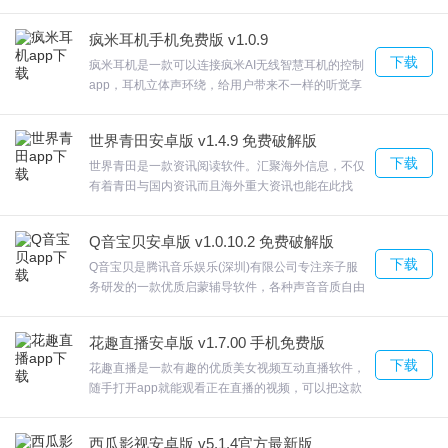
贝贝豆，贝贝豆可兑换话费与VIP。贝奇儿童视频而
且提供计划管理等功能服务。欢迎来合众软件园下载
疯米耳机手机免费版 v1.0.9
体验。
下载
疯米耳机是一款可以连接疯米AI无线智慧耳机的控制
app，耳机立体声环绕，给用户带来不一样的听觉享
受，app支持在线语音点歌、查看电量、智能语音问
答等功能，享受智能音乐新时代。让大家在这里体验
世界青田安卓版 v1.4.9 免费破解版
到更多有趣的耳机功能，疯米耳机根据个人喜好，设
下载
置不同 EQ 模式，让你尽情享受无线音乐所带来不一
世界青田是一款资讯阅读软件。汇聚海外信息，不仅
样的体验。它能够让你享受更极致的音乐体验，欢迎
有着青田与国内资讯而且海外重大资讯也能在此找
来合众软件园下载体验。
到；数字报纸阅读，不仅找到数字报刊而且能够阅读
以及体验自动读报功能。世界青田世界青田app不仅
Q音宝贝安卓版 v1.0.10.2 免费破解版
更新即时，欢迎来合众软件园下载体验。
下载
Q音宝贝是腾讯音乐娱乐(深圳)有限公司专注亲子服
务研发的一款优质启蒙辅导软件，各种声音音质自由
选择，主要为0-6岁的宝宝而设计，Q音宝贝父母可以
自己制定孩子观看儿歌故事的时间，到点的话就会自
花趣直播安卓版 v1.7.00 手机免费版
动关闭这个应用；欢迎来合众软件园下载体验。
下载
花趣直播是一款有趣的优质美女视频互动直播软件，
随手打开app就能观看正在直播的视频，可以把这款
应用作为打发无聊时间的神器；全国各地海量美女帅
哥都在这里云集，花趣直播通过一键搜索就可以找到
西瓜影视安卓版 v5.1.4官方最新版