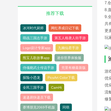
7
8
推荐下载
9
共
冰河时代厨师
网红养成日记下载
更
玩
萌战三国志手游
第五人格唐人街手游
Logo设计专家app
九幽仙君手游
熊宝儿歌故事app
迷你世界体验服
侍魂晓武士传说手游
兜里有糖最新版
游
探险小恐龙
PicsArt Color下载
优
优
全民三国手游
CamHi
流
速递易快递员下载
修
赛博朋克2069手机版
同萌