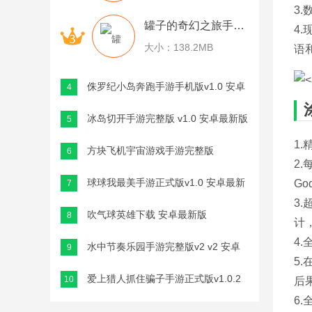
3
罐子的奇幻之旅手游手机安卓版v1.0.0 官方最新版
4
大小：138.2MB
语
侏罗纪小岛奔跑手游手机版v1.0 安卓
4
最新版
冰岛切开手游完整版 v1.0 安卓最新版
5
1
方块飞机宇宙游戏手游完整版
6
2
v2.23.4 安卓最新版
球球我最美手游正式版v1.0 安卓最新
G
7
3
版
吹气球英雄下载 安卓最新版
8
计
4
水中节奏乐园手游完整版v2 v2 安卓
9
5
最新版
爱上猎人抓住骗子手游正式版v1.0.2
10
后
6
安卓最新版