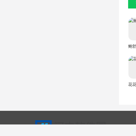
鲍
花
Copyri