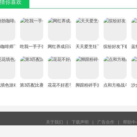
猜你喜欢
勃咖啡师下载
吃我一手子弹手游下载
网红养成日记下载
天天爱烹饪下载
缤纷好友下载
蓝
花填色游戏手游下载
第3匹配比赛下载
花花不好惹手游下载
脚跟粉碎手游下载
点和方格战斗手
沙
网友评论
关于我们
|
下载声明
|
广告合作
|
帮助中
ght © 2014-2022 hezhong.net, All Rights Reserved. 鲁ICP备20220133