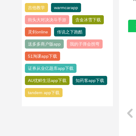
吉他教学
warmcarapp
街头大对决决斗手游
含金冰雪下载
灵剑online
传说之下跑酷
送多多商户版app
我的子弹会拐弯
51淘课app下载
证券从业亿题库app下载
AU优鲜生活app下载
知药客app下载
tandem app下载