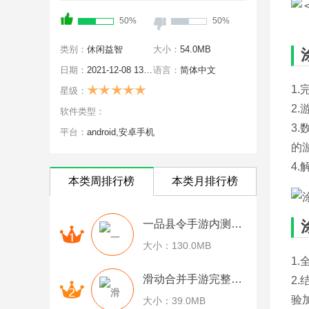
50%
50%
类别：
休闲益智
大小：
54.0MB
日期：
2021-12-08 13:47:26
语言：
简体中文
1
星级：
2
软件类型：
3
平台：
android,安卓手机
的
4
本类周排行榜
本类月排行榜
一品县令手游内测版v6.1.8 安卓最新版
大小：130.0MB
1.
滑动合并手游完整版v0.1 安卓最新版
2
验
大小：39.0MB