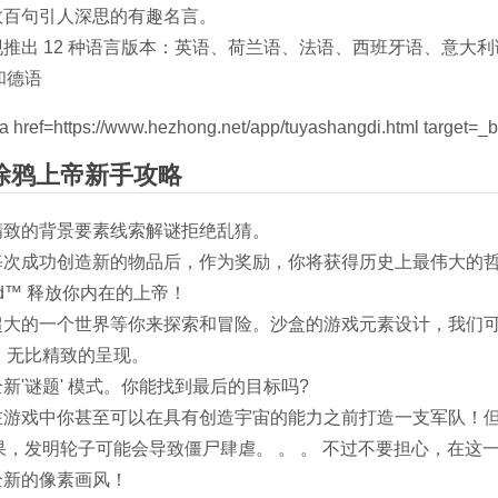
.数百句引人深思的有趣名言。
.现推出 12 种语言版本：英语、荷兰语、法语、西班牙语、意
和德语
涂鸦上帝新手攻略
.精致的背景要素线索解谜拒绝乱猜。
.每次成功创造新的物品后，作为奖励，你将获得历史上最伟大的哲学
od™ 释放你内在的上帝！
.超大的一个世界等你来探索和冒险。沙盒的游戏元素设计，我们
，无比精致的呈现。
.全新'谜题' 模式。你能找到最后的目标吗?
.在游戏中你甚至可以在具有创造宇宙的能力之前打造一支军队！
果，发明轮子可能会导致僵尸肆虐。 。 。 不过不要担心，在这
.全新的像素画风！