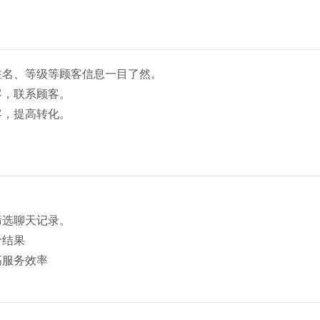
注名、等级等顾客信息一目了然。
客，联系顾客。
客，提高转化。
筛选聊天记录。
价结果
高服务效率