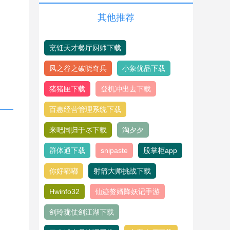
其他推荐
烹饪天才餐厅厨师下载
风之谷之破晓奇兵
小象优品下载
猪猪匣下载
登机冲出去下载
百惠经营管理系统下载
来吧同归于尽下载
淘夕夕
群体通下载
snipaste
股掌柜app
你好嘟嘟
射箭大师挑战下载
Hwinfo32
仙迹赘婿降妖记手游
剑玲珑仗剑江湖下载