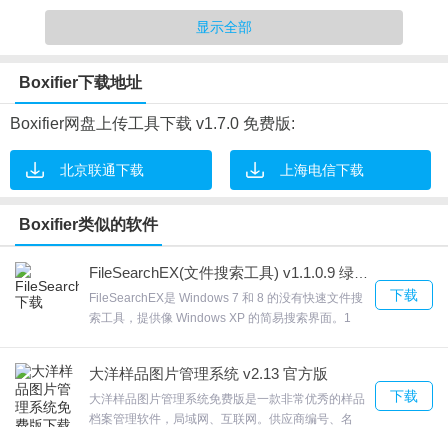
网络驱动器/NAS、文件服务器之间同步文件夹。
显示全部
4.只需右键单击要同步的文件夹。这就是全部。真正地。
Boxifier软件优势
Boxifier下载地址
1.如果您断开外部驱动器的连接，Boxifier将确保您从该驱动器同步
Boxifier网盘上传工具下载 v1.7.0 免费版:
的文件不会从Dropbox帐户中删除。
北京联通下载
上海电信下载
2.在主Dropbox结构之外同步和备份文件夹
3.将数据从外部驱动器传输到Dropbox帐户
Boxifier类似的软件
4.曾经希望您可以将500 GB便携式硬盘备份到1TB Dropbox帐户，
但您的计算机上没有足够的空间吗?让我们让它成为可能。
FileSearchEX(文件搜索工具) v1.1.0.9 绿色中文版
5.将NAS(网络连接存储)备份到Dropbox
下载
FileSearchEX是 Windows 7 和 8 的没有快速文件搜
索工具，提供像 Windows XP 的简易搜索界面。1
Boxifier软件特色
Windows 外观和自由桌面搜索工具。FileSearchEX8
自动展开网络共享。exe] ，安装完成后记得先不要运
1.并且是保存在云盘里面，不会出现丢失的情况
大洋样品图片管理系统 v2.13 官方版
行程序！欢迎来合众软件园下载体验。
下载
2.通过Dropbox在多个设备之间同步数据
大洋样品图片管理系统免费版是一款非常优秀的样品
档案管理软件，局域网、互联网。供应商编号、名
3.简单如右键单击
称、手机、电话、类别、联系人、帐户、开户行、税