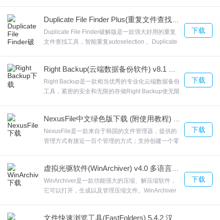
ACE， ARC， ARJ， BZIP， CAB， CPIO，
GZIP， IMG， ISO (ISO96， LHA， RAR， RPM，
Duplicate File Finder Plus(重复文件查找工具)下载 9.0.043 企业破解版
SFX， SQX， TAR， TBZ (TAR。XZ)， XZ， ZIP，
下载
Zip， ZOO等;EF File Catalog支持将相关数据导出为
Duplicate File Finder破解版是一款强大好用的重复
text， CSV， HTML格式文本。欢迎来合众软件园下
文件查找工具，智能重复autoselection 。Duplicate
载体验。
File Finder破解版非常容易使用，只需点击一下即可
获得结果您可删除不需要的文件恢复宝贵的磁盘空
Right Backup(云端数据备份软件) v8.1 官方版
间，此外，它非常容易使用，只需选择资源(驱动器、
下载
文件)、大小、文件夹、类型，然后点击“立即查找”按
Right Backup是一款相当优秀的专业化云端数据备份
钮即可快速查找。欢迎来合众软件园下载体验。
工具，紧密的安全和无限的存储Right Backup使无限
的云数据存储安全可靠，价格实惠。Right
BackupRightBackup为您的数据提供一站式云存储解
NexusFile中文绿色版下载 (附使用教程) v5.3.3
决方案，没有更多的争抢释放空间和搜索多个设备上
下载
的照片！欢迎来合众软件园下载体验。
NexusFile是一款来自于韩国的文件管理器，提供的
管理方式有接近一百个管理的方式；支持创建一个零
字节文件；在nexusfile的底部，可以显示七个快捷的
命令；NexusFileNexusFile会增加你的计算性能。欢
虚拟光驱软件(WinArchiver) v4.0 多语言破解版
迎来合众软件园下载体验。
下载
WinArchiver是一款功能强大的压缩、解压缩软件，
它可以打开，生成以及管理压缩文件。WinArchiver
中文版支持几乎所有的压缩文件，包括zip、7z、
rar、iso等各种格式。WinArchiverWinArchiver支持
文件快速浏览工具(FastFolders) 5.4.2 汉化免费版