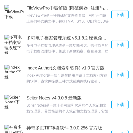
4.在主Dropbox结构之外同步和备份文件夹
号等各种信息大洋样品图片管理系统免费版可以详细
FileViewPro中破解版 (附破解器+注册码密钥) V1.5
的记录样品每次的进销情况，方便查询以前发生的各
5.传输的过程中不会出现文件丢失的情况，可以完整的进行传输
下载
种来往业务，一个产品可以有多笔进销记录，欢迎来
FileViewPro是一种特殊的文件查看器，可打开电脑
合众软件园下载体验。
上任何格式的文件，包括TMP、SYS、OBJ和OLD等
Boxifier更新日志
FileViewPro支持照片、图像和原始数码相机文件等
FileViewPro华军软件园频道，查看、编辑和分享您
优化了首页页面
多可电子档案管理系统 v6.1.9.2 绿色免费版
的照片就必须需要进行激活，欢迎来合众软件园下载
修复部分bug
下载
体验。
多可电子档案管理系统是一款功能强大、操作简单的
电子档案管理软件，集成了新建档案、案卷修改、档
使用起来更流畅
案人员管理以及档案二维码识别等功能。多可电子档
优化用户操作体验
案管理系统生成PDF文件，新建案卷、案卷修改。
Index Author(文档索引软件) v1.0 官方版
优化了部分功能
PDF文件全文检索。欢迎来合众软件园下载体验。
下载
Index Author是一款可以帮助用户设计文档索引方案
的软件，该软件提供三种方式帮助你执行索引，
Index Author也可以选择关键字索引，三种方式都提
供详细的步骤，例如，如果您想要概述大量文档或者
Sciter Notes v4.3.0.9 最新版
想要为HTML页面创建目录，请使用此选项。欢迎来
下载
合众软件园下载体验。
Sciter Notes是一款十分可靠和实用的个人笔记和文
档管理器。界面简洁的个人笔记和文档管理器，它随
着用户、他们的需求和愿望而发展。Sciter Notes可
以帮助用户提高工作效率，主窗口分为三个不同的面
神奇多页TIF转换软件 3.0.0.296 官方版
板。欢迎来合众软件园下载体验。