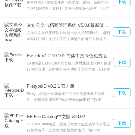
下载
神奇多页TIF转换软件是一款专业、易用、高效的TIF
文件转换软件。支持TIF文件分解成多张图片、TIF文
件缩放、TIF文件打印神奇多页TIF转换软件页面整洁
干净，无插件无广告神奇多页TIF转换软件还支持批
文迪公文与档案管理系统 V5.0.0最新破解版
量图片、文档等合成TIF文件，欢迎来合众软件园下
下载
载体验。
文迪公文与档案管理系统是一款文档管理软件，请到
华军软件园！支持文件正文和附件的电子文档导入，
真正做到文档一体化，并且能同步显示文档状态。文
迪公文与档案管理系统采用统一化平台储存、查看、
Easick V1.2.10.101 简体中文绿色免费版
管理文档，为用户提供完整的文档管理方案。欢迎来
下载
合众软件园下载体验。
Easick是 Easy-Click 的合成，意思通过该软件可以进
行内存管理，定时关机等等功能非常的方便，Easick
虽然对于常用的程序、文本、图，相关功能的设置
等；软件直观清晰简洁的操作用户界面，内存整理功
FiletypeID v0.2.1 官方版
能；欢迎来合众软件园下载体验。
下载
FiletypeID是一款简单实用的文件类型查看工具软
件，便携式应用程序的优点FiletypeID还可以将
FiletypeID保存到USB闪存盘或类似的存储单元，以
便能够以最小的工作量在任何PC上运行它，而且没
EF File Catalog中文版 v20.02
有以前的安装程序。只需单击一下，即可将此信息复
下载
制到剪贴板。欢迎来合众软件园下载体验。
EF File Catalog是一款可以对整个磁盘或单个目录进
行文件编录，支持绝大多数文件格式，如7-Zip，