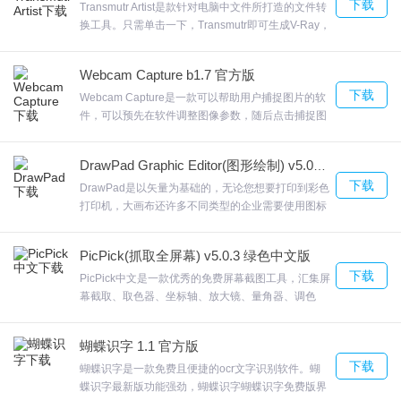
下载
Transmutr Artist是款针对电脑中文件所打造的文件转
换工具。只需单击一下，Transmutr即可生成V-Ray，
Thea和Enscape的代 理。Transmutr Artist与Quixel
Megascans Bridge的直接链接只需单击它提供了丰
Webcam Capture b1.7 官方版
富的选项，欢迎来合众软件园下载体验。
下载
Webcam Capture是一款可以帮助用户捕捉图片的软
件，可以预先在软件调整图像参数，随后点击捕捉图
片软件可以提示当前监控到的摄像头名字你可以在软
件选择一个摄像头连接Webcam Capture提供多种视
DrawPad Graphic Editor(图形绘制) v5.01 官方版
觉效果，可以帮助您修改网络摄像头属性。欢迎来合
下载
众软件园下载体验。
DrawPad是以矢量为基础的，无论您想要打印到彩色
打印机，大画布还许多不同类型的企业需要使用图标
来成功地传达他们的信息。处理光栅和矢量图像。添
加诸如斜角和阴影的效果。DrawPad添加效果，如斜
PicPick(抓取全屏幕) v5.0.3 绿色中文版
面和阴影，欢迎来合众软件园下载体验。
下载
PicPick中文是一款优秀的免费屏幕截图工具，汇集屏
幕截取、取色器、坐标轴、放大镜、量角器、调色
板、标尺、白板等功能于一身。图片编辑器内置图片
编辑器并且包括最新的Ribbon风格菜单，您可以注释
蝴蝶识字 1.1 官方版
和标记您的图片。PicPick中文颜色选择器，使用内置
下载
的放大镜窗口来帮助你找到屏幕上准确的像素颜色代
蝴蝶识字是一款免费且便捷的ocr文字识别软件。蝴
码。瞄准器，这个功能能够确定图片的相对坐标位
蝶识字最新版功能强劲，蝴蝶识字蝴蝶识字免费版界