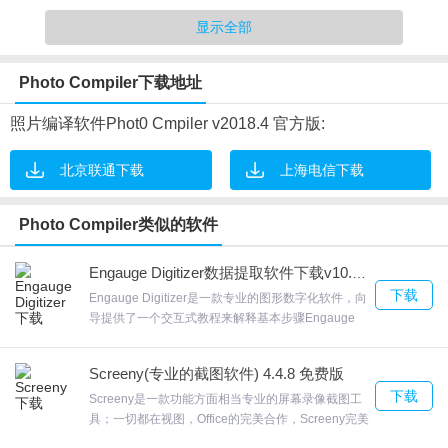
我们想要让你的画廊完全符合你想要的；没有干扰！
显示全部
Photo Compiler软件特色
Photo Compiler下载地址
1.所有您生产的可执行文件完全免版税
2.照片编译器是多语言支持的主题
照片编译软件Phot0 Cmpiler v2018.4 官方版:
3.用于批量编译的命令行程序版本
北京联通下载
上海电信下载
4.您可以压缩，保护和签名保护您生成的文件。
5.可个性化的,你可以在每张照片上定制很多选项：在它们保持可见
Photo Compiler类似的软件
的时间，每张照片的不同背景图像，超过170个过渡效果，以及更
多！
Engauge Digitizer数据提取软件下载v10.8 免费版
下载
Engauge Digitizer是一款专业的图形数字化软件，向
Photo Compiler软件特点
导提供了一个交互式教程来解释基本步骤Engauge
Digitizer高级模式下可以将同一图像中的多个坐标系
1.看一看！,在下一个视频中，你会看到一个工作照片编辑器！在短
统数字化提供专业的数据转换到数字功能，欢迎来合
短的一分钟内，你就可以看到画廊是如何准备的，以及如何将它转
Screeny(专业的截图软件) 4.4.8 免费版
众软件园下载体验。
下载
换成微软Windows独立的可执行文件。
Screeny是一款功能方面相当专业的屏幕录像截图工
具；一切都在视图，Office的完美合作，Screeny完美
2.您的照片永远不会被提取到用户计算机
地融入您的办公环境。功能强大，Screeny用户可根