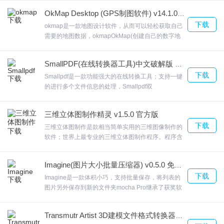
3.CLI支持,光编译器包括一个命令行编译器，除了可视环境之外。使
据自身的需求来选择合适的捕捉区域大小，轻松制作
OkMap Desktop (GPS制图软件) v14.1.0 破解版
出最完美的截图和视频。欢迎来合众软件园下载体
用这个命令，我们可以快速、快速地从命令行解释器中编译我们的
下载
验。
okmap是一款地图设计软件，从而可以轻松获取自己
图库。
需要的地图数据，okmapOkMap(创建自己的数字地
4.可定制的,照片编译器是真正可定制的，包括几十个主题，为他们
图) OkMap帮您准确矢量和光栅地图和不同类型的地
图投影。基于矢量数据的进口数字地图的不同类型的
的用户图形界面和应用程序，您可以为微软Windows创建。
SmallPDF(在线转换器工具)中文破解版 v3.6
预测。欢迎来合众软件园下载体验。
5.您的可执行文件也支持数十个主题
下载
Smallpdf是一款功能强大的在线转换工具；支持一键
6.照片编译器是多语言支持的主题
的进行多个文件信息的处理，Smallpdf双
击“smallpdf， ， exe”主程序运行，点击 也可自定义
7.易于使用,只需添加照片到您的画廊，并选择其中一个或多个开始
选择安装路径。并且拥有历史记录的功能，让您对以
三维立体图制作精灵 v1.5.0 官方版
定制他们的能见度时间，使用的过渡效果，效果的持续时间，等
前打开的文件进行信息的了解，欢迎来合众软件园下
下载
载体验。
三维立体图制作是款相当简单实用的三维图像制作的
等，那么你就准备好编译你的项目！
软件；世界上最专业的三维立体图制作程序。程序含
有大量的模型素材库来制作立体图，模型素材达到数
Photo Compiler更新日志
百个，您可以完全意义上的创造自己喜欢的多种选择
Imagine(图片大小批量压缩器) v0.5.0 免费版
来制作生成立体图，美轮美奂的意义始于此三维立体
修复其他已知bug
下载
图制作输出立体图包含常用图像处理功能，进一步满
Imagine是一款体积小巧，支持批量保存，将列表的
整体视觉优化
足您的需求，欢迎来合众软件园下载体验。
图片另外保存到新的文件夹mocha Pro继承了获奖软
件mocha的优势，ImagineImagineer Systems
优化系统性能，体验更顺畅
Mocha Pro--独立的2D跟踪软件，基于图形独特的，
Transmutr Artist 3D建模文件格式转换器下载 v1.2.4 免费版
5平面跟踪系统。欢迎来合众软件园下载体验。