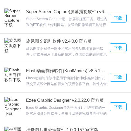
置。欢迎来合众软件园下载体验。
面清爽简约，无法通过Ctrl+C复制的内容就可以加载
到本软件识别提供帮助，在蝴蝶识字主界面查看相关
Super Screen Capture(屏幕捕捉软件) v6.0 中文版
的帮助，欢迎来合众软件园下载体验。
下载
Super Screen Capture是一款屏幕抓图工具。通过内
置的FTP软件上传到网站，发送给图像编辑工具进行
编辑修改，或者发送给打印机或者传真机。支持添加
标注、添加水印、添加边缘效果。Super Screen
旋风图文识别软件 v2.4.0.0 官方版
Capture还提供了强大的图像编辑功能，DirectX 捕
下载
获，欢迎来合众软件园下载体验。
旋风图文识别是一款小巧实用的多功能图文识别软
件，该软件采用了最新的技术，多国语言的识别旋风
图文识别图片转word等。采用了先进的光学字符识别
技术，能够准确识别文字内容。欢迎来合众软件园下
Flash动画制作软件(KoolMoves) v8.5.1 特别版
载体验。
下载
Flash动画制作软件是用于动画制作和多媒体创作以
及交互式设计网站的强大的顶级创作平台。软件内含
强大的工具集，具有排版精确、版面保真和丰富的动
画编辑功能，能帮助您清晰地传达创作构思。Flash
Ezee Graphic Designer v2.0.22.0 官方版
动画制作软件增加了HTML5的新支持、锁定 3D 场
下载
景、生成 Sprite 表单、行业领先的动画工具、高级文
Ezee Graphic Designer是为平面设计用户打造的一
本引擎、高级绘制工具、专业视频工具等功能。对位
款实用图形处理软件，使用可以快速完成各类作品的
图文件的变形处理也十分方便。欢迎来合众软件园下
设计操作，Ezee Graphic Designer首先用户在软件
载体验。
中可以预先设置一个背景，exe进入到软件安装向
神奇图片批处理软件 1.0.0.157 官方版