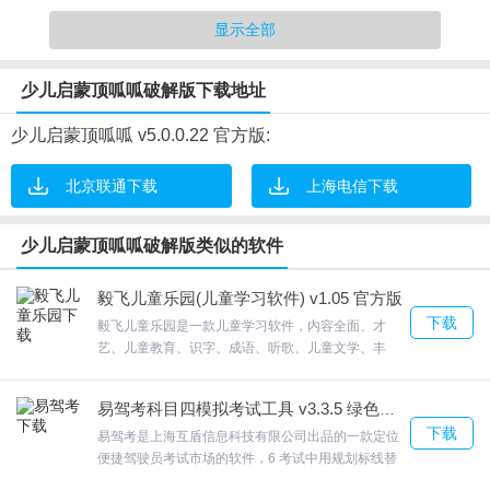
情况；
显示全部
3.本模块包括:认识颜色、形状、动物、植物、水果、蔬菜、衣物、
生活用品、文化用品、交通工具、美丽自然、美味食物、家用电器
少儿启蒙顶呱呱破解版下载地址
及其它。
4.绿色无毒，无插件。
少儿启蒙顶呱呱 v5.0.0.22 官方版:
北京联通下载
上海电信下载
少儿启蒙顶呱呱破解版软件特点
少儿启蒙顶呱呱破解版类似的软件
1.3 自动浏览功能，小朋友不用点击鼠标就可轻松学习；
2.对孩子来说，游戏是学习，游戏是劳动，游戏是重要的教育形式。
毅飞儿童乐园(儿童学习软件) v1.05 官方版
下载
我们设计的多个儿童益智类的综合游戏，包括“找不同”、“猜数
毅飞儿童乐园是一款儿童学习软件，内容全面、才
艺、儿童教育、识字、成语、听歌、儿童文学、丰
字”、“拼图形”、“涂颜色”、“规分类”、“记忆力”，从多个方面可以充
富，主要包括拼音、拼图绘画等内容，各个大类里面
分开发儿童的观察力和动手能力，激发他们的求知欲与创造力，提
还有很多小类。游戏中学到知识，脍炙人口的成语故
易驾考科目四模拟考试工具 v3.3.5 绿色最新版
事都在这里，学习成语的好处说三天都说不完的毅飞
高和发展他们的记忆力与想象力，并且可使他们掌握一些知识技
下载
儿童乐园提供将近1000首经典的中外儿歌，欢迎来合
易驾考是上海互盾信息科技有限公司出品的一款定位
能，形成对待事物的正确态度，促进全面发展。让孩子在玩中学、
众软件园下载体验。
便捷驾驶员考试市场的软件，6 考试中用规划标线替
学中玩，相互促进，学习不再枯燥，游戏又可快乐成长！
换标杆，学员考试时，要求车轮不压碰车道边线、库