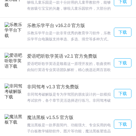
下载
习医学相关的题目，可以学习金融相关的题目软件具
哆啦儿童乐园是一款十分好用的儿童早教软件，能够
态，形成“快速积累”的知识链。
有的题目非常多，满足大部分需要考试培训的用户需
有效吸引宝宝的兴趣，哆啦儿童乐园软件，大部分的
求，欢迎来合众软件园下载体验。
游戏，您可以在鼠标变成小手的时候点击或者拖动就
少儿启蒙顶呱呱破解版软件亮点
能够找到游戏的玩法。为您的孩子学前打下坚实的基
乐教乐学平台 v16.2.0 官方版
础。哆啦儿童乐园全脑智力开发，欢迎来合众软件园
1.4 中英文连读，人性化地让选择是否开启英文发音，自
下载
下载体验。
乐教乐学平台是一款非常优秀的教育学习软件，乐教
乐学平台电脑版支持单选、多选、填空等多种方式。
2.3 自动浏览功能，小朋友不用点击鼠标就可轻松学习；
学生可以在软件聊天，乐教乐学平台如朗读、背诵
3.本模块囊括数学启蒙的众多知识，包括：学数字、认位置、数一
等，学生以录音或视频的形式提交作业，欢迎来合众
爱语吧听歌学英语 v2.1 官方免费版
数、比一比、找规律、猜猜看、学加减法、学乘除法、混合运算、
软件园下载体验。
下载
爱语吧听歌学英语是顺着这一原理开发的，歌曲资料
数学课件、数学游戏以及数学里面的综合练习等。玩转数学中的每
由知行英语专业英语团队解析，精心挑选近两百首欧
个模块，我们都结合少儿思维开发，通过“易学易用善思维”的儿童学
美经典，中英文同步对照，在听觉、视觉上充分满足
您的需求。爱语吧听歌学英语飞速地提高英语的听读
习要点，精心设计与制作，每个模块的内容练习，都重在兴趣的培
非同驾考 v1.3 官方免费版
能力，炫酷的界面，欢迎来合众软件园下载体验。
养，思维的养成。我们的数学模块，会让小朋友充分领略数学的奇
下载
非同驾考破解版是专为学驾照的朋友设计的一款模拟
妙，掌握数学的捕“渔”之技，学会通过多种思维方式来解决问题，锻
考试软件，各个章节灵活选择进行练习。非同驾考破
解版非同驾考科目一模拟考试提供更多的考试分析方
炼数学方面的多种计算能力！ 这，也是小朋友进入未来数学殿堂的
案结合交规变化逐题整理题目详解，理解透彻更好记
基石，一把开启智慧大门的钥匙。
魔法黑板 v1.5.5 官方版
忆，欢迎来合众软件园下载体验。
下载
4.本模块包括英语启蒙的多种知识学习，包括：学ＡＢＣ、学音标、
魔法黑板是一款界面简约、功能强大、专业实用的电
子白板教学辅助软件。图片等功能，魔法黑板塑造品
小小单词通、开心说英语、快乐游戏、英语故事、对对碰及英语方