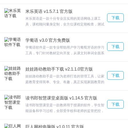
格，通过品格小故事，将社会主义核心价值观和好未
面的综合练习。英语是我们的第二门外语，12岁以前是学习外语的
来品格贯穿于教学。魔法黑板功能丰富，为老师创建
米乐英语 v1.5.7.1 官方版
更好的直播上课环境，轻松写入教学内容，欢迎来合
关键时期，这个阶段如果用了正确的学习方式，语言的学习速度是
下载
众软件园下载体验。
米乐英语是一款十分专业且实用的英语网络上课工
大人的5到10倍。从小培养英语的语境与单词句子学习，是非常重要
具，课程顾问量身定制，全方位课程定期检查，测试
的。软件通过纯正、大量的英语单词与语境的学习，利用大量妙趣
学习效果，调整进度。米乐英语专属中教 私人订制全
程伴学米乐英语官方版功能强悍，欢迎来合众软件园
横生的动画，以快乐灵活的方式引导孩子爱上英语，从而掌握英
学葡语 v3.0 官方免费版
下载体验。
语，为以后的学习，打下坚实的基础……从众多用户反馈的信息
下载
学葡语软件是一款专业帮助用户学习葡萄牙语的学习
工具，专门针对教材定向开发，从课文到单词全面系
中，我们的这种学习方式，效果非常明显。
统的学习。学葡语软件通过回想记忆、听选记忆、听
5.音乐转转乐
写记忆彻底记住前面所学的单词。学葡语-速成葡萄牙
娃娃路幼教助手下载 v2.1.1.0官方版
6.操作简单，界面充满童趣。
「修订版」软件 融合了 和 这两种有效的英语学习方
下载
法的精髓，并加以创新，集葡语的 功能于一身， 针
娃娃路幼教助手是一款为老师打造的管理工具，让家
对“初学者”和“自学者”而开发的葡语学习软件。欢迎来
庭教育变得简单、专业、有趣，真正实现家园教育的
少儿启蒙顶呱呱破解版更新日志
合众软件园下载体验。
衔接和互动。3科普、教育视频，陆续为儿童提供海
量的舞蹈教学、儿歌、教育视频，精心搜集的科普、
优化了首页页面
读书郎智慧课堂桌面版 v1.14.5 官方版
教学资料等视频节目，为幼儿打造一个良好健康的学
性能优化
下载
习环境。娃娃路幼教助手丰富精准的教案和课件专打
读书郎智慧课堂是一款教师用于授课的软件，学生智
修正找不同中的一个小问题；
幼儿教学痛点，欢迎来合众软件园下载体验。
能设备和学习过程，全部受学校和老师的监管把控，
随堂练习，即时反馈读书郎智慧课堂互动应用，学科
修复线上已知bug
工具为学生用户提供了多种课程内容，欢迎来合众软
巨人网校电脑版 v1.0.11 官方版
增加汉子内容及英语资源等。