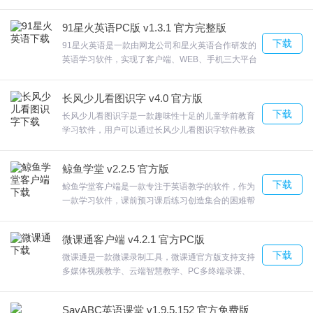
讲解的时候也可以在软件进行录制通过青鹿微课助手
录制你分析作业的全部过程，欢迎来合众软件园下载
更改
91星火英语PC版 v1.3.1 官方完整版
体验。
下载
91星火英语是一款由网龙公司和星火英语合作研发的
3) 教师如调整至地区之外请助理在微信童学APP全国启动群：按此
英语学习软件，实现了客户端、WEB、手机三大平台
格式提供[教师姓名] [教师账号] [调整至哪一个分校] 信息
学习数据同步；丰富的学习方式，让学习更有趣91星
火英语列表学习，单词测试可随主窗口拉伸，扩大可
长风少儿看图识字 v4.0 官方版
4) 学员如调整至地区之外请助理在微信童学APP全国启动群：按此
视区域为用户学习英语提供了很大帮助。欢迎来合众
下载
软件园下载体验。
长风少儿看图识字是一款趣味性十足的儿童学前教育
格式提供[学员姓名] [学员账号] [调整至哪一个分校的具体班级] [授课
学习软件，用户可以通过长风少儿看图识字软件教孩
教师] 信息
子识字，软件内含丰富漂亮的图片，让孩子在趣味中
学习，提高孩子认知能力。以更多的满足了孩子的求
6.为什么教师反馈学员作业分数不对或教师发布的作业不对，我该怎
鲸鱼学堂 v2.2.5 官方版
新求异欲，---图片特效切换长风少儿看图识字用户可
下载
以通过长风少儿看图识字软件教孩子识字，欢迎来合
样帮助教师查询？
鲸鱼学堂客户端是一款专注于英语教学的软件，作为
众软件园下载体验。
一款学习软件，课前预习课后练习创造集合的困难帮
助巩固知识。鲸鱼学堂客户端玩转课堂寓教于乐的教
1) 进入作业列表，通过“所属分校”——“班级代号”或“教师姓名”即可
学工具，帮助加深记忆训练。欢迎来合众软件园下载
查询教师发布的作业情况
微课通客户端 v4.2.1 官方PC版
体验。
下载
微课通是一款微课录制工具，微课通官方版支持支持
2) 在列表信息前点击详情即可查看该班学员作业分数情况
多媒体视频教学、云端智慧教学、PC多终端录课、
课堂互动等功能，它提供了一系列功能，微课通软件
7.为什么教师反馈学员出勤不对，我该怎样帮助教师查询？
需搭配智能录课适配器使用，欢迎来合众软件园下载
SayABC英语课堂 v1.9.5.152 官方免费版