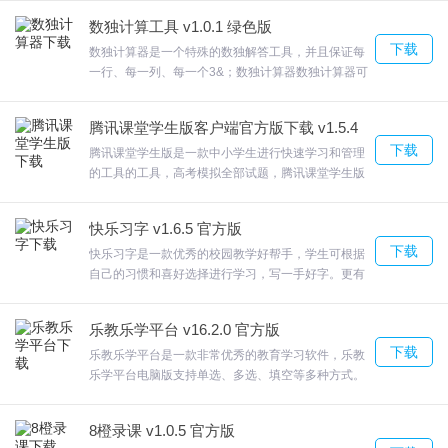
握更好。西瓜创客完整科学的课程体系，孩子的能力
数独计算工具 v1.0.1 绿色版
发展看得见，欢迎来合众软件园下载体验。
2) 进入班级列表添加班级并选择班级教师
下载
数独计算器是一个特殊的数独解答工具，并且保证每
一行、每一列、每一个3&；数独计算器数独计算器可
2.跨分校的老师该如何操作？
以进行一步一步计算、指定步数计算、一次性计算，
对于每一步计算给出详细的说明。解密无法完成数独
1) 张三老师在A1分校，但在A2分校班级有课程
腾讯课堂学生版客户端官方版下载 v1.5.4
的难题数独游戏的计算器，欢迎来合众软件园下载体
下载
验。
腾讯课堂学生版是一款中小学生进行快速学习和管理
2) A2分校助理进入班级列表，点击应进入阶段的班级列表，添加新
的工具的工具，高考模拟全部试题，腾讯课堂学生版
非常适合现在在家中学习的孩子使用，15款丰富教学
班或查询已存在的班级代号
工具满足您的多元化教学诉求给你最便捷的学习体
快乐习字 v1.6.5 官方版
验，欢迎来合众软件园下载体验。
3) 在查到的班级数据操作栏点击编辑，在[授课教师] 选择分校，选
下载
快乐习字是一款优秀的校园教学好帮手，学生可根据
择分校中的教师后保存即可
自己的习惯和喜好选择进行学习，写一手好字。更有
专业的书法教师在线辅导，快乐习字涵盖语文生字识
3.为什么我在添加班级时，没有班级上课时段的时间？
写、基本笔画、书法文化等海量教学资源，具有鲜明
乐教乐学平台 v16.2.0 官方版
的基础性、握笔坐姿、偏旁部首、规范性和实践性。
下载
1) 请在微信童学APP全国启动群：按此格式提供[时间段] 为
欢迎来合众软件园下载体验。
乐教乐学平台是一款非常优秀的教育学习软件，乐教
乐学平台电脑版支持单选、多选、填空等多种方式。
[13:0015:00] 即可
学生可以在软件聊天，乐教乐学平台如朗读、背诵
等，学生以录音或视频的形式提交作业，欢迎来合众
4.为什么我查不到学员姓名和家长提供的号码？
8橙录课 v1.0.5 官方版
软件园下载体验。