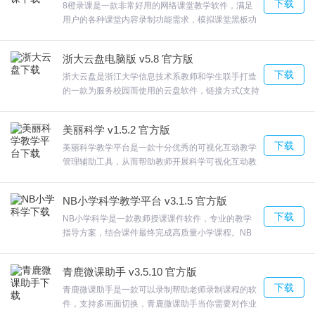
下载
8橙录课是一款非常好用的网络课堂教学软件，满足
1) 家长必须以教师提供的入班码方式注册入班，入班后显示在教师
用户的各种课堂内容录制功能需求，模拟课堂黑板功
端班级审核列表中
能，让云课堂更真实便捷8橙录课可以帮助老师录制
课程，8橙录课帮助教师录制教学视频，欢迎来合众
浙大云盘电脑版 v5.8 官方版
软件园下载体验。
2) 如班级审核列表中，教师未收到学员入班信息，教师向家长应索
下载
浙大云盘是浙江大学信息技术系教师和学生联手打造
要姓名与账号并提供给助理
的一款为服务校园而使用的云盘软件，链接方式(支持
匿名)方便快捷收集学生作业或论文有新课件或通知
3) 助理进入学生列表首先通过[账号] 搜索，找不到即用[姓名] 搜
时，你可以及时收到通知信息。浙大云盘适合浙大师
美丽科学 v1.5.2 官方版
生们使用，欢迎来合众软件园下载体验。
索。如搜索不到即为未注册或注册到其它分校
下载
美丽科学教学平台是一款十分优秀的可视化互动教学
管理辅助工具，从而帮助教师开展科学可视化互动教
4) 请助理在微信童学APP全国启动群：按此格式提供[学员姓名] [学
学，也可以让学生们学习更多的科学知识，美丽科学
员账号] [学员分校及班级] [授课教师] 信息
教学平台互动体验教学普及程度高，精准到每一所小
NB小学科学教学平台 v3.1.5 官方版
学，欢迎来合众软件园下载体验。
5.我想将自己分校的老师或学生转入地区分校或其它地区分校该怎么
下载
NB小学科学是一款教师授课课件软件，专业的教学
指导方案，结合课件最终完成高质量小学课程。NB
办？
小学科学同时具备板书 及答题、投票等多种互动教学
功能。了解各种有趣的化学反应，解决客观因素(天
1) 目前有分校和总校账号，分校账号可改自己分校事务，总校账号
青鹿微课助手 v3.5.10 官方版
气、光线等)影响给实验带来的不便问题，欢迎来合众
可改自己地区所有分校事务
下载
软件园下载体验。
青鹿微课助手是一款可以录制帮助老师录制课程的软
件，支持多画面切换，青鹿微课助手当你需要对作业
2) 如地区之间的改动请将信息转告给总校账号负责人对您的需求做