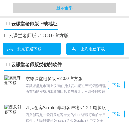
直播课堂无限回看
显示全部
3.线下教室签到,轻松完成线下教学课堂学员点名，记录学员出勤情
况，生成学员的出勤记录，帮助学员完成缺勤课程
TT云课堂老师版下载地址
TT云课堂老师版软件亮点
TT云课堂老师版 v1.3.3.0 官方版:
1.微课(录播),通过“语音+图文+板书”的形式录制微课，让微课更高
北京联通下载
上海电信下载
效。更支持插入音视频，动态PPT，让录播课更生动有趣。并可将
微课分享到微信/QQ，高效传播。
TT云课堂老师版类似的软件
2.积分商城,学生可通过签到、观看微课、历史课堂等凡是获取积
分，去积分商城兑换心仪的礼品
索微课堂电脑版 v2.0.0 官方版
3.在线作业批改,给老师以“板书+图文+音视频注释”多样化的批改方
下载
索微课堂是市面上仅有的提供该功能的产品)索微课堂
式，让作业批改更高效，更有趣、更有针对性。
所有功能模块均由教研团队参与设计，不以传播知识
为主要目的，以考试为中心出发，所有功能均为帮助
TT云课堂老师版使用说明
考生快速通过考试而设计，不以满分为目的，但差一
西瓜创客Scratch学习客户端 v1.2.1 电脑版
分没通过我们第一个不同意！索微课堂可以在软件学
下载
习医学相关的题目，可以学习金融相关的题目软件具
西瓜创客是一款西瓜创客专为Python课程打造的专用
1.学校刚开班，我该如何创建班级和教师？
有的题目非常多，满足大部分需要考试培训的用户需
软件，无障碍兼容 Scratch 2 和 Scratch 3 中文版全
求，欢迎来合众软件园下载体验。
国多地将编程作为必修科、高考项，抢先备战孩子掌
1) 进入教师列表优先添加教师