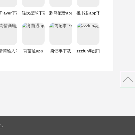
Player下载
轻欢星球下载
刺鸟配音app
推书君app下载
图下载
情商输入法vip版
育苗通app
简记事下载
zzzfun动漫下载
心