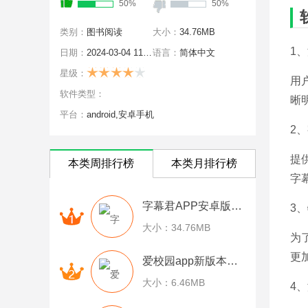
50%
50%
类别：
图书阅读
大小：
34.76MB
1
日期：
2024-03-04 11:15:01
语言：
简体中文
星级：
用
软件类型：
晰
平台：
android,安卓手机
2
提
本类周排行榜
本类月排行榜
字
字幕君APP安卓版最新免费下载
3
大小：34.76MB
为
更
爱校园app新版本下载安装
大小：6.46MB
4