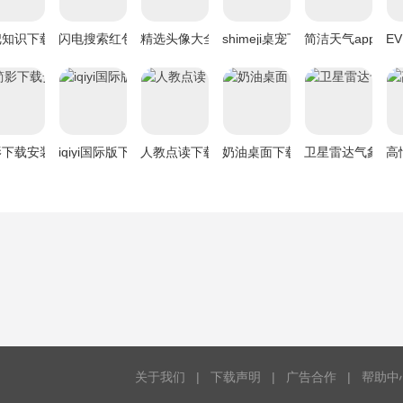
把知识下载
闪电搜索红包版下载
精选头像大全下载
shimeji桌宠下载
简洁天气app下载
EV
影下载安装
iqiyi国际版下载
人教点读下载
奶油桌面下载
卫星雷达气象地
高
网友评论
关于我们
|
下载声明
|
广告合作
|
帮助中