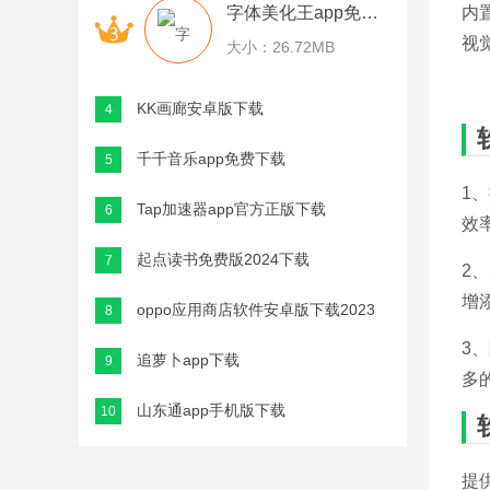
内
字体美化王app免费下载
视
大小：26.72MB
KK画廊安卓版下载
4
千千音乐app免费下载
5
1
Tap加速器app官方正版下载
6
效
起点读书免费版2024下载
7
2
增
oppo应用商店软件安卓版下载2023
8
3
追萝卜app下载
9
多
山东通app手机版下载
10
提