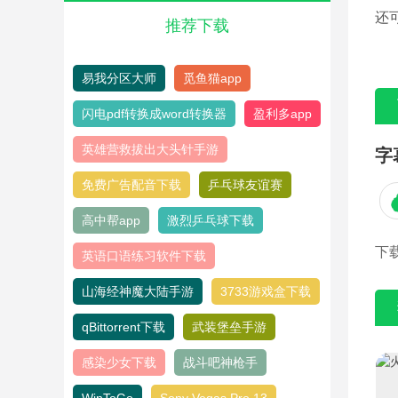
还
推荐下载
易我分区大师
觅鱼猫app
闪电pdf转换成word转换器
盈利多app
英雄营救拔出大头针手游
字
免费广告配音下载
乒乓球友谊赛
高中帮app
激烈乒乓球下载
下
英语口语练习软件下载
山海经神魔大陆手游
3733游戏盒下载
qBittorrent下载
武装堡垒手游
感染少女下载
战斗吧神枪手
WinToGo
Sony Vegas Pro 13