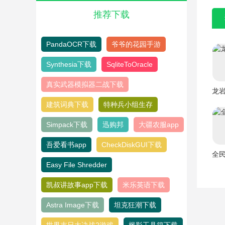
推荐下载
PandaOCR下载
爷爷的花园手游
Synthesia下载
SqliteToOracle
真实武器模拟器二战下载
龙岩
建筑词典下载
特种兵小组生存
Simpack下载
迅购邦
大疆农服app
吾爱看书app
CheckDiskGUI下载
全民
Easy File Shredder
凯叔讲故事app下载
米乐英语下载
Astra Image下载
坦克狂潮下载
世界末日大决战2游戏
枫影工具箱下载