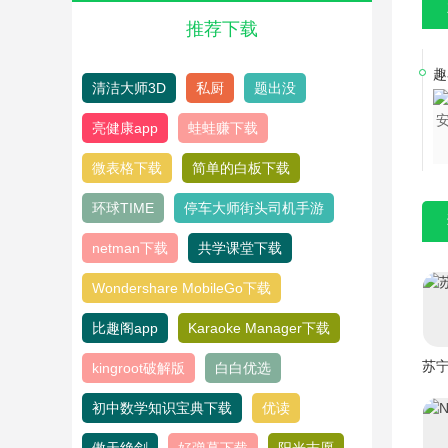
推荐下载
趣
清洁大师3D
私厨
题出没
亮健康app
蛙蛙赚下载
微表格下载
简单的白板下载
环球TIME
停车大师街头司机手游
netman下载
共学课堂下载
Wondershare MobileGo下载
比趣阁app
Karaoke Manager下载
苏
kingroot破解版
白白优选
初中数学知识宝典下载
优读
傲天绝剑
好弹幕下载
阳光志愿