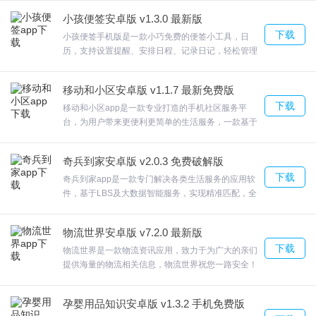
己的信息可以清楚的了解。
都少，让你一个人不再孤单， 在这里您可以创建/加
小孩便签安卓版 v1.3.0 最新版
入部落，发布/参加活动，获得一群有共同兴趣的宠
下载
友。让每一个喜欢养宠物的人联系到一起，加入部
小孩便签手机版是一款小巧免费的便签小工具，日
3、为大家带去了最新的演唱会信息和不同的音乐节活动演出，构建
落，发现更多养宠日常趣事；欢迎来合众软件园下载
历，支持设置提醒、安排日程、记录日记，轻松管理
了智能便捷的音乐交流平台。
体验。
工作和生活同步，小孩便签app支持多设备同步，随
时随地查看和编辑你的便签，相比于日常生活中的纸
软件评价
移动和小区安卓版 v1.1.7 最新免费版
质便签工具，更加的方便简洁；让你能够随时随地轻
下载
松记录，软件功能也十分全面，支持自定义插入图
移动和小区app是一款专业打造的手机社区服务平
一款超全的新的音乐类软件。是首款以演唱会现场互动为核心的手
片、设置字体字号、字体颜色等操作，欢迎来合众软
台，为用户带来更便利更简单的生活服务，一款基于
件园下载体验。
社区服务的综合性应用，无接触式人脸识别让你了解
机软件，在这里你可以搜索到最全面、详细的演唱会信息，并且提
有关社区的各种信息内容，设备分享，一套设备可多
供购票选座的服务，还有超多周边可以领取。
奇兵到家安卓版 v2.0.3 免费破解版
人同时使用，让家人和朋友一起体验智能生活。一键
下载
报修，进度追踪，让报事维修透明化。动动手指，账
奇兵到家app是一款专门解决各类生活服务的应用软
单拜拜，让缴费不费吹灰之力。欢迎来合众软件园下
件，基于LBS及大数据智能服务，实现精准匹配，全
载体验。
面解决乡镇市场服务落地问题。采用模块化编码，各
层代码逻辑清晰易于理解。实时更新，数据库方式存
物流世界安卓版 v7.2.0 最新版
储，根据需要在前台显示。比如清洁、维修、安装、
下载
家政等等都有，通过app自由发布需求订单，自动将
物流世界是一款物流资讯应用，致力于为广大的亲们
订单进行了分类，还能线上查看订单完成进度，实时
提供海量的物流相关信息，物流世界祝您一路安全！
掌握订单完成情况；欢迎来合众软件园下载体验。
选择出发地/目的地以及类型可精确搜索筛选范围内的
信息；点击我的保单进入保单页面，保单记录一目了
孕婴用品知识安卓版 v1.3.2 手机免费版
然；欢迎来合众软件园下载体验。