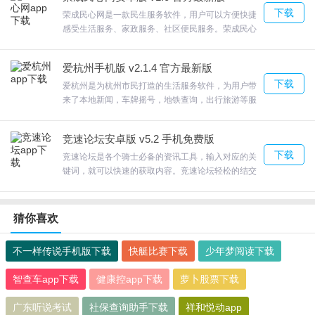
下载WEMALL，尽享全球好货！
下载
荣成民心网是一款民生服务软件，用户可以方便快捷
感受生活服务、家政服务、社区便民服务。荣成民心
网安卓版本着听民声、知民意、解民忧的核心理念，
每天都能够为用户推送最新的当地资讯，致力于为人
爱杭州手机版 v2.1.4 官方最新版
民提供舒心的生活服务。
下载
爱杭州是为杭州市民打造的生活服务软件，为用户带
来了本地新闻，车牌摇号，地铁查询，出行旅游等服
务。爱杭州安卓版以新闻资讯、文化娱乐、生活服务
为一体，为市民的购物、出行、学习、教育等方面提
竞速论坛安卓版 v5.2 手机免费版
供便利，需要的小伙伴欢迎大家下载使用。
下载
竞速论坛是各个骑士必备的资讯工具，输入对应的关
键词，就可以快速的获取内容。竞速论坛轻松的结交
更多的骑士，以后骑行再也不寂寞了；一起在这里聊
车聊友，并且还有摩托车赛事资讯更新，为你带来不
一样的信息，非常精彩。欢迎来合众软件园下载体
猜你喜欢
验。
不一样传说手机版下载
快艇比赛下载
少年梦阅读下载
智查车app下载
健康控app下载
萝卜股票下载
广东听说考试
社保查询助手下载
祥和悦动app