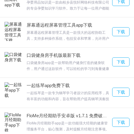
下载
孕婴用品知识是一款由柏乡县悦轩网络科技有限公司
的专业孕婴知识学习软件。致力于让每一位用户都能
安全、愉悦、轻松的度过孕期。了解孕期必备用品，
待产包、防辐射、文胸、孕妇裤、内裤和孕期护肤用
屏幕通远程屏幕管理工具app下载
品等；孕婴用品知识妈妈们能学习到很多孕期的知
下载
识，欢迎来合众软件园下载体验。
屏幕通远程屏幕管理工具是一款强大的远程协助工
具，支持多种操作系统，包括安卓和苹果，允许用户
实时远程查看和控制对方手机屏幕，无需root权限，
可以在各种场景下使用，实现远程管理、远程协助、
口袋健身房手机版最新下载
远程指导等功能，除了同屏显示，它还支持监听对方
下载
手机的周围环境声音，远程录制屏幕和声音、截屏以
口袋健身房app是一款帮助用户健身打造的健身软
及远程拍照等功能，是一个多功能的工具，可用于远
件，用户通过这款软件，可以轻松的学习到海量健康
程协助、教学、技术支持等各种用途，使远程操作变
知识，有专业的健身团队，帮你打造健康的身体，为
得更加便捷和高效，有需要就来下载试试吧！
你合理规划健身计划，不让你盲目健身，让建身更高
一起练琴app免费下载
效。
下载
一起练琴是一款专为钢琴学习者设计的应用程序，具
有丰富的功能和内容，旨在帮助用户提高钢琴演奏技
巧和音乐理解能力。软件内置了海量的钢琴谱，可以
根据自己的水平和喜好选择适合的曲目进行学习和演
FloMe月经期助手安卓版 v1.7.1 免费破解版
奏。此外，软件还提供了智能陪练系统、节拍器、智
下载
能曲谱、百变音色、调音器和弹奏打分等功能，让用
FloMe月经期助手app是一款功能强大经期的健康管
户能够更加全面地进行练琴。
理服务平台，贴心预测，及时提醒月经期注意事项。