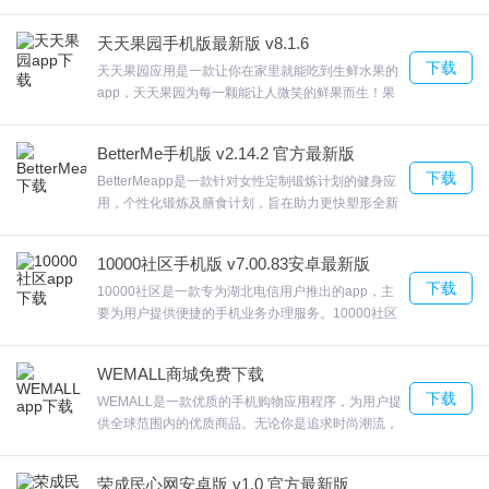
陪伴你从女生到女神，不同时期给你不同的暖心照
顾。并且自动预测下个月的经期时间，智能提醒，在
天天果园手机版最新版 v8.1.6
不同的时间智能提醒用户，让可以更及时的做好相应
下载
的准备；提前了解安全期、危险期，控制生育；欢迎
天天果园应用是一款让你在家里就能吃到生鲜水果的
来合众软件园下载体验。
app，天天果园为每一颗能让人微笑的鲜果而生！果
园精选环球时令鲜果，全年无休，让您透过鲜果，品
味全世界。我们用30年的时间，追寻用智慧和勤劳写
BetterMe手机版 v2.14.2 官方最新版
就的芳香满溢的鲜果种植历史。天天果园安卓版天天
下载
果园-专业水果网购品牌，欢迎来合众软件园下载体
BetterMeapp是一款针对女性定制锻炼计划的健身应
验。
用，个性化锻炼及膳食计划，旨在助力更快塑形全新
社区正式上限，每日文档、小妙招、温馨提示、常见
问题应有尽有在这里你能够认识跟你一样在努力运动
10000社区手机版 v7.00.83安卓最新版
的人们，跑步计划、课程训练等，好动随时随地帮您
下载
记录健身蜕变数据。英语、葡萄牙语、西班牙语、德
10000社区是一款专为湖北电信用户推出的app，主
语以及中文。专业的健身教程和视频动作演示;，欢迎
要为用户提供便捷的手机业务办理服务。10000社区
来合众软件园下载体验。
安卓版具备掌控流量 、查询详单、积分兑换、缴纳话
费等基本功能，还为用户提供了电信服务的相关资讯
WEMALL商城免费下载
和内容，喜欢的朋友就在合众软件园下载使用吧！
下载
WEMALL是一款优质的手机购物应用程序，为用户提
供全球范围内的优质商品。无论你是追求时尚潮流，
还是注重品质生活，WEMALL都能满足你的购物需
求。我们提供优质的售后服务，让您无忧购物。欢迎
荣成民心网安卓版 v1.0 官方最新版