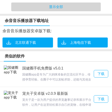
多种音乐汇聚在一起，相信你能找到自己喜欢的音乐，万里挑一的
显示全部
音乐，超越各种榜单。
余音音乐播放器下载地址
3、海量音乐
余音音乐播放器安卓版下载:
海量音乐让你听到停不下来，有各种风格类型的音乐，超多榜单，
满足每一位用户要求。
北京联通下载
上海电信下载
4、演出列表
类似的软件
演出列表多重筛选，即刻找你所爱。选座流程优化，区域、座位轻
国健圈手机免费版 v5.0.1
松选。更多好看演出推荐。
下载
国健圈app是专为广大妈咪准备的交流社区平台，传
软件亮点
授孕育经验。在圈子中可以发帖求助，还能与其他女
性朋友聊女人话题，分享更多乐趣以及经验；功能非
常全面，孕国健圈APP，吉林妈咪贴心的交流社区。
1、不定时的为用户提供福利，用户可以在线查看，并且及时领取。
宠夫子安卓版 v2.0.9 最新版
这里有安全期计算器，孕期食谱，入院待产包清单等
打造的音乐社区平台。
下载
孕育工具；欢迎来合众软件园下载体验。
宠夫子是一款为用户提供的养宠趣事记录和展示平台
软件，让用户在这里轻松展示自己的宠物，在线申请
2、简单便捷的应用，信息推送及时，最新的音乐信息实时掌握，自
领养，将心仪宠物带回家想找人陪伴却发现身边朋友