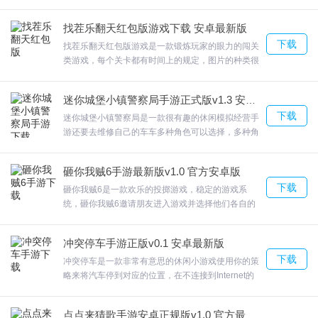
后需要进食吃掉，再次连续点击可以落到地面上，全
部消耗完之后会自动升空；欢迎来合众软件园下载体
找茬乐翻天红包版游戏下载 安卓最新版
验。
下载
找茬乐翻天红包版游戏是一款锻炼玩家的眼力的闯关
类游戏，每个关卡都有时间上的规定，图片的种类很
丰富，玩法简单，不需要任何的技术，有时候也非常
考验运气，一秒就能找出不同;，类型多多，关卡多
迷你城堡小镇警察局手游正式版v1.3 安卓最新版
多，答错会扣时间，所以下手一定要快准狠，通关评
下载
分才会高；找茬乐翻天赚零花钱版游戏的关卡丰富玩
迷你城堡小镇警察局是一款很有趣的休闲模拟经营手
法多样，非常考验玩家的眼力和手速。欢迎来合众软
游还要去维修自己的车车多种角色可以选择，多种角
件园下载体验。
色可以选择，迷你城堡小镇警察局多样的装扮选择。
众多趣味的冒险，随时采访有警车之人的故事。欢迎
砸你我贼6手游最新版v1.0 官方安卓版
来合众软件园下载体验。
下载
砸你我贼6是一款欢乐的投掷游戏，稳定的游戏系
统，砸你我贼6邀请朋友进入游戏并选择他们各自的
英雄，开始一场非常激动人心的竞争战。通过合理的
运用周围的道具，防御杂物的攻击！欢迎来合众软件
冲突停车手游正版v0.1 安卓最新版
园下载体验。
下载
冲突停车是一款非常有意思的休闲小游戏使用你的策
略来将汽车停到对应的位置，在不连接到Internet的
情况下，指定的时间带来了更多实际的驾驶挑战。玩
家们需要按照关卡中的要求将所有的车辆全部停放到
点点来猜歌手游安卓正规版v1.0 官方最新版