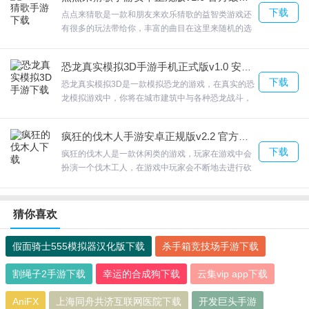
指定的位置，冲突停车高清精致的画面视觉效果极
下载
好，在漂移的过程中你也能享受到速度与激情的感
点点来猜歌是一款和朋友来欢乐猜歌的益智类游戏还
觉；欢迎来合众软件园下载体验。
有很多的玩法带给你，丰富的曲目在这里来随机的选
择，一起来感受到更多的流行元素。通过猜歌的形式
来完成互动，让大家之间的感受在猜歌之中来提升；
恐龙真实模拟3D手游手机正式版v1.0 安卓最新版
点点来猜歌简单获取红包奖励，还有很多的免费道具
下载
福利轻松能获得。欢迎来合众软件园下载体验。
恐龙真实模拟3D是一款模拟恐龙的游戏，在真实的恐
龙模拟游戏中，你将在城市建筑中与各种恐龙战斗，
在战斗结束时，你将有点数来增加控制恐龙的属性力
量。恐龙真实模拟3D在一个真实的城市中扮演一个恐
疯狂的伐木人手游安卓正规版v2.2 官方最新版
龙的角色，用令人兴奋的汽车爆炸和逃离的行人来满
下载
足你的破坏欲望，带给你不一样的惊喜。在城市尽情
疯狂的伐木人是一款休闲类的游戏，玩家在游戏中会
的破坏，欢迎来合众软件园下载体验。
扮演一个伐木工人，在游戏中玩家会不断地去进行砍
伐树木。游戏场景丰富，你想砍多少就砍多少，解锁
不同道具加快工作效率。·升级你的装备提升砍伐速
度，搬运更多的木材来建造坚固的家园。疯狂的伐木
猜你喜欢
人收集不同的工具来帮助你完成挑战，这些伐木攻击
越严重，砍伐树木的速度就越快。欢迎来合众软件园
假面骑士555模拟器汉化版下载
杀手箱竞技场手游下载
下载体验。
割绳子2手游下载
幸运的合成狗下载
云集vip app下载
AniFX
上海同舟共济互联网医院下载
开发巨头手游