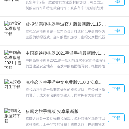
下载
6.高难度的跑酷是对技术上的最大考验，随着周边环境的变化都会给
真实单车2是一款很赞的竞速题材的游戏，可全面定
制的自行车和特别款自行车；真实单车2完成挑战并
操作带来极大的困难，
赢取每个地点的奖杯每一地点多项重要排行系统 – 世
7.在各个关卡之中开始最具乐趣的挑战吧，每一次的对抗跑酷都能给
界、国家、好友- 个人档案，欢迎来合众软件园下载
虚拟父亲模拟器手游官方版最新版v1.15 安卓版
体验。
你带来全新的体验，
下载
虚拟父亲模拟器是一款精心设计打造的以单身爸爸为
8.解锁不同的背景，以满足你的粉丝，升级并收集强大的物品。
主题的模拟游戏。趣味的模拟游戏，虚拟父亲模拟器
照顾好保护好你的妻子好孩子们。一个幸福的家庭需
长发我最美更新日志
要你去经营，好好的做好一家之主的每一个任务。欢
中国高铁模拟器2021手游手机最新版v1.4 官方安卓版
迎来合众软件园下载体验。
1.调整ui设计,优化视觉体验
下载
中国高铁模拟器2021是一款相当真实把它们全部安全
的送达至安全地点，游戏中的画面很写实，根据路段
2.流畅度、易用性优化
和天气的不同，选择合适的速度完成驾驶任务，带给
3.使用起来更流畅
乘客最舒适的体验。中国高铁模拟器2021让乘客们被
克拉恋习生手游中文免费版v1.0.0 安卓最新版
安全运输到目的地，欢迎来合众软件园下载体验。
下载
克拉恋习生是一款非常好玩的模拟游戏，在公司不断
的晋升，成为有名的职场达人，同时拥有美妙的爱
情。克拉恋习生向你的顾客呈现你的专业性，才可以
更好的说动另一方，进行大量的每日任务。同时挑战
猎鹰之旅手机版 安卓最新版
职场晋升、公寓装修、换装造型，欢迎来合众软件园
下载
下载体验。
猎鹰之旅是一款动物模拟游戏，多种特殊的动物可以
选择模拟，上手非常的容易！猎鹰之旅，抓到猎物之