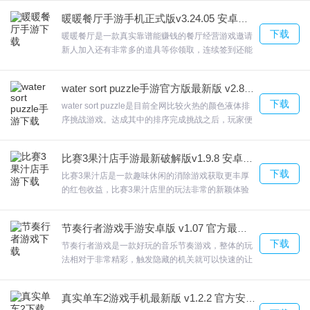
通过主页的互动功能和小怪兽一起玩耍，用不同方式
4.新奇的房顶极限跑酷玩法，获得紧张刺激的极限挑战，你将以第一
暖暖餐厅手游手机正式版v3.24.05 安卓最新版
触碰它，它就会用各种可爱动作回应你，相当可爱。
人称的视角在各个楼顶上进行跑酷；
下载
欢迎来合众软件园下载体验。
暖暖餐厅是一款真实靠谱能赚钱的餐厅经营游戏邀请
新人加入还有非常多的道具等你领取，连续签到还能
5.躲避前方变换不定的剪刀，完成躲避的操作，灵活的掌控跳跃，展
获得三次抽奖机会，手机，电脑等大奖等你抱回家暖
开闯关。
暖餐厅动动手机就可以轻松赚红包的小游戏，每天上
water sort puzzle手游官方版最新版 v2.8.0 安卓版
线玩一玩都会有很不错的收益，可以快速的兑换出来
下载
哦!，欢迎来合众软件园下载体验。
water sort puzzle是目前全网比较火热的颜色液体排
序挑战游戏。达成其中的排序完成挑战之后，玩家便
长发我最美新手攻略
可以进入新的开始新关卡，开始更多的的挑战。
water sort puzzle点击任何玻璃杯，将水倒入另一玻
比赛3果汁店手游最新破解版v1.9.8 安卓最新版
1.不断的躲避剪刀，让你的人物头发长得越来越长了。
璃杯。灵活发乎自己的智慧开启你的多种关卡！欢迎
下载
来合众软件园下载体验。
比赛3果汁店是一款趣味休闲的消除游戏获取更丰厚
2.一款能够操控可爱美少女战斗自由跑酷的游戏。这里有着最为有趣
的红包收益，比赛3果汁店里的玩法非常的新颖体验
好玩的跑酷玩法去慢慢的解锁，
起来的感觉非常的独特，你经营着果汁店为不同的客
人们准备果汁，比赛3果汁店水果只要出现在玩家的
3.会为各位设置不同程度的困难来阻止跑酷。
节奏行者游戏手游安卓版 v1.07 官方最新版
视线中就会被吸引住。欢迎来合众软件园下载体验。
4.躲避前方变换不定的剪刀，完成躲避的操作，灵活的掌控跳跃，展
下载
节奏行者游戏是一款好玩的音乐节奏游戏，整体的玩
开闯关。
法相对于非常精彩，触发隐藏的机关就可以快速的让
自己可以安全到达终点;当三星通过关卡时，它也会收
5.随着关卡的难度越来越高，更好的技能会帮助玩家成功完成关卡的
集周围的所有道具。节奏行者游戏寻找到最后的女巫
挑战。
真实单车2游戏手机最新版 v1.2.2 官方安卓版
和狼人！欢迎来合众软件园下载体验。