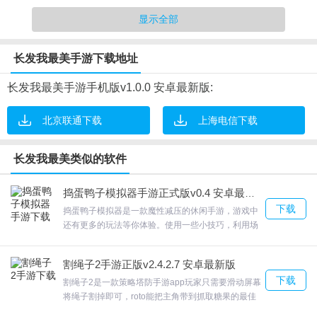
1.游戏中还有很多的角色等你来解锁，不同的角色拥有不同的能力和
显示全部
皮肤
2.各种玩法方案都将会更加考验操作冒险，每个阶段的玩法都更为带
长发我最美手游下载地址
感，操作也是无比的复杂；
3.需要玩家跑酷来收集前方的道具和头发进行得分，头发越多辫子长
长发我最美手游手机版v1.0.0 安卓最新版:
度越长
4.通过在关卡中的练习，可以让玩家学到更多的游戏技巧，更快的完
北京联通下载
上海电信下载
成过关
长发我最美类似的软件
捣蛋鸭子模拟器手游正式版v0.4 安卓最新版
长发我最美游戏测评
下载
捣蛋鸭子模拟器是一款魔性减压的休闲手游，游戏中
还有更多的玩法等你体验。使用一些小技巧，利用场
1.。 。 查看更多>
景里面的道具，发挥你的智慧。捣蛋鸭子模拟器自由
2.带上你的粉丝给予你的力量，去进行奔跑创新的纪录，成为跑酷的
的射击带来更多的游戏体验，大量副本考验玩家的组
割绳子2手游正版v2.4.2.7 安卓最新版
队配合的默契。欢迎来合众软件园下载体验。
神话!
下载
割绳子2是一款策略塔防手游app玩家只需要滑动屏幕
3.魔性十足的趣味过程以及更多的战斗体验，去尽快的了解所有的操
将绳子割掉即可，roto能把主角带到抓取糖果的最佳
作。
位置割绳子2没有任何的限制。闲暇之余，你还可以