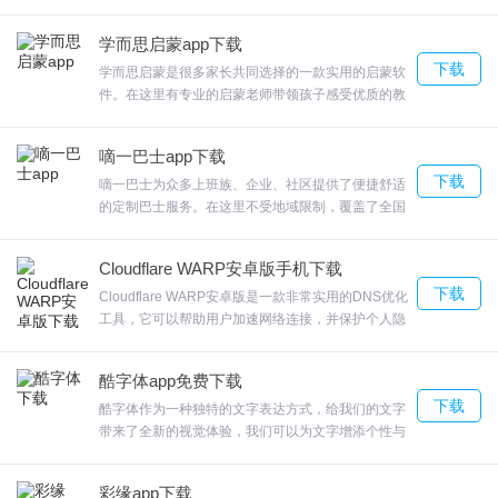
的快递寄送与取件体验，可以轻松下单并预约快递员
上门取件，同时也能实时追踪包裹的物流信息，还提
学而思启蒙app下载
供多种取件方式，包括自助柜、代收点等，满足不同
下载
用户的需求，通过与多家知名物流公司合作，确保了
学而思启蒙是很多家长共同选择的一款实用的启蒙软
快递服务的可靠性和速度，无论是网购还是商务寄
件。在这里有专业的启蒙老师带领孩子感受优质的教
送，使用菜鸟驿站都能为用户带来便利和安心。快来
学服务，提供亲子阅读计划，帮助孩子在阅读中开拓
下载菜鸟驿站，享受全新的快递服务体验吧！
眼界，增进知识见解，同时还能在亲子互动阅读中感
嘀一巴士app下载
受到良好的亲子家庭氛围，增进亲子关系。有需要的
下载
用户赶紧下载学而思启蒙app吧。
嘀一巴士为众多上班族、企业、社区提供了便捷舒适
的定制巴士服务。在这里不受地域限制，覆盖了全国
各大城市，服务于用户的出行更加便捷、舒适、安
全，打造绿色出行方式新形式。在这里能够通过大数
Cloudflare WARP安卓版手机下载
据智能分析用户的路线并进行匹配，集约化的出行方
下载
式更加绿色环保。如果你也有这方面的需要就赶紧下
Cloudflare WARP安卓版是一款非常实用的DNS优化
载嘀一巴士app吧。
工具，它可以帮助用户加速网络连接，并保护个人隐
私，可以将自己的上网请求转发到最接近用户的
Cloudflare服务器，从而减少网络延迟和数据传输
酷字体app免费下载
量，有需要的就快来下载体验吧！
下载
酷字体作为一种独特的文字表达方式，给我们的文字
带来了全新的视觉体验，我们可以为文字增添个性与
魅力，使其在各种应用场景中更加出彩。无论是在广
告设计、品牌标识、网页设计还是社交媒体上，酷字
彩缘app下载