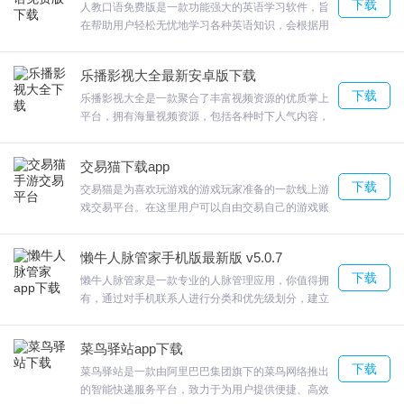
下载
道文化、了解大益。益友会app将全国的茶友聚集起
人教口语免费版是一款功能强大的英语学习软件，旨
理工学院等。这些课程不仅具有很高的学术价值，而且对于提高用
来，益友会您可以在大益商城买大益正品好茶，欢迎
在帮助用户轻松无忧地学习各种英语知识，会根据用
户的综合素质和职业技能也有很大的帮助。
来合众软件园下载体验。
户的学习习惯和兴趣，进行个性化的学习内容推荐。
这样用户可以更好地选择学习材料，提高学习的针对
乐播影视大全最新安卓版下载
软件评价
性和效果。立即下载人教口语免费版，让英语学习变
下载
得更加轻松、有趣！
乐播影视大全是一款聚合了丰富视频资源的优质掌上
作为国内领先的在线教育平台之一，为你提供的课程资源丰富、质
平台，拥有海量视频资源，包括各种时下人气内容，
无论是电视剧、电影、综艺还是动漫都能在这里找
量高、翻译精准、学习体验好，同时也还提供的多样化的学习功能
到，全面满足用户不同需求。软件更提供了优质的搜
和社交功能。
交易猫下载app
索服务，搭配无广告的纯净环境，打造了魅力的看视
下载
频享受。
交易猫是为喜欢玩游戏的游戏玩家准备的一款线上游
戏交易平台。在这里用户可以自由交易自己的游戏账
号、游戏币、道具等，涵盖了众多热门游戏资源，支
持国内主流手机系统和多个游戏渠道登陆账号的交
懒牛人脉管家手机版最新版 v5.0.7
易。用户在这里可以通过专业的评估价值员进行估
下载
价，再进行公开透明的交易渠道进行交易，平台保障
懒牛人脉管家是一款专业的人脉管理应用，你值得拥
交易双方的交易安全，为用户带来良好的使用体验
有，通过对手机联系人进行分类和优先级划分，建立
感。
起对人脉关系的管理机制。懒牛人脉管家软件内对用
户的手机联系人进行智能的分析，欢迎来合众软件园
菜鸟驿站app下载
下载体验。
下载
菜鸟驿站是一款由阿里巴巴集团旗下的菜鸟网络推出
的智能快递服务平台，致力于为用户提供便捷、高效