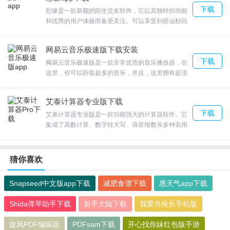
体都能为文字注入新的生命和灵感。让我们一起使用
下载
酷字体，让文字更加与众不同！
彩缘是一款新颖的陌生交友软件，它以其独特的功能
和优秀的用户体验而备受关注。可以享受到搭讪秒回
的体验，通过匹配推荐结识心仪的对象，同时可以进
行实名认证，确保用户信息的真实性。集文字、语
网易云音乐极速版下载安装
音、视频聊天于一体，提供多种交流方式，同时还有
下载
同城推荐、动态广场、真人视频等功能，让交友体验
网易云音乐极速版是一款非常优质的音乐播放器，在
更加丰富多样。
这里，你可以听取超多的音乐，并且，这里拥有超清
的音质，还有特别多的优质歌单，你还可以拥有自动
智能推荐音乐的功能，平台为你提供了海量逗趣乐评
艾泰计算器专业版下载
以及精致视觉交互等等，功能非常的强大和多样。
下载
艾泰计算器专业版是一款功能强大的计算器软件。它
集成了高数计算、数字转大写、语音报数等多种实用
功能，能够满足用户在数学计算、数据处理和信息查
询等方面的需求，采用先进的计算算法和方法，保证
计算结果的准确性和可靠性。提供了丰富的功能，可
猜你喜欢
以满足各种计算和数据处理的需求，帮助他们更加便
捷地进行数学运算、数据处理和信息查询。
Snapseed中文版app下载
减肥食谱下载
惠天气app下载
Shida弹琴助手下载
射手大陆下载
我要当校长手机版
旋风PDF编辑器
PDFsam下载
开心找你妹红包版手游