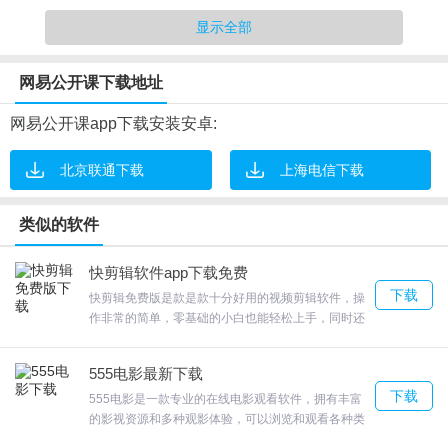
多的职场技能、还是追求艺术的追求者，都可以在网易公开课中找
显示全部
到自己所需的优质课程资源。
网易公开课下载地址
2. 翻译实力强
网易公开课app下载安装安卓:
为了提供更好的学习体验，网易公开课对外语课程进行了优秀的翻
译服务，通过配备一流的翻译团队，将外语课程翻译成流利、易懂
北京联通下载
上海电信下载
的汉语。这也为无法听懂英语的学生提供了帮助，让他们能够舒适
地同步学习这些名校课程。
类似的软件
3. 贴心学习体验
快剪辑软件app下载免费
下载
致力于为学习者提供最佳的学习体验，从而提高学习质量。首先，
快剪辑免费版是款是款十分好用的视频剪辑软件，操
作非常的简单，零基础的小白也能轻松上手，同时还
该软件的使用非常方便，用户能够非常快速地寻找到自己感兴趣的
有多种热门的创意模板可以使用，同时拥有非常丰富
课程。其次，这个软件还配备了精美的视频界面，提供清晰、流畅
的后期素材，满足你的多种需求，还为你提供了多种
555电影最新下载
实用的功能，并且还有超美的滤镜等你来发现，十分
的视频播放服务。此外，网易公开课还提供了笔记、评论和问题交
下载
好用。
555电影是一款专业的在线电影观看软件，拥有丰富
流，使得学习者能够更加深入地理解课程内容。
的影视资源和多种观影体验，可以浏览和观看各种类
型的电影，包括最新上映的大片、经典老片等等，提