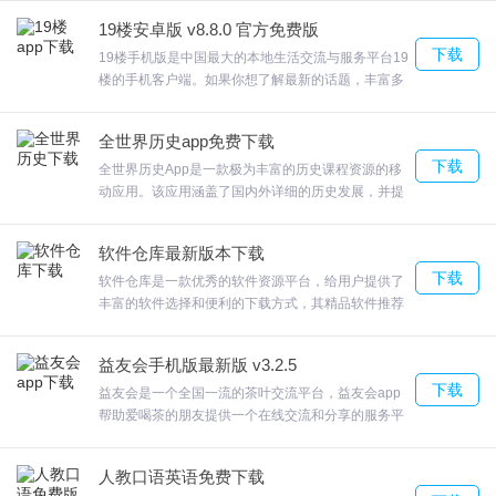
4. 原创内容丰富
供了高清流畅的观影效果和个性化设置，可以更加舒
19楼安卓版 v8.8.0 官方免费版
适地欣赏影视作品，有需要的就快来下载体验吧！
不仅集合了全球著名名校的优质课程资源，同时也提供了丰富而创
下载
19楼手机版是中国最大的本地生活交流与服务平台19
楼的手机客户端。如果你想了解最新的话题，丰富多
新的原创内容。其中包括一系列特色讲座、精品系列，如历史演
样的小说资源，在这也能享受阅读好时光；分类信息-
义、讲座大师、有声书等。这些内容动人心魄，让用户在学习中获
-真房东房源、二手闲置转让，育儿知识大全，经验丰
全世界历史app免费下载
得更多的收获和灵感。
富的育儿达人手把手指导新手妈妈育儿；商家圈--全
下载
城热门商家在线服务，生活电商--吃喝玩乐、爆款推
全世界历史App是一款极为丰富的历史课程资源的移
荐，欢迎来合众软件园下载体验。
动应用。该应用涵盖了国内外详细的历史发展，并提
供了线上学习的功能，旨在丰富用户的历史知识、理
解历史发展的原因，并通过完整的时间线排列帮助用
软件亮点
软件仓库最新版本下载
户更轻松地记忆历史事件，提升文化水平及见解。全
下载
世界历史App为用户提供了极为便捷高效的历史学习
软件仓库是一款优秀的软件资源平台，给用户提供了
1. 为用户提供了多端化学习。不仅可以在电脑上进行学习，还可以
体验。
丰富的软件选择和便利的下载方式，其精品软件推荐
在APP上、平板电脑以及智能电视上进行学习，这方便了用户在碎
功能和每日更新的特点，能够满足用户对软件的需求
和追求。与此同时，注重用户的安全和可靠性，为用
片化时间里进行学习，同时也节省了用户的时间成本。
益友会手机版最新版 v3.2.5
户提供了一个值得信赖的软件下载平台，非常的方便
下载
和实用。
益友会是一个全国一流的茶叶交流平台，益友会app
2. 支持视频下载功能，用户可以将自己感兴趣的课程视频下载到本
帮助爱喝茶的朋友提供一个在线交流和分享的服务平
地进行学习，方便快捷。
台，收集了各类茶馆信息和各种茶叶的评鉴文章，同
时还可以在线交流各种线下的服务。商城最新内容及
人教口语英语免费下载
3.汇集了来自世界顶尖名校的课程，如斯坦福大学、哈佛大学、麻省
时推送。大益茶典、精选文章推荐，带你深入研习茶