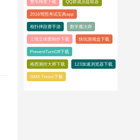
警车缉拿下载
QQ群成员提取器
2016驾照考试宝典app
相扑摔跤赛手游
数学魔法师
三维立体图制作下载
快玩游戏盒下载
PreventTurnOff下载
格西测控大师下载
123加速浏览器下载
GMX Tresor下载