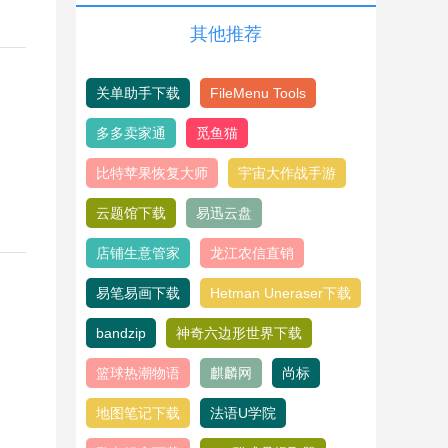
其他推荐
关单助手下载
FileMenu Tools
多多卖家通
觅鱼猫
比特苹果恢复大师
宇宙大作战手游
云题馆下载
易迅云盘
店铺生意管家
龙江农信直销
易笔易画下载
Hetman Uneraser下载
bandzip
神奇六边形世界下载
篮球热潮物语
麒麟网
尚标
地图笔记下载
法语U学院