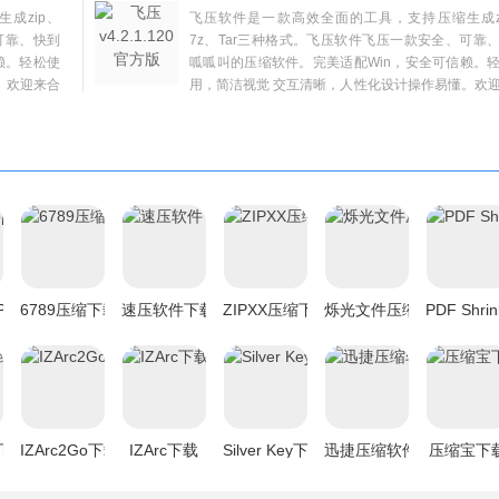
成zip、
飞压软件是一款高效全面的工具，支持压缩生成z
可靠、快到
7z、Tar三种格式。飞压软件飞压一款安全、可靠
赖。轻松使
呱呱叫的压缩软件。完美适配Win，安全可信赖。
。欢迎来合
用，简洁视觉 交互清晰，人性化设计操作易懂。欢
众软件园下载体验。
 Packer下载
6789压缩下载
速压软件下载
ZIPXX压缩下载
烁光文件压缩下载
PDF Shr
缩下载
IZArc2Go下载
IZArc下载
Silver Key下载
迅捷压缩软件下载
压缩宝下