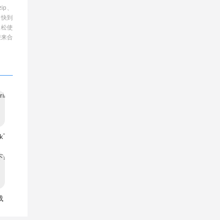
ip、
、快到
轻松使
迎来合
ink下载
载