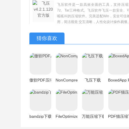
飞压软件是一款高效全面的工具，支持压缩生
7z、Tar三种格式。飞压软件飞压一款安全、
呱呱叫的压缩软件。完美适配Win，安全可信
用，简洁视觉 交互清晰，人性化设计操作易懂
众软件园下载体验。
猜你喜欢
傲软PDF压缩下载
NonCompressibleFiles下载
飞压下载
BoxedApp
bandzip下载
FileOptimizer下载
万能压缩下载
PDF猫压