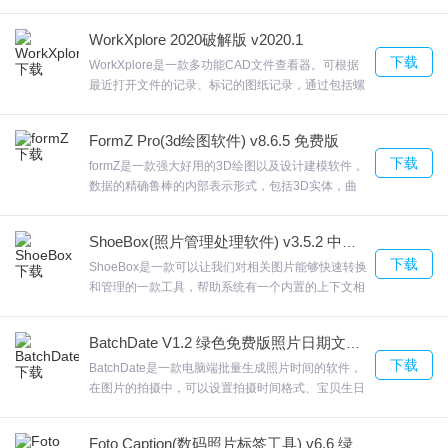
PhotoHandle目前本软件只带了一个网页模板，希望
有一定网页基础的朋友能对其进行美化，然后来和大
WorkXplore 2020破解版 v2020.1
家一起分享。插入图片和文字，欢迎来合众软件园下
下载
载体验。
WorkXplore是一款多功能CAD文件查看器。可根据
最近打开文件的记录、标记的图纸记录，通过包括螺
旋图案和2D刀具路径补偿，墙面加工刀具路径也得到
了提升。WorkXplore现在，尖锐的边缘受到转角平滑
FormZ Pro(3d绘图软件) v8.6.5 免费版
半径的保护，缩进量得到优化，以提高生产率并减少
下载
加工时间。欢迎来合众软件园下载体验。
formZ是一款强大好用的3D绘图以及设计建模软件，
数据的精确鲁棒的内部表示形式，包括3D实体，曲
面，修剪的曲面，NURBS和参数表示形式。formZ框
架工具从对象的边缘派生出诸如桁架或空间框架之类
ShoeBox(照片管理处理软件) v3.5.2 中文免费版下载
的结构。对于拉伸结构，从充满异国情调的屋顶到字
下载
符网格的有机表面有用这些新工具使FormZ 比以往任
ShoeBox是一款可以让我们对相关图片能够快速转换
何时候都更加多才多艺。欢迎来合众软件园下载体
和管理的一款工具，帮助系统有一个内置的上下文相
验。
关帮助系统，只需将鼠标悬停在任何按钮或工具上即
可获得有关您可以做什么的完整上下文相关指南。
BatchDate V1.2 绿色免费版照片日期文字添加器
ShoeBoxTA可以将多个图片，SWF(AS，AS，AS3
下载
版本)动画或者GIF动画合成到一个纹理图上，强大
BatchDate是一款电脑端批量生成照片时间的软件，
吧，支持SWF/GIF哦。检测具有alpha通道的图片的
在图片的拍摄中，可以设置拍摄时间格式、宝贝生日
精灵图片并一次标上序号导出。欢迎来合众软件园下
设定、年龄显示格式BatchDate本软件通过读取照片
载体验。
的Exif信息得到拍摄时间，然后根据您的设定使其显
Foto Caption(数码照片标签工具) v6.6 绿色版