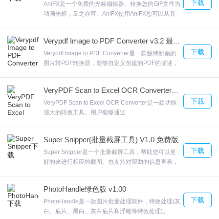
下载
AniFX是一个免费的光标编辑器。转换您的GIF文件为
动画光标，反之亦可。AniFX使用AniFX您可以从其
它文件解压光标，包括Windows Vista和Macintosh文
件。并且里面全面的功能，让您可以自由自在创建光
Verypdf Image to PDF Converter v3.2 最新版
标。欢迎来合众软件园下载体验。
下载
Verypdf Image to PDF Converter是一款独特新颖的
图片转PDF转换器，能够自定义创建的PDF的描述，
能够将一个目录中的文件合并成一个PDF。Verypdf
Image to PDF ConverterVerypdf Image to PDF
VeryPDF Scan to Excel OCR Converter(扫描件转Excel转换器) v3.1 官方版
Converter官方版软件还允许对图片压缩、PDF标签
下载
信息、PDF书签、PDF DPI、PDF安全等参数进行全
VeryPDF Scan to Excel OCR Converter是一款功能
面配置，欢迎来合众软件园下载体验。
强大的转换工具。用户能够通过
VeryPDFScantoExcelOCRConverter扫描PDF或图
像文件然后将其转换输出为Excel表格，VeryPDF
Super Snipper(批量截屏工具) V1.0 免费版
Scan to Excel OCR Converter支持两种输出格式，
下载
支持创建MS Excel 97-2003和2007文档。欢迎来合
Super Snipper是一个批量截屏工具，帮助您可以更
众软件园下载体验。
好的来进行相应的截图。也支持对帮助的信息查看，
包括关于的信息Super Snipper而且新的截屏任务，
快捷的完成相关的截屏操作也对截屏的结果进行预览
PhotoHandle绿色版 v1.00
的支持，欢迎来合众软件园下载体验。
下载
PhotoHandle是一款图片批量处理软件，特效处理(灰
白、底片、黑白、灰白底片和浮雕等特效处理)。