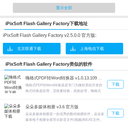
显示全部
IPixSoft Flash Gallery Factory软件亮点
iPixSoft Flash Gallery Factory下载地址
1.将自己的SWF、JPG、BMP、PNG格式文件添加到装饰库中
iPixSoft Flash Gallery Factory v2.5.0.0 官方版:
2.对照片应用各种过滤效果
3.生成可执行文件
北京联通下载
上海电信下载
4.制作视频文件(MP,MPG、AVI、MKV、FLV、HD视频等)
iPixSoft Flash Gallery Factory类似的软件
IPixSoft Flash Gallery Factory软件特色
1.可控过渡和照片持续时间
嗨格式PDF转Word转换器 v1.0.13.109 最新版
下载
嗨格式PDF转Word转换器是专门为微软系统开发的
2.网站上每个模板的完整示例
格式转换器应用，③批量转换，高效处理，嗨格式
3.联机共享(上载到我们的Web服务器)
PDF转换器轻松拖拽即可实现批量转换，且支持图文
4.制作SWF电影/html文件
混排和表格。华军软件园文件转换频道，嗨格式PDF
朵朵多媒体相册 v3.6 官方版
转Word转换器③批量转换，高效处理，欢迎来合众
5.设置其他库的URL以创建muti库(仅限muti模板)
下载
软件园下载体验。
朵朵多媒体相册是一款优秀的数码相册软件，朵朵多
6.制作屏幕保护程序
媒体电子相册全面导出影音文件(视频)和EXE文件。
提供上百种文字相框选择；朵朵多媒体相册还可以播