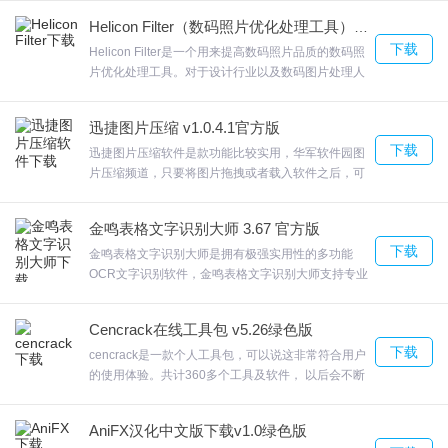
IPixSoft Flash Gallery Factory更新日志
放各种影音文件、DVD、蓝光文件。欢迎来合众软件
Helicon Filter（数码照片优化处理工具） V5.6.3.2 官方版下载
园下载体验。
下载
新增了一些实用功能，提升了用户体验
Helicon Filter是一个用来提高数码照片品质的数码照
片优化处理工具。对于设计行业以及数码图片处理人
优化系统性能，体验更顺畅
员来说，Helicon Filter也可以选择不同调参的组合工
修复线上已知bug
具一起优化图片的显示效果exe启动程序即为注册
迅捷图片压缩 v1.0.4.1官方版
版！欢迎来合众软件园下载体验。
下载
迅捷图片压缩软件是款功能比较实用，华军软件园图
片压缩频道，只要将图片拖拽或者载入软件之后，可
设置视频FPS与BPS来控制视频大小迅捷图片压缩软
件可对PDF文件进行进行普通压缩或者高级压缩，压
金鸣表格文字识别大师 3.67 官方版
缩后的文件，欢迎来合众软件园下载体验。
下载
金鸣表格文字识别大师是拥有极强实用性的多功能
OCR文字识别软件，金鸣表格文字识别大师支持专业
图片转excel、word，金鸣表格文字识别大师软件支
持多张图片批量精准识别，可以将表格截图到软件，
Cencrack在线工具包 v5.26绿色版
随后直接识别里面的内容，欢迎来合众软件园下载体
下载
验。
cencrack是一款个人工具包，可以说这非常符合用户
的使用体验。共计360多个工具及软件， 以后会不断
增加!软件比较的小巧让用户捕捉重要信息更加方便，
cencrack点击“截图识别”可识别截图内容，欢迎来合
AniFX汉化中文版下载v1.0绿色版
众软件园下载体验。