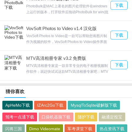
指定的模型面测量，欢迎来合众软件园下载体验。
下载
PhotoBulk是MAC上著名的图片处理软件在windows
上运行的版本，打开软件后拖动PhotoBulk for win(批
量处理图片工具)，能够一次性为数百张图片添加水
印。PhotoBulk它支持图像水印和文字水印，欢迎来
VovSoft Photos to Video v1.4 汉化版
合众软件园下载体验。
下载
VovSoft Photos to Video是一款可以帮助您将图片制
作为视频的软件，VovSoft Photos to Video操作界面
非常的简洁，您只需要找到保存视频的文件夹打开，
VovSoft Photos to Video支持很多图片添加，可以选
MTV高清相册专家 v3.2 免费版
择JPG的图片，欢迎来合众软件园下载体验。
下载
MTV高清相册专家是一款非常专业的电子相册视频制
作软件；就赶快试试这款MTV高清相册专家吧；MTV
高清相册专家支持画中画功能，可以设置画中画位
置，画中画大小等。其简单好用。欢迎来合众软件园
下载体验。
猜你喜欢
ApHeMo下载
IZArc2Go下载
MysqlToSqlite破解版下载
驾考一点通下载
口袋机器脑下载
随护下载
融通定投宝
闪将三国
Dimo Videomate
军考课堂下载
热点资讯下载