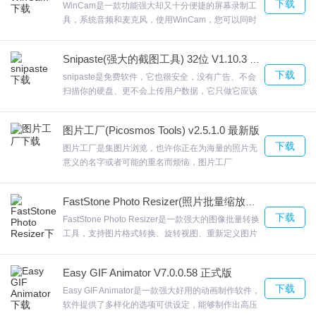
1.到本站下载安装UMP PAINT，打开安装程序，选择安装语言
下载
以制作VR类型的视频提供设备配置，在软件可以调
WinCam是一款功能强大却又十分便捷的屏幕录制工
整直播设备参数，欢迎来合众软件园下载体验。
具，系统音频和麦克风，使用WinCam，您可以同时
录制系统音频，麦克风或两者。同时还支持设置录制
快捷键，WinCamWinCam只支持win8及以上版本
Snipaste(强大的截图工具) 32位 V1.10.3 绿色免费版
2.点击浏览选择安装位置，点击下一步
哦，现在你能更加方便的保存自己的直播素材，欢迎
下载
来合众软件园下载体验。
snipaste是免费软件，它也很安全，没有广告、不会
扫描你的硬盘、更不会上传用户数据，它只做它应该
做的事。颜色的修改等；snipaste可以自定义的进行
检测界面元素的区域此版本为Snipaste绿色免安装
3.建议创建快捷方式，方便今后使用
图片工厂(Picosmos Tools) v2.5.1.0 最新版
版，彻底破解去广告，绿色实用。欢迎来合众软件园
下载
下载体验。
图片工厂是集图片浏览，也许你正在为海量的照片无
意义的名字或者可能的重名而烦恼，图片工厂
(Picosmos Tools)的工具可以自动根据照片的拍摄日
4.稍等片刻
期 或者其他你自己定制的格式来自动命名你指定目录
FastStone Photo Resizer(照片批量缩放工具) V4.1.0.0 正式版
下照片。各大功能一览全余，图片工厂图片工厂软件
下载
集图像浏览、拼接、图像编辑、分割、特效处理、版
FastStone Photo Resizer是一款强大的图像批量转换
面设计、格式转换等多种功能与一体，欢迎来合众软
工具，支持图片格式转换、旋转视图、重新定义图片
5.最后点击完成即可，软件安装完毕
件园下载体验。
大小、裁切、重新命名、添加注释、水印等等等等丰
富的功能。并将节省大量硬盘空间。你还可以执行基
Easy GIF Animator V7.0.0.58 正式版
本的编辑操作，FastStone Photo ResizerFastStone
下载
Photo Resizer一款免费的批量图像转换、缩放软
Easy GIF Animator是一款强大好用的动画制作软件，
件，欢迎来合众软件园下载体验。
JUMP PAINT更新日志
软件提供了多样化的选项可供设定，能够制作出高压