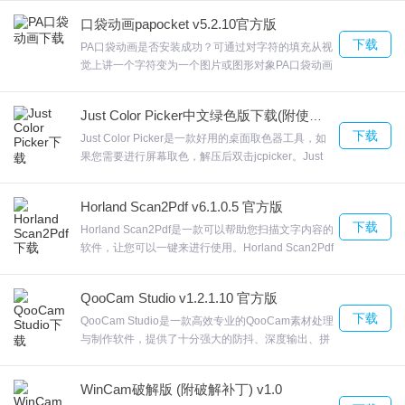
JUMP PAINT软件亮点
设计!ColorImpact高级色环模式下可以清晰的观察色
口袋动画papocket v5.2.10官方版
彩变化，欢迎来合众软件园下载体验。
1.慷慨的绘图和对象操作工具箱
下载
PA口袋动画是否安装成功？可通过对字符的填充从视
觉上讲一个字符变为一个图片或图形对象PA口袋动画
2.JUMP PAINT官方版支持多个图层，并配有各种导航和对象操作工
主要致力简化PPT动画设计过程，合并了时间缩放、
具。它具有网格转换，内置捕捉工具，颜色和透明度调整以及可以
随机延迟、触发调整功能为动画序列支持线条转为自
Just Color Picker中文绿色版下载(附使用教程) v5.1
增强设计的图形过滤器集合。
由形状(变体爱好者需求)，欢迎来合众软件园下载体
下载
验。
Just Color Picker是一款好用的桌面取色器工具，如
3.在开始新项目之前，您必须登录到您的帐户。一旦你这样做，你应
果您需要进行屏幕取色，解压后双击jcpicker。Just
该能够创建一个新的漫画或插图。
Color Picker红 – 绿 – 蓝(RGB) ，青色，洋红色，黄
色( CMY)和红，黄，蓝( RYB )色轮具有显着的黑社
4.让你的漫画人物变得生动
Horland Scan2Pdf v6.1.0.5 官方版
会和互补色。通过你可以快速的将屏幕任意位置的颜
5.通过观看绘图教程开始新设计或了解更多信息
下载
色，欢迎来合众软件园下载体验。
Horland Scan2Pdf是一款可以帮助您扫描文字内容的
6.启动JUMP PAINT官方版后，您将受到一个窗口的欢迎，您可以选
软件，让您可以一键来进行使用。Horland Scan2Pdf
随后您可以将文字内容直接输出到PDF文件上，间隔
择练习漫画，开始新设计或在线提交作品。此外，该应用程序还提
扫描，对于X页面，每N秒自动生成一次扫描。在识
供了由经验丰富的漫画设计师创建的几个教程的访问权限，这些教
QooCam Studio v1.2.1.10 官方版
别不精准的时候就需要调整文档样式，欢迎来合众软
下载
件园下载体验。
QooCam Studio是一款高效专业的QooCam素材处理
程可以为您提供建议并让您学习新技术。
与制作软件，提供了十分强大的防抖、深度输出、拼
接、虚化、立体输出、裁切等功能。QooCam Studio
JUMP PAINT下载安装方法
官方版软件融合了立体深度图像技术，QooCam
WinCam破解版 (附破解补丁) v1.0
StudioQooCam Studio提供专业的视频制作功能，可