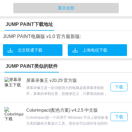
PAINT)可以成为制作引人注目的漫画的秘诀，这些漫画将受到公众
显示全部
的赏识。只需花一点时间熟悉应用程序并学习绘图技巧，这些技巧
可以让你成为一名非常优秀的设计师。
JUMP PAINT下载地址
4.完备的帮助系统
JUMP PAINT电脑版 v1.0 官方最新版:
北京联通下载
上海电信下载
JUMP PAINT软件特色
JUMP PAINT类似的软件
1.基于模板的电子书自动生成功能
2.跳转漫画制作软件的应用程序！官方笔还音也同样字体全部免费！
屏幕录像王 v20.29 官方版
下载
3.!!可以是样本中漫画的连续跳跃工作实践小田荣一郎，马萨什·基希
屏幕录像王是一款功能强大的电脑桌面屏幕录制软
件，屏幕的录制位置，您随便定义，只要拖动鼠标，
莫托，哈奇·弗达特，挤满了秘密由于科希·霍里科什！
确定即可。屏幕录像王通过屏幕录像王用户能够对自
4.字体漫画!!使用50种以上!!你可以使用一些实际上是在周刊少年
己的的电脑屏幕进行屏幕录制，请到华军软件园！有
ColorImpact(配色方案) v4.2.5 中文版
时状态好想一口气多录写视频或者课件什么的，那只
Jump使用的字体(字体务有限公司的收费字体有限公司提供)
下载
要设定好分段时间，您不用操作，系统会自动分段，
ColorImpact是一个应用于 Windows 平台上获得多项
5.让你的漫画人物变得生动
24小时随您发挥。欢迎来合众软件园下载体验。
大奖的颜色方案设计工具。现在你可以得到专业的结
果-每一次。导出颜色方案到其他设计程序;全新颜色