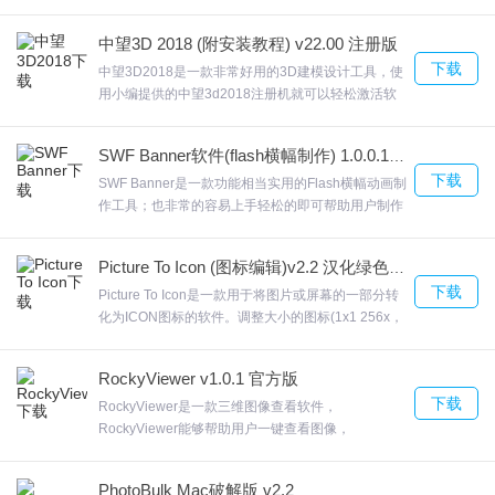
缩高画质的 GIF 动画。Easy GIF Animator它将汇集
原始动画通过其动画向导作出逼真生动的gif动画，以
细节体验升级
中望3D 2018 (附安装教程) v22.00 注册版
尽量接近原动画形式的内容展示图片。可将AVI文件
已知bug修复与体验优化
下载
转成动画GIF文件，而且还能将动画GIF图片最佳化，
中望3D2018是一款非常好用的3D建模设计工具，使
优化了多项用户体验
欢迎来合众软件园下载体验。
用小编提供的中望3d2018注册机就可以轻松激活软
件了。而且设计效果更加的逼真中望3D2018还可对
CAD进行扩展的操作对三维的建模能力进行加强，欢
SWF Banner软件(flash横幅制作) 1.0.0.1 官方版
迎来合众软件园下载体验。
下载
SWF Banner是一款功能相当实用的Flash横幅动画制
作工具；也非常的容易上手轻松的即可帮助用户制作
出您需要的动画视频SWF Banner(快速制作Flash
Banner)，该计划支持多种场景为旗帜广告，SWF
Picture To Icon (图标编辑)v2.2 汉化绿色特别版
Banner和压缩闪光输出。欢迎来合众软件园下载体
下载
验。
Picture To Icon是一款用于将图片或屏幕的一部分转
化为ICON图标的软件。调整大小的图标(1x1 256x，
用户选择透明色。Picture To Icon图片图标可以转换
成图像，或者你的屏幕的一部分为图标，提取图标
RockyViewer v1.0.1 官方版
库、修改图标，将图标PNG或BMP。欢迎来合众软件
下载
园下载体验。
RockyViewer是一款三维图像查看软件，
RockyViewer能够帮助用户一键查看图像，
RockyViewerRockyViewer最新版功能强悍，解决需
要安装设计软件才能制作模型的问题支持面测量，对
PhotoBulk Mac破解版 v2.2