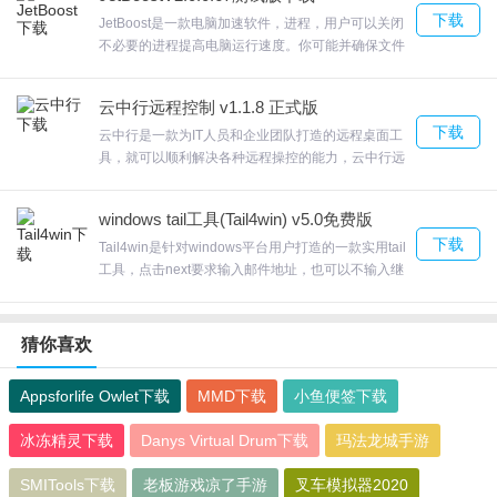
界面。EF StartUp Manager提供了有关条目的最佳概
下载
览。欢迎来合众软件园下载体验。
JetBoost是一款电脑加速软件，进程，用户可以关闭
不必要的进程提高电脑运行速度。你可能并确保文件
存储在一个安全的地方访问您的文件这种方式。
JetBoost计划备份到适合您的时间表，欢迎来合众软
云中行远程控制 v1.1.8 正式版
件园下载体验。
下载
云中行是一款为IT人员和企业团队打造的远程桌面工
具，就可以顺利解决各种远程操控的能力，云中行远
程访问另一台拥有高端配置的计算机、云端游戏。资
深技术团队保障安全可靠的真机式远程操作体验，欢
windows tail工具(Tail4win) v5.0免费版
迎来合众软件园下载体验。
下载
Tail4win是针对windows平台用户打造的一款实用tail
工具，点击next要求输入邮件地址，也可以不输入继
续next安装就可以了Tail4winTail4win提供了
Windows tail的功能，在主页显示很多日志文件，添
加多个文件浏览显示文本的文字换行属性，欢迎来合
猜你喜欢
众软件园下载体验。
Appsforlife Owlet下载
MMD下载
小鱼便签下载
冰冻精灵下载
Danys Virtual Drum下载
玛法龙城手游
SMITools下载
老板游戏凉了手游
叉车模拟器2020