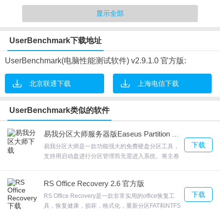
显示全部
UserBenchmark下载地址
UserBenchmark软件特色
UserBenchmark(电脑性能测试软件) v2.9.1.0 官方版:
1.硬件测试：电脑的硬件种类是非常多的，他可以查看您的硬件版
本，分析出优化的具体方案。
北京联通下载
上海电信下载
2.评分系统：UserBenchmark拥有专业的数字评分功能，采用上面
上最丰富的分析规则，让用户了解自己的电脑性能处于哪个阶段
UserBenchmark类似的软件
3.检查包括：4k对齐，NCQ，TRIM，SATA，USB＆S。 M。 A。
R。 T。
易我分区大师服务器版Easeus Partition Master下载v10.8 特别版
下载
4.速度测试：可以帮助您测试自己电脑的运行速度，并与专业的数据
易我分区大师是一款功能强大的免费硬盘分区工具，
支持用启动盘进行分区管理而无需进入系统。将主卷
形成对比，查看自己需要提升的方案。
的逻辑磁盘上创建五分之一卷与4卷存在的主要。易
5.3D画面测试：对于游戏、看视频来说，3D画面是非常重要，通过
我分区大师BIOS和UEFI的基础上工作的硬件基础。
RS Office Recovery 2.6 官方版
欢迎来合众软件园下载体验。
测试，可以了解系统中是否支持3D图像。
下载
RS Office Recovery是一款非常实用的office恢复工
具，恢复健康，损坏，格式化，重新分区FAT和NTFS
UserBenchmark软件亮点
磁盘文件;从损坏且无法访问的媒体中恢复文档RS