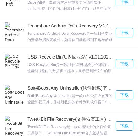
下载
定时间方式关机Cy定时助手非常省心的定时小工具，
DupeKill是一款高效实用的重复文件清理软件，
照每GB的成本进行调整的，以产生物有所值。 计算的值并不总是告
完全免费和无任何功能限制，无插件；能在后台运
fasthash使用文件的小样本(16千字节)，取自中间的
诉整个图片，所以我们检查数千个用户评级。
行，Cy定时助手，欢迎来合众软件园下载体验。
开头，结尾和三个位置;然后根据样本的哈希值进行重
复检查。查找精准且快速。DupeKill向开始菜单添加
Tenorshare Android Data Recovery V4.4.0.0 官方版
UserBenchmark更新日志
快捷方式，欢迎来合众软件园下载体验。
下载
Tenorshare Android Data Recovery是一款相当专业
的安卓数据恢复软件，如果你目前也遇到了这样的难
优化了启动页面
题，就算您的照片、视频等进行删除许多的时间，也
优化了多项用户体验
可以进行恢复Tenorshare Android Data Recovery支
USB Recycle Bin(U盘回收站) v1.01.2020.01.21 汉化版
已知bug修复与体验优化
持将需要恢复的文件导出成为经常使用的文件格式，
下载
欢迎来合众软件园下载体验。
USB Recycle Bin是一款用于保护U盘数据的程序，
也能将U盘内的数据保护起来，显示已删除文件的原
始位置USB回收站→不要再丢失USB文件！USB
Recycle Bin(官方连个v1的汉化都木有，我好难(⊙﹏
Soft4Boost Any Uninstaller(软件卸载)下载 8.2.3.267 官方免费版
⊙))，欢迎来合众软件园下载体验。
下载
Soft4Boost Any Uninstaller是一款非常受用户欢迎的
全能卸载工具，并将所收集的软件列到软件窗口中，
分析程序的数据在程序的卸载后残余卸载和扫描。
Soft4Boost Any Uninstaller此外，它还提供世界各地
TweakBit File Recovery(文件恢复工具) v7.0.0.0 免费版
的用户越来越多的语言包。欢迎来合众软件园下载体
下载
验。
TweakBit File Recovery是一款功能强大的文件恢复
工具软件，TweakBit File Recovery官方版功能强