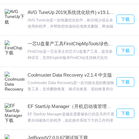
悍，TweakBit File Recovery如果你的回收站已经被
清空也可以在软件选择Recycle支持从存储卡恢复数
AVG TuneUp 2019(系统优化软件) v19.1.831.0 中文版
据，将你的移动设备存储卡放到软件恢复提供读取外
下载
部设备功能，连接到电脑的闪存盘可以在软件显示，
AVG TuneUp是一款电脑优化软件，标识很少或从未
欢迎来合众软件园下载体验。
使用的程序，并帮助您快速轻松地将其删除，释放磁
盘空间并加速启动。一个简单易用的界面，可帮助您
恢复到以前的设置。AVG TuneUp还包括用户社区的
一芯U盘量产工具FirstChipMpTools绿色版下载 v9.13
建议，以帮助您做出明智的性能提升决策。欢迎来合
下载
众软件园下载体验。
FirstChip是一芯全系主控芯片U盘量产工具，提供多
种语言，支持English版本FirstChip支持格式化功
能，在软件可以多次对U盘格式化提供更高的读写速
度，可以轻松读取flash信息界面功能多，显示量产细
Coolmuster Data Recovery v2.1.4 中文版
节，欢迎来合众软件园下载体验。
下载
Coolmuster Data Recovery是一款功能全面的数据恢
复工具，支持删除恢复、格式化恢复、原始恢复和分
区恢复四种模式！官方支持简体中文和繁体中文语言
界面，非常容易上手使用！在扫描文件后，您可以预
EF StartUp Manager（开机启动项管理软件） V1.8.0.3 正式版下载
览常用的文件格式，包括BMP，GIF，PNG，
下载
JPEG，JPG，TIF，DOC，DOCX，HTM，PDF，
EF StartUp Manager是确实需要被执行的及关闭不需
rar，XLS，XLSX等等。Coolmuster Data Recovery
要自动被执行的程序，如此操作系统下方的工作列便
完全恢复文件，欢迎来合众软件园下载体验。
不会出现太多莫名其妙的图标。启动Windows时，还
会启动其他一些程序。类似于Windows资源管理器的
JetBoostV2.0.0.67测试版下载