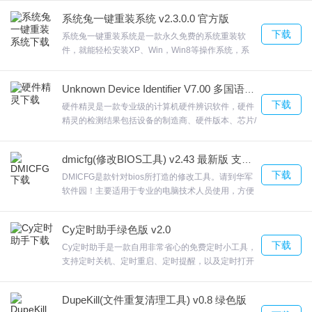
Office Recovery从硬盘驱动器，SSD驱动器，闪存卡
1.确定PC中最强大的组件。
系统兔一键重装系统 v2.3.0.0 官方版
和所有其他类型的存储介质中恢复文档，欢迎来合众
2.图像效果测试：电脑的图像浏览、画质、界面效果等都是影响电脑
下载
软件园下载体验。
系统兔一键重装系统是一款永久免费的系统重装软
件，就能轻松安装XP、Win，Win8等操作系统，系
性能的因素，通过分析，可以查看系统的图像配置情况。
统兔一键重装系统官方版可以简单快速地帮助用户完
3.速度测试：可以帮助您测试自己电脑的运行速度，并与专业的数据
成电脑重装，系统兔一键重装系统我们秉承为用户所
Unknown Device Identifier V7.00 多国语言绿色免费版
形成对比，查看自己需要提升的方案。
想的理念，打造成出一键式装机的新体验；欢迎来合
下载
众软件园下载体验。
硬件精灵是一款专业级的计算机硬件辨识软件，硬件
4.将您的组件与当前的市场领导者进行比较。
精灵的检测结果包括设备的制造商、硬件版本、芯片/
5.驱动测试包括：读，写和混合IO。
芯片组型号、设备类型、芯片制造商、OEM厂商等信
息。硬件精灵提供的检测方法独立于操作系统，硬件
dmicfg(修改BIOS工具) v2.43 最新版 支持64位
UserBenchmark使用说明
精灵还可以用于辨识识别设备管理器中标有黄色问
下载
号，欢迎来合众软件园下载体验。
DMICFG是款针对bios所打造的修改工具。请到华军
软件园！主要适用于专业的电脑技术人员使用，方便
计算测量典型消费者的效能的有效速度。 有效的速度是按照每GB的
您根据自己的主板性能选择最佳的产品，安装联想
成本进行调整的，以产生物有所值。 计算的值并不总是告诉整个图
OEMXP，DMICFG请游览本站相关文章。欢迎来合
Cy定时助手绿色版 v2.0
众软件园下载体验。
片，所以我们检查数千个用户评级。 下面的可定制表格将这些因素
下载
Cy定时助手是一款自用非常省心的免费定时小工具，
和更多内容结合在一起，为您提供顶级硬盘的确定列表
支持定时关机、定时重启、定时提醒，以及定时打开
指定exe程序等功能;软件为用户提供全面的定时功
能，简单几步设置即可完成，非常方便。用户设置好
DupeKill(文件重复清理工具) v0.8 绿色版
计算有效的RAM速度，衡量典型桌面用户的性能。 有效的速度是按
指定时间后软件就会完成相应的操作，定时关机，指