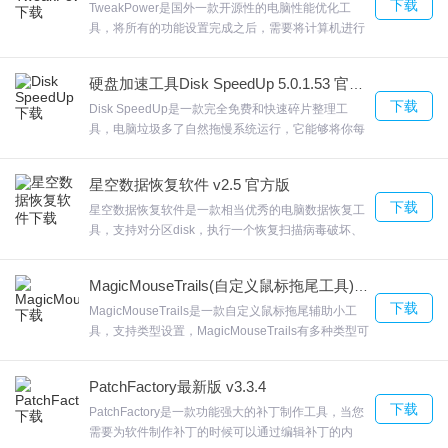
下载
WinFlash WIN系统下图形操作，欢迎来合众软件园
TweakPower是国外一款开源性的电脑性能优化工
下载体验。
具，将所有的功能设置完成之后，需要将计算机进行
重新的启动包含先进的性能优化器，可帮助您实现超
快的应用程序加载时间TweakPower可以在刷新注册
硬盘加速工具Disk SpeedUp 5.0.1.53 官方版
表并删除大量磁盘空间时快速删除Windows，程序和
下载
浏览器混乱。包括了注册表，欢迎来合众软件园下载
Disk SpeedUp是一款完全免费和快速碎片整理工
体验。
具，电脑垃圾多了自然拖慢系统运行，它能够将你每
天频繁操作的电脑将一些卸载应用程序遗留下来的数
据、文件等垃圾进行整理优化删除。Disk SpeedUp
星空数据恢复软件 v2.5 官方版
易用直观的界面方便用户上手。欢迎来合众软件园下
下载
载体验。
星空数据恢复软件是一款相当优秀的电脑数据恢复工
具，支持对分区disk，执行一个恢复扫描病毒破坏、
杀毒软件误杀毒导致的分区表损坏、分区丢失。星空
数据恢复软件支持多种设备支持硬盘、U盘、相机
MagicMouseTrails(自定义鼠标拖尾工具)下载 1.33 绿色中文版
卡、移动硬盘、SD卡内存卡、手机卡等多种存储设
下载
备。欢迎来合众软件园下载体验。
MagicMouseTrails是一款自定义鼠标拖尾辅助小工
具，支持类型设置，MagicMouseTrails有多种类型可
以使用MagicMouseTrails也支持透明度设置，可以将
痕迹设置为透明度较低的存在本软件可以设置多种参
PatchFactory最新版 v3.3.4
数，支持对痕迹特效的速度设置，欢迎来合众软件园
下载
下载体验。
PatchFactory是一款功能强大的补丁制作工具，当您
需要为软件制作补丁的时候可以通过编辑补丁的内