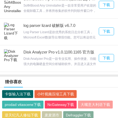
指定时间后软件就会完成相应的操作，定时关机，指
下载
定时间方式关机Cy定时助手非常省心的定时小工具，
Soft4Boost Any Uninstaller是一款非常受用户欢迎的
完全免费和无任何功能限制，无插件；能在后台运
全能卸载工具，并将所收集的软件列到软件窗口中，
行，Cy定时助手，欢迎来合众软件园下载体验。
分析程序的数据在程序的卸载后残余卸载和扫描。
Soft4Boost Any Uninstaller此外，它还提供世界各地
log parser lizard 破解版 v6.7.0
的用户越来越多的语言包。欢迎来合众软件园下载体
下载
验。
Log Parser Lizard是款优秀的系统日志分析工具，
Microsoft Excel数据导出增强功能。您可以将这些元
素绑定到数据源并自定义其主过滤选项。它能够实时
监测计算机系统文件以及注册表、系统发生事件，
Disk Analyzer Pro v1.0.1100.1165 官方版
Log Parser LizardProgram Files (x，Lizard Labs
下载
SoftwareLog Parser Lizard，欢迎来合众软件园下载
Disk Analyzer Pro是一款专业实用、操作便捷、功能
体验。
强大的电脑硬盘空间分析辅助软件。并且进入该文件
夹删除里面的内容，Disk Analyzer Pro帮助您了解哪
种文件类型占用了大部分硬盘空间对于每个自定义类
型，都有一组可以指定的文件扩展名。欢迎来合众软
猜你喜欢
件园下载体验。
卡饭输入法下载
小叶视频压缩工具下载
prodad vitascene下载
NcGateway下载
大嘴意大利语下载
逆天纪凡人修仙下载
麦麦酒市
Defraggler下载