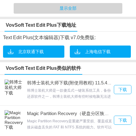
显示全部
VovSoft Text Edit Plus软件特色
VovSoft Text Edit Plus下载地址
1.插入日期和时间。
Text Edit Plus(文本编辑器)下载 v7.0免费版:
2.更改背景颜色和字体属性。
3.查找并替换字符串。
北京联通下载
上海电信下载
4.没有唠叨屏幕，没有广告
5.显示有效行号，列号。
VovSoft Text Edit Plus类似的软件
韩博士装机大师下载(附使用教程) 11.5.47.1530 免费版
下载
韩博士装机大师是一款傻瓜式一键装系统工具，备份
VovSoft Text Edit Plus软件优势
还原软件之一，韩博士装机大师有些时候电脑无法进
入DOS模式，或者DOS模式安装失败，我们可以选择
1.修剪线条(左，右，两者)。
进入PE模式。(hd，”，如果失败则会显示“制作失败
2.更改背景颜色和字体属性。
Magic Partition Recovery（硬盘分区恢复工具） V2.1 官方版下载
G，欢迎来合众软件园下载体验。
下载
3.删除所有行的第一个和最后一个字符。
Magic Partition Recovery是重建严重受损、覆盖或直
接从磁盘丢失的 FAT 和 NTFS 系统的能力。软件可以
4.编辑文本文件，生成快速统计数据
记住您每次设置的恢复内容Magic Partition Recovery