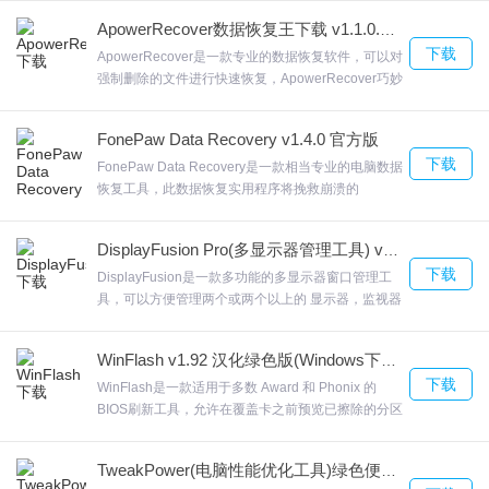
5.将图片导入为文本(ASCII Art)。
具备与 Explorer 类似的用户界面，允许您采用在电脑
ApowerRecover数据恢复王下载 v1.1.0.3 免费版
上浏览文件的常用方式来查看和浏览已删除文件及文
6.打开，编辑，保存，打印纯文本文件。
下载
件夹。Magic Partition Recovery重建磁盘结构，欢迎
ApowerRecover是一款专业的数据恢复软件，可以对
7.小写和大写转换。
来合众软件园下载体验。
强制删除的文件进行快速恢复，ApowerRecover巧妙
8.生成快速文本统计信息。
恢复删除文件，此软件提供三种模式来帮助用户巧妙
的恢复丢失文件。提供近五十中文件格式的资源恢
9.将文本插入行的开头或结尾。
FonePaw Data Recovery v1.4.0 官方版
复，您只需要选择对应的文件，点击扫描功能就可以
10.删除重复的行。
下载
了，欢迎来合众软件园下载体验。
FonePaw Data Recovery是一款相当专业的电脑数据
恢复工具，此数据恢复实用程序将挽救崩溃的
Windows PC中丢失的东西。支持扫描电脑系统中意
外删除的数据，FonePaw Data RecoveryFonePaw
DisplayFusion Pro(多显示器管理工具) v8.1.2.0 中文注册版
Data Recovery可以帮助用户恢复电脑上的数据，欢
VovSoft Text Edit Plus更新日志
下载
迎来合众软件园下载体验。
DisplayFusion是一款多功能的多显示器窗口管理工
具，可以方便管理两个或两个以上的 显示器，监视器
1.改进的UI
衰落，DisplayFusion的Monitor Fading可以让您专注
2.改进了高分辨率屏幕的DPI感知
于手头的任务，通过自动调暗未使用的显示器和应用
WinFlash v1.92 汉化绿色版(Windows下刷BIOS软件)
3.按字符串添加单独的行
程序窗口。DisplayFusion窗口管理，使用
下载
DisplayFusion的窗口管理功能可以轻松地在显示器
WinFlash是一款适用于多数 Award 和 Phonix 的
之间移动窗口。欢迎来合众软件园下载体验。
BIOS刷新工具，允许在覆盖卡之前预览已擦除的分区
用户可以自行找到电脑的BIOS程序，WinFlash不同
于传统的BIOS刷新操作，升级BIOS时只须在菜单中
TweakPower(电脑性能优化工具)绿色便携版下载 v1.072[百度网盘资源]
选择Update BIOSWinFlash，Award BIOS写入