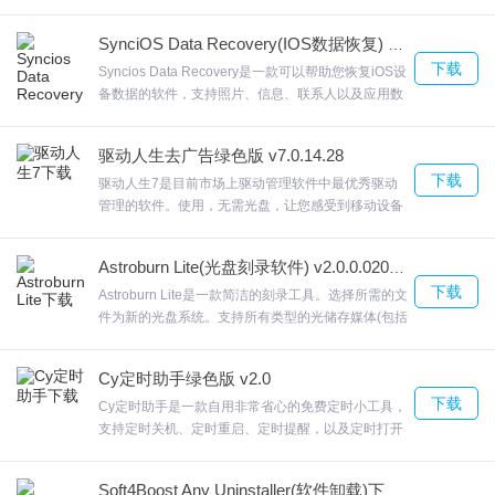
容，PatchFactory如果您需要制作这些类型的补丁，
可以自动为选定的父版本创建差异，欢迎来合众软件
SynciOS Data Recovery(IOS数据恢复) v2.0.6 官方版
园下载体验。
下载
Syncios Data Recovery是一款可以帮助您恢复iOS设
备数据的软件，支持照片、信息、联系人以及应用数
据的恢复操作，同时软件在恢复过程中，Syncios
Data Recovery可以将iPhone连接到软件以后执行恢
驱动人生去广告绿色版 v7.0.14.28
复内容扫描，欢迎来合众软件园下载体验。
下载
驱动人生7是目前市场上驱动管理软件中最优秀驱动
管理的软件。使用，无需光盘，让您感受到移动设备
的乐趣在外设驱动中还有着为用户准备的“网络打印
机”安装向导，倍为贴心。驱动人生7到目前为止，欢
Astroburn Lite(光盘刻录软件) v2.0.0.0204 中文免费版
迎来合众软件园下载体验。
下载
Astroburn Lite是一款简洁的刻录工具。选择所需的文
件为新的光盘系统。支持所有类型的光储存媒体(包括
CD-R/RW， DVD-R/RW， DVD R/RW， Blu-Ray，
BD-R/RE， HD-DVD-R/RW 和 DVD-RAM)，以及各
Cy定时助手绿色版 v2.0
种各样的刻录机。Astroburn Lite将国际标准化组织图
下载
像刻录到光盘将任何文件刻录到光盘通过Astroburn
Cy定时助手是一款自用非常省心的免费定时小工具，
您可以进行刻录和控制操作。它可以和DAEMON
支持定时关机、定时重启、定时提醒，以及定时打开
Tools Lite配合使用。欢迎来合众软件园下载体验。
指定exe程序等功能;软件为用户提供全面的定时功
能，简单几步设置即可完成，非常方便。用户设置好
Soft4Boost Any Uninstaller(软件卸载)下载 8.2.3.267 官方免费版