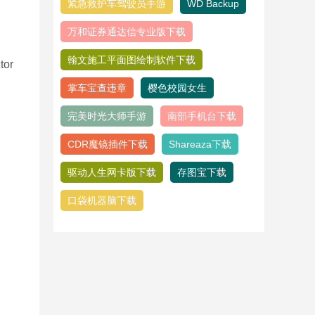
紧急救护车驾驶员手游
WD Backup
万和证券通达信专业版下载
翰文施工平面图绘制软件下载
掌车宝查违章
樱色校园女生
完美时光大师手游
南部手机台下载
CDR魔镜插件下载
Shareaza下载
驱动人生网卡版下载
存图宝下载
口袋机器脑下载