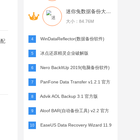
迷你兔数据备份大师 v0.9.0.23 官方版
大小：84.76M
WinDataReflector(数据备份软件)
4
认配
冰点还原精灵企业破解版
5
V8.30.220.4890 附注册码解锁
Nero BackItUp 2019(电脑备份软件)
6
下载 v20.1.1.3中文版
PanFone Data Transfer v1.2.1 官方
7
版
Advik AOL Backup 3.1 官方版
8
Aloof BAR(自动备份工具) v2.2 官方
9
版
EaseUS Data Recovery Wizard 11.9
10