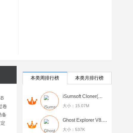
本类周排行榜
本类月排行榜
iSumsoft Cloner(系统分区备份软件) v3.1.1 免费版
B
大小：15.07M
过卷
动备
Ghost Explorer V8.2.0.1623 汉化绿色特别版
与定
大小：537K