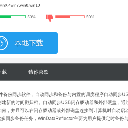
nXP,win7,win8,win10
50%
50%
大小：5.98M
下载
猜你喜欢
件备份同步软件，自动同步和备份与内置的调度程序自动同步US
创建新的时间戳归档。自动同步USB闪存驱动器和外部硬盘，通
如何，并且可以在闪存驱动器或外部磁盘连接到计算机时自动启
创建多同步备份任务，WinDataReflector主要为用户提供定时备份