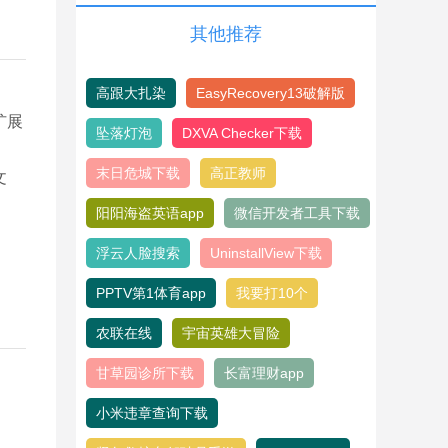
其他推荐
高跟大扎染
EasyRecovery13破解版
扩展
坠落灯泡
DXVA Checker下载
末日危城下载
高正教师
文
阳阳海盗英语app
微信开发者工具下载
浮云人脸搜索
UninstallView下载
PPTV第1体育app
我要打10个
农联在线
宇宙英雄大冒险
甘草园诊所下载
长富理财app
小米违章查询下载