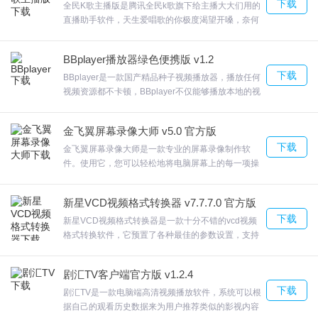
下载
园下载体验。
全民K歌主播版是腾讯全民k歌旗下给主播大大们用的
直播助手软件，天生爱唱歌的你极度渴望开嗓，奈何
五音不全，去KTV跑调的歌声会被朋友“禁麦”，立志
三、等待安装过程。
要练好歌喉，期望再去KTV惊艳一回，让朋友们震惊
BBplayer播放器绿色便携版 v1.2
一把。让你视听并用，欣赏作品又多了一个新乐子!全
下载
民K歌主播版作品保存和发布。欢迎来合众软件园下
BBplayer是一款国产精品种子视频播放器，播放任何
载体验。
视频资源都不卡顿，BBplayer不仅能够播放本地的视
频音频文件，更轻快，依然无广告，专注播放服务，
四、安装完毕，弹出提示，可以去掉不想安装的捆绑，然后点击[立
无论互联网怎样变，对洁净的执着不变。欢迎来合众
金飞翼屏幕录像大师 v5.0 官方版
软件园下载体验。
即体验] ，就可以使用迅雷影音啦。
下载
金飞翼屏幕录像大师是一款专业的屏幕录像制作软
件。使用它，您可以轻松地将电脑屏幕上的每一项操
作都记录下来并录制成视频文件。金飞翼屏幕录像大
师支持全屏功能，可以将这个电脑桌面录制金飞翼屏
新星VCD视频格式转换器 v7.7.7.0 官方版
幕录像大师支持启动程序后自动录像，建议设置全屏
下载
自动录制，欢迎来合众软件园下载体验。
新星VCD视频格式转换器是一款十分不错的vcd视频
格式转换软件，它预置了各种最佳的参数设置，支持
迅雷影音更新日志
将AVI、FLV、MKV、MP，MP，RMVB、MPG、
WMV等几十种流行的视频转换为标准的VCD光盘格
剧汇TV客户端官方版 v1.2.4
1.最高可将宽带提速至100M，播放视频不再卡顿，瞬间缓冲完成
式。新星VCD视频格式转换器软件界面美观，操作简
下载
单，无需额外学习，任何人都可以轻松操作。欢迎来
剧汇TV是一款电脑端高清视频播放软件，系统可以根
2.2修复了一部分电影和动画电影只有一集仍需要选择集数的问题
合众软件园下载体验。
据自己的观看历史数据来为用户推荐类似的影视内容
3.设置面板菜单排版优化