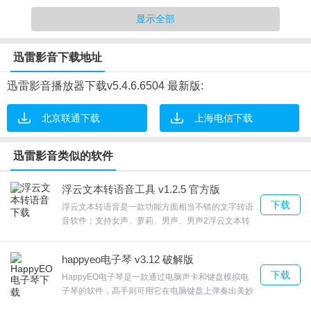
显示全部
迅雷影音下载地址
迅雷影音软件特点
迅雷影音播放器下载v5.4.6.6504 最新版:
1.自动在线下载影片字幕；
2.全新片库 为您而来汇聚全网视频电影迷?美剧迷?明星迷?。 。 。
北京联通下载
上海电信下载
3.直接播放支持BT种子。
4.直接播放Http/Ftp的影音文件，越热门的影片播放越流畅。
迅雷影音类似的软件
5.支持全网点播。
浮云文本转语音工具 v1.2.5 官方版
迅雷影音软件特色
下载
浮云文本转语音是一款功能方面相当不错的文字转语
音软件；支持女声、萝莉、男声、男声2浮云文本转
1.全网视频加第三方搜索，打造最强搜索 超有品味的编辑，精选新
语音断句方面也清晰，对各种相关的功能查看，适用
片好片 十大频道分类，片全，好找，速来 扫一扫，轻松发现身边火
于幼儿课本生成朗读音频，微信公众号朗读MP3文件
happyeo电子琴 v3.12 破解版
生成等各种场景下的文字转音频需求。欢迎来合众软
爆分享 云播/离线空间中的视频无缝同步观看 强势支持小米路由器等
下载
件园下载体验。
HappyEO电子琴是一款通过电脑声卡和键盘模拟电
智能设备 简单好用的手势密码，轻松保护隐私 每日刮刮乐，轻松赢
子琴的软件，高手则可用它在电脑键盘上弹奏出美妙
的乐曲。支持透明度的设定。HappyEO电子琴12种
迅雷会员 微信私密分享，1小时阅后即焚