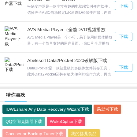
控制器的连接来扩展。欢迎来合众软件园下载体验。
下载
松鼠变声器是一款非常有趣的电脑端实时变声软件，
17.修复若干bug
选择声卡ASIO自动锁定L/R通道ID松鼠变声器，内置
18.电信带宽在30M以下，联通(暂北京)带宽在100M以下，同时宽带
各种VST插件效果器，松鼠变声器可以DIY组合和调
线路支持提速的家庭宽带，不支持企业宽带；
试出各种搞怪的声音如少女音，机器人等等，欢迎来
AVS Media Player（全能DVD视频播放器） V4.3.2.116 官方版
合众软件园下载体验。
19.收藏列表增加订阅内容
下载
AVS Media Player是一个小巧，易于使用的媒体播放
20.快鸟试用条件：非白金会员使用迅雷影音播片库看看视频 ，播放
器，有一个简单友好的用户界面。·窗口和全屏播放，
时卡顿超过10
自定义分辨率AVS Media Player立体声环绕转换；在
场景之间简单的导航；以及多语言支持；具有播放
21.功能优化
Abelssoft Data2Pocket 2020破解版下载 v2.0.11
Flash的功能，欢迎来合众软件园下载体验。
22.新增播放时点击视频，是否暂停播放选项
下载
Data2Pocket是一款轻量级的多媒体文件转存工具，
此外Data2Pocket还拥有极为便利的操作方式，再也
23.(注：以迅雷快鸟官网为准)
不用花几个小时浏览整个系统来浏览图片，剪辑和音
24.右侧树增加播放后推荐的“猜你喜欢”节点
乐。可以快速的将电脑上的视频，Data2Pocket图片
25.小黄条不挤压视频
等文件转移到U盘，欢迎来合众软件园下载体验。
猜你喜欢
26.福建、安徽、湖北、海南、江西、重庆、新疆支持可提速的电信
IUWEshare Any Data Recovery Wizard下载
易驾考下载
光纤和ADSL，其他省份仅支持可提速光纤
27.快鸟使用条件：白金会员及以上免费使用迅雷快鸟加速。
QQ空间克隆器下载
WokeCipher下载
28.右侧树新增“VR视频”与“互动VR视频游戏”节点，丰富在线VR视
Cocosenor Backup Tuner下载
我的婴儿食品
频资源任你播放