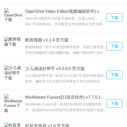
的剧汇TV涵盖了电影、动漫、电视剧、综艺等超多视
4.电信：湖北、上海、吉林、内蒙古、青海、河北、河南、福建、江
频资源，无VIP会员限制，通过该软件能够支持收
OpenShot Video Editor(视频编辑软件) v2.4.3 官方版
藏，欢迎来合众软件园下载体验。
西、安徽、湖南、重庆、浙江、宁夏、四川、海南、山东、西藏、
下载
OpenShot是跨平台的影片编辑器，支援 Linux，
天津、贵州、北京、云南、甘肃、陕西、黑龙江、新疆、辽宁(仅沈
Mac 和 Windows。导出配置文件始终默认为您当前
的项目配置文件，但可以更改为定位不同的配置文
阳、大连及辽阳)、山西(仅太原)，省份陆续增加中，敬请期待。
件。将播放头放在需要关键帧的剪辑上OpenShot6变
5.1更新了右侧树可显示层数，找片子更方便
酷剪视频 v1.1.4 官方版
焦滑块，此滑块将调整时间轴的时间范围。欢迎来合
6.加速条件：
下载
众软件园下载体验。
酷剪视频是一款十分专业的制作软件，特效主题包含
支持对视频进行随机抽帧功能，抽帧个数由用户进行
7.右侧树下载宝节点内视频分类展示，播放更方便
自定义设置支持用户进行视频的分辨率设置酷剪视频
8.联通：北京
软件能够将几个视频进行自动拼接，欢迎来合众软件
少儿诵读好帮手 v5.0.0.0 官方版
9.全面支持普通显示器和VR头盔播放VR视频
园下载体验。
下载
少儿诵读好帮手是一款专为少儿用户打造的诗歌诵读
10.画面比例增加支持21:9
软件，趣味学习方式更可以培养孩子对古诗词的兴
11.播放csf视频格式的时候会自动切换渲染模式
趣，少儿诵读好帮手集声音、动画、图像、文字与一
体自带二十几个鼠标动画， 增强了趣味性，欢迎来合
12.个人中心面板优化
MixMeister Fusion(DJ混音软件) v7.7.0.1 中文版
众软件园下载体验。
13.1.27
下载
MixMeister Fusion是一款强大好用的DJ音频制作软
14.1.21.4053
件，改进的Keycode系统可以更快更轻松地进行谐波
混合。MixMeister Fusion将您的设备的完美副本刻录
15.支持迅雷快鸟加速，一键提升宽带带宽
到CD。Fusion的现场表演能力可以通过与MIDI硬件
16.修复若干bug
松鼠变声器 v1.0 官方版