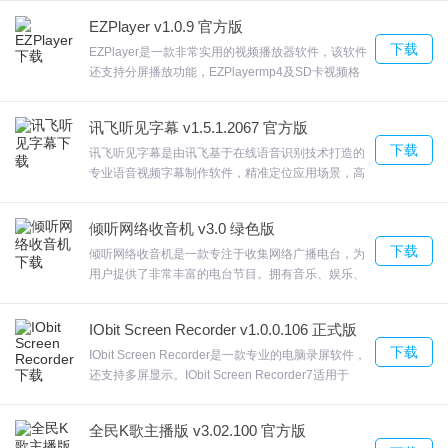
效果!(包括自动双音、自动和弦、双音色混合，甚至
2.全新片库 为您而来汇聚全网视频电影迷?美剧迷?明星迷?。 。 。
EZPlayer v1.0.9 官方版
还有模拟弹拨乐器的音色)。欢迎来合众软件园下载体
3.自动提示影片更新；
下载
验。
EZPlayer是一款非常实用的视频播放器软件，该软件
还支持分屏播放功能，EZPlayermp4及SD卡视频格
4.播放影片时对于播放器显示在屏幕最前端的配置项；
式播放、水印检测、抓拍及剪辑，可选择1/4/9/16分
5.全屏播放暂停优化，暂停时不弹出播控条；, 全屏播放播控条优
屏、录像同步播放、设置进度条刻度等功能。同时还
讯飞听见字幕 v1.5.1.2067 官方版
化，隐藏响应时间缩短；, 字幕默认加载位置优化，调低字幕位置；,
支持剪贴、抓拍、分屏浏览等功能，支持右键播放控
下载
制菜单；欢迎来合众软件园下载体验。
讯飞听见字幕是由讯飞基于在线语音识别技术打造的
清晰度图标优化；, 字幕搜索优化，去掉在线搜索入口；
专业语音视频字幕制作软件，精准定位应用场景，高
6.功能快捷键设置；
效解决用户需求面向媒体工作者，定位于视频节目制
作、vlog自媒体、会议等场景提供自动化语音转文
倾听网络收音机 v3.0 绿色版
迅雷影音安装方法
字、教育培训、视频加字幕等功能。讯飞听见字幕一
下载
键压制带字幕视频，欢迎来合众软件园下载体验。
倾听网络收音机是一款专注于收集网络广播电台，为
用户提供了非常丰富的电台节目。拥有音乐、娱乐、
1.在本站下载最新版的迅雷影音安装包，双击运行。
教育、经济、相声、都市等多种类型的电台。软件体
积小巧不影响电脑的运行速度。当你难受了开心了，
IObit Screen Recorder v1.0.0.106 正式版
倾听网络收音机软件集数千个网络电台为一体，欢迎
下载
来合众软件园下载体验。
IObit Screen Recorder是一款专业的电脑录屏软件，
还支持多屏显示。IObit Screen Recorder7适用于
二、点击一键安装或者选择自定义安装，自己选择安装路径，设置
Windows，专属微软Windows，包括Vista、，81
好后点击[立即安装] 。
和，不用担心不兼容的问题。IObit Screen Recorder
全民K歌主播版 v3.02.100 官方版
录制的屏幕内容可以导出各种格式，欢迎来合众软件