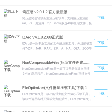
ZIP Self Extractor Maker使用说明
在我的电脑或Windows资源管理器中列出的档案，
IZArc2GO将投下他们的目标应用程序之前，将文件
简压缩 v2.0.1.2 官方最新版
解压缩。IZArc2Go在windows系统下默认情况下，欢
创建新的压缩文件或转换现有的压缩文件
下载
迎来合众软件园下载体验。
简压是简便轻快新主流压缩软件，支持解压主流的
rar、7z、更清爽、zip、iso等多达40种压缩文件，极
首先，我们指定是创建一个全新的ZIP文件，还是将一个现有的ZIP
简的UI界面，极简的操作体验，更轻便、更极速，比
文件转换成一个自解压ZIP可执行文件。
传统压缩软件更快更轻巧。最大程度压缩体积。这对
IZArc V4.1.8.2988正式版
于有这方面需求的用户来说无疑能够大大提升效率。
然后我们按下“下一步”按钮。
下载
简压自身的压缩格式KZ具有超大的压缩比和超快的压
IZArc是一款专业实用的文件解压缩工具，并且能够支
缩解压速度。欢迎来合众软件园下载体验。
持7-ZIP、JAR、RAR、ZIP、A、HA、GZA、ZOO等
如何向自解压ZIP可执行文件添加文件
海量不同的格式，它可以对压缩软件进行加密！IZArc
有了它，你可以使用aes-128位密钥加密，也可以使
NonCompressibleFiles(压缩文件创建工具) v3.02 免费版
用强度更高的192位密钥和256位密钥。欢迎来合众
在下一个屏幕中，如果我们已经指定创建一个全新的zip，我们可以
下载
软件园下载体验。
NonCompressibleFiles是一款可以帮助你建立压缩
添加要包含在该zip中的文件。
文件的应用程序，NonCompressibleFiles(压缩文件
创建工具)，NonCompressibleFiles要根据自己的电
我们可以通过拖放文件或按“添加文件”按钮或“添加文件夹”按钮来导
脑系统选择相应的应用程序。软件操作简单，选择一
FileOptimizer(文件批量压缩工具)下载 13.70 官方版
入整个文件夹。
个文件就可以立即压缩可以选择最大可压缩文件建
下载
立，欢迎来合众软件园下载体验。
FileOptimizer是一款功能强大的文件体积压缩工具，
该软件运用各种开源或免费的插件，FileOptimizer)，
我们也可以按下“导入列表”按钮来导入文本文件中指定的文件列表
以减少分配的大小和减少加载时间。FileOptimizer可
(每行一个文件路径)。
以进一步压缩已经压缩的文件，它的大小减少了。欢