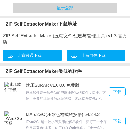
显示全部
ZIP Self Extractor Maker软件特点
ZIP Self Extractor Maker下载地址
1.创建全新的压缩文件或转换现有的压缩文件
ZIP Self Extractor Maker(压缩文件创建与管理工具) v1.3 官方
2.压缩和分发文件，无需轻松分离
版:
3.多语言并被翻译成39种不同的语言
4.用密码保护压缩可执行文件
北京联通下载
上海电信下载
5.自动解压到解压文件夹
ZIP Self Extractor Maker类似的软件
ZIP Self Extractor Maker软件优势
速压SuRAR v1.6.0.0 免费版
1.压缩和分发文件，无需轻松分离
下载
速压软件是一款全新的电脑压缩系列软件，快捷、方
2.解压缩前后运行特定的命令
便、免费的压缩和解压缩利器，速压软件支持ZIP、
3.指定解压缩文件夹或使用临时文件夹
LZH、UUE、ACE、CPIO、BZ，ISO、rar、HFS、
JAR、WIM、SWM、DMG、Z等多种常用压缩格式。
4.用密码保护压缩可执行文件
IZArc2GO(压缩包格式转换器) b4.2.4.2 汉化版
速压软件支持绝大多数的压缩文件，速压软件的压缩
5.请求管理员权限
下载
速度超快，欢迎来合众软件园下载体验。
IZArc2Go是一款小巧实用的解压软件，要打开一个存
档只需双击(或者，你工作在Web样式，点击一次)，