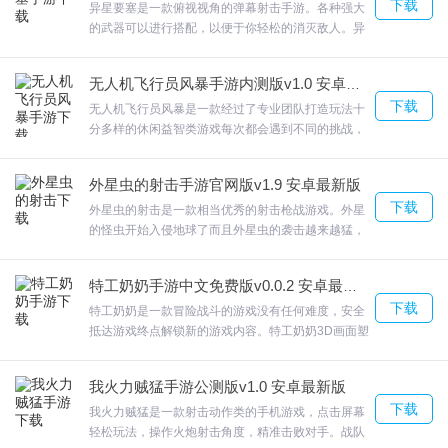
下载
度，并准备好面对它。
异星要塞是一款俯视视角的弹幕射击手游。各种强大
的武器可以进行搭配，以便于你轻松的消灭敌人。异
6.小熊沙盒乱斗玩家们每时每刻的躲避敌人的射击，玩家也可以随机
星要塞随时关注自己血量的使用情况，以便成功的穿
轰炸冒险。
越障碍物。打乱了外星生物即将发动的入侵计划。欢
无人机飞行员风暴手游内测版v1.0 安卓最新版
迎来合众软件园下载体验。
下载
小熊沙盒乱斗更新日志
无人机飞行员风暴是一款经过了专业团队打造玩法十
分多样的休闲益智类游戏每次都会遇到不同的挑战，
在这里你将控制无人机飞行来完成各项任务，无人机
优化了多项游戏用户体验
飞行员风暴化身伟大的消防员，时刻面对无情的火焰
修改部分bug
外星虫的射击手游官网版v1.9 安卓最新版
解救人民的安全。简单通俗易懂的游戏玩法和内容，
降低了游戏的难度
下载
却考验着玩家的技术能力和智慧。这款游戏画面精致
外星虫的射击是一款相当优秀的射击枪战游戏。外星
而逼真，完美还原了无人机飞行的状态，体验感良
的怪虫开始入侵地球了而且外星虫的袭击越来越猛，
好。欢迎来合众软件园下载体验。
步兵必须制定有效的策略来克服这种不平衡，通过战
术使用高程来获得更高的火力。玩家将展开自己的对
特工奶奶手游中文免费版v0.0.2 安卓最新版
抗，外星虫的射击用你自己的力量来对抗所有这些危
下载
机，欢迎来合众软件园下载体验。
特工奶奶是一款冒险战斗的游戏没有任何难度，安全
抵达游戏终点解锁新的游戏内容。特工奶奶3D画面塑
造给你别致的享受和快乐，游戏中也有很多的关卡模
式，随时都可以进行比拼，非常有趣。欢迎来合众软
我火力贼猛手游公测版v1.0 安卓最新版
件园下载体验。
下载
我火力贼猛是一款射击动作类的手机游戏，点击屏幕
轻松玩法，操作火炮射击角度，精准击败对手。战队