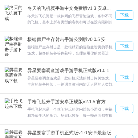
和爆炸的动作游戏中生存下来成为高手！并且每个场
4.只有杀掉所有其他的小熊，玩家才是最后的胜利者。游戏操作简
冬天的飞机翼手游中文免费版v1.3 安卓最新版
景都有不同的任务，欢迎来合众软件园下载体验。
单，喜欢就下载体验吧。
下载
冬天的飞机翼是一款休闲的飞行冒险游戏，各种不同
的飞机，基本上所有类型的客机都可以在没有限制的
情况下解锁并在此游戏中使用；连接这些机场的航线
上的独特航班；冬天的飞机翼让你解锁其他几十个不
极端僵尸生存射击手游公测版v0.0.5 安卓最新版
同皮肤的飞机，欢迎来合众软件园下载体验。
小熊沙盒乱斗游戏测评
下载
极端僵尸生存射击是一款很精彩的冒险益智类的手机
游戏，超多的装备等你获得，合理使用你的武器进一
1.游戏分两种地图，玩家可以跟自己喜欢的人进行游戏；
步加强战力更轻松的获得装备上的提升。极端僵尸生
2.游戏难度还是有的，玩家需要非常快的手速来进行各种各样的关卡
存射击游戏中的场景相对较大。启示之下的危机需要
异星要塞调查游戏手游手机正式版v1.0.1 安卓最新版
挑战。
在这里认真应对，以更好地完成挑战。欢迎来合众软
下载
件园下载体验。
异星要塞调查游戏是一款街机玩法的射击闯关游戏。
3.小熊沙盒乱斗是一款独特的沙盒动作射击类游戏，采用了精致的
丰富的装备掉落，一辆调查澳洲内陆无人区的人类战
3D游戏画面，经典的沙盒生存游戏玩法。在小熊沙盒乱斗游戏中玩
车遭遇了一场风暴，跌落到山谷。异星要塞调查游戏
风暴破坏了隐藏在此的外星人基地的护盾，需要您快
家将会与100人开始同场竞技，只有杀掉所有其他的小熊，才可以获
手枪飞起来手游安卓正规版v2.1.5 官方最新版
速的挑战到底。欢迎来合众软件园下载体验。
得游戏的胜利!
下载
手枪飞起来是一个休闲好玩的休闲益智小游戏，幸福
4.干掉敌人让自己活下来吧。在这里玩家需要扮演一只小熊来进行各
和释放生活的压力。场景比较多，每一帧画面都有很
强的代入感。手枪飞起来游戏中还有很多装备可供你
种的闯关。
使用，让你玩起来更别致，而且不无聊。欢迎来合众
5.游戏里面的关卡都是不一样的。玩家需要快速的适应各种关卡的难
异星要塞手游手机正式版v1.0 安卓最新版
软件园下载体验。