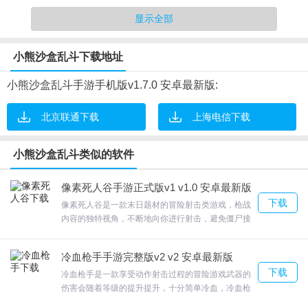
1.别看游戏的外观不怎么样，但是游戏内容还是非常的有趣的；
显示全部
2.丰富的武器道具加入，这里没有限制，用你拿手的武器去歼灭敌
人；
小熊沙盒乱斗下载地址
3.很好的射击体验，让玩家在这里可以体验到最好的射击感觉，很好
的射击体验。
小熊沙盒乱斗手游手机版v1.7.0 安卓最新版:
4.自由度超高的沙盒元素融入，让创造的世界也可以演变成生存竞技
的战场。
北京联通下载
上海电信下载
小熊沙盒乱斗类似的软件
像素死人谷手游正式版v1 v1.0 安卓最新版
下载
像素死人谷是一款末日题材的冒险射击类游戏，枪战
小熊沙盒乱斗游戏特色
内容的独特视角，不断地向你进行射击，避免僵尸接
近到你的生病并让你的幸存者幸存下去。像素死人谷
1.更有超多载具内容，场景的丰富性也都带给了战场更多的可变性因
数以百计的僵尸继续攻击，随时发射的子弹数量也变
冷血枪手手游完整版v2 v2 安卓最新版
得越来越多，被枪战攻击的对手数量也会增加。将所
素；
下载
有的丧尸击杀来恢复城市的正常，快来体验吧。欢迎
冷血枪手是一款享受动作射击过程的冒险游戏武器的
2.游戏分两种地图，超多人和你一起开心玩；
来合众软件园下载体验。
伤害会随着等级的提升提升，十分简单冷血，冷血枪
3.真实丰富的载具加入，玩家在这里可以体验到不一样的游戏体验。
手您将需要冷血才能幸免于难，尝试在带有大量射击