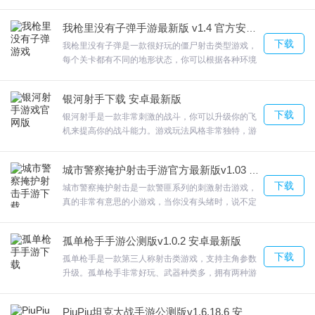
赛随身开启，组建强大的战斗，集结更多的伙伴，一
起为了荣耀而战斗。我火力贼猛你需要在规定的时间
我枪里没有子弹手游最新版 v1.4 官方安卓版
内完成闯关，左右来精准瞄准大炮，在这里守护自己
下载
的领地；欢迎来合众软件园下载体验。
我枪里没有子弹是一款很好玩的僵尸射击类型游戏，
每个关卡都有不同的地形状态，你可以根据各种环境
进行走位，躲开所有敌人的攻击。简单轻松的的操作
体系，模拟虚拟的摇杆和按键设计，更加方便了玩家
银河射手下载 安卓最新版
的操作流畅性。我枪里没有子弹丰富的武器库系统和
下载
强化能力，你可以在商场中解锁购买，强大的武器可
银河射手是一款非常刺激的战斗，你可以升级你的飞
以使你快速消灭僵尸；欢迎来合众软件园下载体验。
机来提高你的战斗能力。游戏玩法风格非常独特，游
戏关卡多样，模式多样，让你挑战。银河射手随着游
戏的进行，你将获得升级你的飞船将它带到满致命能
城市警察掩护射击手游官方最新版v1.03 安卓版
力的权利。欢迎来合众软件园下载体验。
下载
城市警察掩护射击是一款警匪系列的刺激射击游戏，
真的非常有意思的小游戏，当你没有头绪时，说不定
轻轻一移动就能得到一条你没有发现的路线，这时候
真的能发出惊叹，真的非常巧妙城市警察掩护射击玩
孤单枪手手游公测版v1.0.2 安卓最新版
家在游戏中将会作为一名光荣的人民警察在各种枪击
下载
现场作战，与四面八方的歹徒进行战斗，欢迎来合众
孤单枪手是一款第三人称射击类游戏，支持主角参数
软件园下载体验。
升级。孤单枪手非常好玩、武器种类多，拥有两种游
戏模式战役模式和幸存模式，游戏中可操控两个角
色，游戏时间无限，9种不同武器，6种外星怪物，高
PiuPiu坦克大战手游公测版v1.6.18.6 安卓最新版