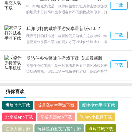
质量的音乐和环境音效 ，但游戏场面很**。欢迎来合
下载
众软件园下载体验。
PiuPiu坦克大战是一款休闲益智的坦克射击游戏游戏
的场景十分的简约也卡通各种不同的挑战等你来，打
败更多的对手无疑会有深深的成就感哦，精彩的战斗
和畅快的坦克对决，热血的挑战让你能玩的更加兴
我弹弓打的贼准手游安卓最新版v1.0.2 官方版
奋；PiuPiu坦克大战任意地图的自由行走给你许多发
下载
挥的空间，你可以利用个人战术策略征服你的对手!，
我弹弓打的贼准是一款冒险闯关游戏在这款游戏中你
欢迎来合众软件园下载体验。
需要充分发挥出顶尖的能力才可以让你快速通关，每
个级别都会提供10个机会，这意味着您需要在10次射
击之内完成销毁任务;各个级别要摧毁的建筑物不同，
反恐任务特警战斗游戏下载 安卓最新版
可以根据这些建筑物的结构对它们进行战略性地销毁;
下载
我弹弓打的贼准游戏中我们可以解锁更多的弹弓皮
反恐任务特警战斗是一款充满着热血元素的枪战射击
肤，给他们装上炫酷的皮肤，让我们的挑战更加充满
类型的游戏。游戏以第一视角进行游戏，反恐任务特
激情。欢迎来合众软件园下载体验。
警战斗真实模拟了一个特种兵遇到的各种威胁。玩家
在游戏中可以拥有多个角色进行选择，不过需要等级
达到才能解锁。 在执行暗杀任务的时候，一定不能被
猜你喜欢
敌人的势力发现自己的身形，否则怎么死的你都不知
道。 只有互相帮助，利用彼此的特点，我们才能在任
烘焙时光下载
成语高材生手游下载
魔性少女手游下载
务中击败敌人。欢迎来合众软件园下载体验。
北京通app下载
掌通家园app下载
Funny小视频下载
征服大师手游
玩具熊的五夜后宫2手游
点购商城下载