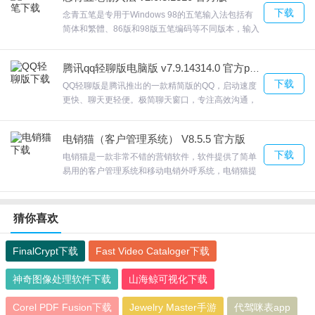
群等运营，提高工作效率金舟多聊破解版支持话术自
下载
定义、排序、删除只需要切换窗口就行了。欢迎来合
念青五笔是专用于Windows 98的五笔输入法包括有
众软件园下载体验。
简体和繁體、86版和98版五笔编码等不同版本，输入
十分智能化，念青五笔如故障在个别64位环境中仍然
存在，可打开念青五笔输入法设置菜单，去除“词语联
腾讯qq轻聊版电脑版 v7.9.14314.0 官方pc版
想”前的勾选即可。欢迎来合众软件园下载体验。
下载
QQ轻聊版是腾讯推出的一款精简版的QQ，启动速度
更快、聊天更轻便。极简聊天窗口，专注高效沟通，
界面更清爽，体验更轻快;同时还支持在线聊天、点对
点断点续传文件、自定义面板、视频电话、网络硬
电销猫（客户管理系统） V8.5.5 官方版
盘、共享文件、QQ邮箱等多种功能，QQ轻聊版轻松
下载
上阵，专注沟通qq轻聊版弹窗广告少了，更轻巧，让
电销猫是一款非常不错的营销软件，软件提供了简单
你专注于沟通。在QQ中去除了弹窗、插件，欢迎来
易用的客户管理系统和移动电销外呼系统，电销猫提
合众软件园下载体验。
供了最方便的客户信息查看功能电销猫并且可以根据
服务内容完善企业的电话销售质量，欢迎来合众软件
园下载体验。
猜你喜欢
FinalCrypt下载
Fast Video Cataloger下载
神奇图像处理软件下载
山海鲸可视化下载
Corel PDF Fusion下载
Jewelry Master手游
代驾咪表app