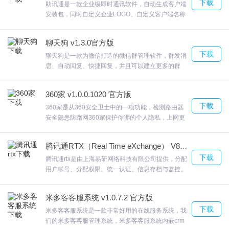
下载
下载体验。
助讯通是一款企业级即时通讯软件，自动生成客户端
安装包，同时自定义企业LOGO、自定义客户端名称
发送文件 / 文件夹、离线文件，助讯通支持离线文件
发送、文件群发、群发文件、文件夹发送！·WinEIM
聊天狗 v1.3.0官方版
支持屏幕截图并发送；助讯通详细的权限设置、贴心
下载
的多种类别的消息传递服务；欢迎来合众软件园下载
聊天狗是一款为微信打造的微信群管理软件，群发消
体验。
息、自动回复、快捷回复，并且可以建立更多的群
组，聊天狗聊天狗提供了丰富的聊天管理方式可以按
照关键词触发软件回复机制，欢迎来合众软件园下载
360家 v1.0.0.1020 官方版
体验。
下载
360家是从360安全卫士中的一项功能，检测路由器
安全隐患防蹭网360家保护你哪的个人隐私，上网更
加安全可以检测多种网络的信息，ASUS手机、平板
电脑、Windows电脑您可以对硬件的信息从新编辑，
腾讯通RTX（Real Time eXchange） V8.3.649.1 官方版
完善设备的信息，欢迎来合众软件园下载体验。
下载
腾讯通rtx是由上海易研网络科技有限公司提供，分配
用户帐号、分配权限、统一认证、信息存档与监控。
每个用户弹出微门户新闻信息。腾讯通rtx企业员工可
以轻松地通过服务器所配置的组织架构查找需要进行
米多客客服系统 v1.0.7.2 官方版
通讯的人员，欢迎来合众软件园下载体验。
下载
米多客客服系统是一款非常好用的在线服务系统，我
们的米多客客服管理系统，米多客客服系统内嵌crm