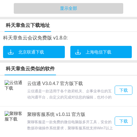
显示全部
科天章鱼云下载地址
科天章鱼云软件特点
科天章鱼云会议免费版 v1.8.0:
1.会中随时接入受邀参会人员
北京联通下载
上海电信下载
2.简洁设计，稳定、流畅面对面视频会议体验
3.日程通知实时发送
科天章鱼云类似的软件
4.远程同屏，终结多方电话会议糟糕体验
云信通 V3.0.4.7 官方版下载
下载
云信通是一款适用于各个政府机关、企事业单位的互
动沟通平台，自定义的完成对信息的编辑，也对小的
科天章鱼云下载安装方法
趣味游戏支持，包括了红包、阅读即可删除等可以完
成对需要的文件进行多重的备份，也支持对网络的连
注：本款软件的安装非常的简单，基本上就是一键式安装，过程如
聚聊客服系统 v1.0.11 官方版
接状态查看云信通单位云通信录;，欢迎来合众软件园
下载
下载体验。
下。
聚聊客服是一款免费的微信电脑版多开工具，安全的
数据存储操作系统要求，聚聊客服系统支持Win7以上
1、从本站下载解压后找到对应的“.exe”安装向导，双击运行。
操作系统，PC端软件，不支持手机、MAC等操作系