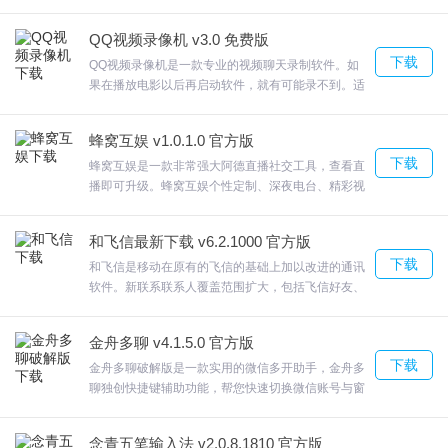
系统，更有高端版本无缝对接企业CRM，重要客户信
息不丢失；主要提供各种PC与移动网页网站的集成
QQ视频录像机 v3.0 免费版
客服功能，欢迎来合众软件园下载体验。
下载
QQ视频录像机是一款专业的视频聊天录制软件。如
果在播放电影以后再启动软件，就有可能录不到。适
用于录制课件、教程、软件使用指南。选择其他音源
QQ视频录像机保存文件后自动播放他可以实现全屏
蜂窝互娱 v1.0.1.0 官方版
录制，欢迎来合众软件园下载体验。
下载
蜂窝互娱是一款非常强大阿德直播社交工具，查看直
播即可升级。蜂窝互娱个性定制、深夜电台、精彩视
频、豪华车队，无限开拓直播新玩法~为签约主播/演
员量身定制主题网综/网剧，欢迎来合众软件园下载体
和飞信最新下载 v6.2.1000 官方版
验。
下载
和飞信是移动在原有的飞信的基础上加以改进的通讯
软件。新联系联系人覆盖范围扩大，包括飞信好友、
手机通讯录、企业通讯录，并支持陌生群成员交换名
片。和飞信同时，“和飞信”还将逐步整合中国移动自
金舟多聊 v4.1.5.0 官方版
有业务和服务，打造中国移动综合服务入口。欢迎来
下载
合众软件园下载体验。
金舟多聊破解版是一款实用的微信多开助手，金舟多
聊独创快捷键辅助功能，帮您快速切换微信账号与窗
口界面，提高沟通效率。多开－让沟通更便捷支持多
个微信同时进行登录，方便用户登录多个微信进行社
念青五笔输入法 v2.0.8.1810 官方版