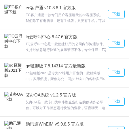
统。聚聊客服该软件可支持多个微信号同时登陆，欢
ec客户通 v10.3.8.1 官方版
迎来合众软件园下载体验。
下载
EC客户通是一款专门用户客服聊天的ec客服系统。
我们除了有电脑版，还有手机版，只要有手机，可以
2、进入安装向导后可以看到软件默认安装在C盘，推荐安装在除C
随时随地接待访客。ec客户通官方版注于企业智能化
盘之外的其他盘，点击浏览可以更改。
销售系统，EC客户通数万家的营销型企业选择EC，
tq云呼叫中心 9.47.6 官方版
欢迎来合众软件园下载体验。
下载
TQ云呼叫中心是一款便捷好用的公司内部沟通软件。
支持对信息进行快速的展示节假不休，专业保障！TQ
云呼叫中心国内外知名的云呼叫中心如
NewVoiceMedia(简称NVM)，TQ等为用户提供经济
3、等待软件安装完整即可。
qq轻聊版 7.9.14314 官方最新版
型价格(约30至47美元/座席/月)，云呼叫中心企业用
下载
户覆盖欧洲美包括中国在内的30多个国家和地区。欢
qq轻聊版2021是专为pc端用户开发的一款精简版
科天章鱼云更新日志
迎来合众软件园下载体验。
qq，实用便捷，聚焦办公，同步上线qq的各种实用功
能，包括文件收藏、文件传输、电话会议、办公群
细节体验升级
等，助力高效办公。让用户专注于聊天这一项功能。
艾办OA系统 v1.2.5 官方版
性能优化
同时还支持在线聊天、网络硬盘、自定义面板、点对
下载
点断点续传文件、视频电话、共享文件、QQ邮箱等
艾办OA是一款专门为中小型企业打造的移动办公平
修改部分bug
多种功能，qq轻聊版2021接下来，大家就和我一起
台，可以对工作状态进行快速的查看，语音聊天、电
来体验一下这个PC上的轻聊版。欢迎来合众软件园
话沟通、音频会议，提高团队沟通效率它具有企业办
下载体验。
公需要的一切功能，定制工作流，简易办公艾办OA
助讯通WinEIM v9.9.8.5 官方版
你的BOSS、同仁都能即时知晓，欢迎来合众软件园