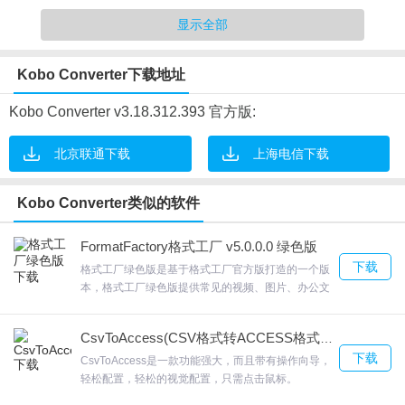
2.转换电子书的方式简单，打开文本到软件立即转换
显示全部
3.日志信息，用户可以查看转换的所有日志信息
4.部分专业的小说查看设备也支持。 Mobi格式的书籍
Kobo Converter下载地址
Kobo Converter软件特点
Kobo Converter v3.18.312.393 官方版:
1.提供了对于批量转换的支持，可以同时执行多个电子书转换任务
北京联通下载
上海电信下载
2.在 Output Folder栏目上调整输出的地址
3.也可以输出到rtf、PDF等电脑上兼容的文本格式
Kobo Converter类似的软件
4.支持删除Adobe Digital Editions中的授权
5.内置升级工具，可以快速升级程序至最新版本
FormatFactory格式工厂 v5.0.0.0 绿色版
下载
6.简单易用的界面，您只需导入电子书文件，设置输出格式即可快速
格式工厂绿色版是基于格式工厂官方版打造的一个版
本，格式工厂绿色版提供常见的视频、图片、办公文
转换
档、音频、光盘媒体文件的格式转换功能，支持几乎
7.有的网站支持的格式为epub，这个也是比较常见的
所有类型多媒体格式到常用的几种格式。格式工厂绿
CsvToAccess(CSV格式转ACCESS格式) v3.0 官方版
色版禁止在线更新新版全新的UI多彩皮肤，类似Win8
8.易于使用，一键式转换器。
下载
扁平风格界面，利器在手，转换不愁！欢迎来合众软
CsvToAccess是一款功能强大，而且带有操作向导，
9.这些格式都可以通过Kobo Converter执行转换
件园下载体验。
轻松配置，轻松的视觉配置，只需点击鼠标。
CsvToAccess文件夹导入，一次从文件夹批量导入。