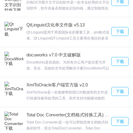
下载
下载体验。
闪电OCR图片文字识别软件是一款专业好用的文字识
别软件，软件具备高智能化识别内核，通过智能简化
软件使用的操作步骤，实现极速识别。图片转
Word，添加图片，选择Word识别格式，识别完成
QtLinguist汉化单文件版 v5.13
后，即可导出为Word文档闪电OCR图片文字识别软
4、选择是否建立软件的桌面图标快捷方式
下载
件提供PDF、票证、图片、手写体等文件快速精准识
Qt Linguist是用于界面国际化的重要工具，qm格式或
别，实现文档快速识别转换，只需几次点击即可搞
者。Qt LinguistQT-Linguist工具主要用在项目的多语
定，欢迎来合众软件园下载体验。
言翻译处理过程中，所有先简单介绍一下整个多语言
处理过程，最后介绍Linguist的用法。ts， 对应中
docuworks v7.0 中文破解版
文，名字可以自己定义，后缀名。欢迎来合众软件园
下载
下载体验。
DocuWorks是容易的。为所有办公用户提供更为开
放、安全、高效的文件处理解决方案DocuWorks可以
5、继续next安装就可以了
编辑输出为PDF的页面方式在转换的时候，可以点击
不同的文件进行转换，例如TXT、JPG等类型的文
XmlToOracle客户端官方版 v2.0
Kobo Converter使用说明
件，欢迎来合众软件园下载体验。
下载
XmlToOracle是一款能够帮助我们对数据库的文件进
行快速转换和处理的工具，软件支持功能驱动能把
如何将Kobo电子书转换为PDF / Kindle / TEXT / HTML格式？
xml数据快速导入到Oracl数据库中，从而实现XML导
入Oracle数据库的功能XmlToOracle具有导入速度
Total Doc Converter(文档格式转换工具) v5.1.0.190 免费版
快、支持命令行操作的特点通过此软件能够快速将
1、下载并安装Kobo Desktop App下载电子书文件
下载
xml文件添加到数据库上使用，欢迎来合众软件园下
Total Doc Converter是一款可以帮助您将文档格式转
载体验。
换的软件，双击TotalDocConverter。Total Doc