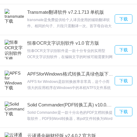
Converter点击OK进入到Total Doc Converter的安装
向导界面可以添加页面计数器，日期，水印在工作中
2、运行Kobo应用程序，登录您的kobo帐户，它将同步您的图书馆
Transmate翻译软件 v7.2.1.713 单机版
难免碰到需要转换文档格式，这款工具可以满足你的
并下载您图书馆中的所有电子书，点击Kobo应用程序中的"图书
下载
转换需求。欢迎来合众软件园下载体验。
transmate是免费提供给个人译员使用的辅助翻译软
馆"标签，电子书标题显示
件。相同的句子、片段只需翻译一次。首字母自动大
写。transmate同时进行多个文件翻译Transmate为提
供了多线程的服务，用户可以根据自己的需要同时进
恒泰OCR文字识别软件 v1.0 官方版
行多个文件翻译，通过“窗体”按钮可以设置打开文件
3、下载并安装Kobo Converter
下载
的排列形式。欢迎来合众软件园下载体验。
恒泰OCR文字识别软件是一款十分专业的实用型
OCR文字识别软件，在编辑文字的时候可能需要到网
络上查找资料这里推荐的恒泰OCR文字识别软件可以
4、运行Kobo Converter，单击kobo按钮将所有电子书标题导入转
立即识别图片内容恒泰OCR文字识别软件恒泰OCR
APFSforWindows格式转换工具绿色版下载 v2.1.47
文字识别软件不提供截图功能，所以你需要自己截图
换器列表
下载
保存，欢迎来合众软件园下载体验。
APFS for Windows是款转换效率非常高，这个小而
强大的应用程序在Windows中的本机NTFS文件系统
和为macOS ， 12(和更新版本)创建的现代APFS文件
您可以通过单击工具栏上的"删除文件"按钮来选择一些文件并从列表
系统之间提供必要的转换。APFS for Windows使用
Solid Commander(PDF转换工具) v10.0.9202 免费版
这款工具可以方便用户在win系统下管理apfs格式的
中删除
下载
硬盘，稍等一会儿就会完成APFS for Windows的安
Solid Commander是一款十分出色的PDF文档转换提
装了，欢迎来合众软件园下载体验。
取软件，PDF到Word转换器，将pdf文件转换为Word
文档以便于编辑。PDF到文本转换器，使用高级文档
5、点击"转换"按钮开始转换，需要一段时间，只需等待所有工作完
重建从PDF中提取流动的文本内容。Solid
云译通金融财经版 v2.4.0.2 官方版