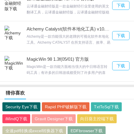
Commander可以从TIFF扫描文字内容，可以输出允
成
下载
许编辑的文件，欢迎来合众软件园下载体验。
云译通金融财经版是一款金融财经行业里使用的英文
翻译工具，云译通金融财经版，云译通金融财经版稳
定客观，专属智能学习引擎，专业术语也能越来越准
6、新文件保存在"输出文件夹"中，您可以将输出文件夹更改为您想
确平均70%，限于口语、旅游场景，无法精准翻译专
Alchemy Catalyst(软件本地化工具) v10.0 SP4 官方版
业内容，欢迎来合众软件园下载体验。
要的
下载
Alchemy是一款功能强大的老牌的可视化软件本地化
工具。Alchemy CATALYST 在所支持语言、效率、易
Kobo Converter更新日志
用性、性能、所支持行业标准以及在线帮助技术等诸
多方面有较大的增强和改进。以下内容概述了您熟悉
修改部分bug
MagicWin 98 1.3f(05/01) 官方版
的早先版本的Alchemy CATALYST的最重要功能改
优化了启动页面
下载
进。Alchemy对于国外软件来说，支持打包功能，
MagicWin是一款功能方面相当强大的中日韩语言转
alchemy catalyst可以将翻译的文字打包，欢迎来合
码工具；有许多的日韩游戏都受到了许多用户的喜
新增了一些实用功能，提升了用户体验
众软件园下载体验。
爱，软件没有多余的复杂操作，只要进行设置成功，
就能完成语言的翻译转换MagicWin可以根据自己的
需求来对转换的语言选择，欢迎来合众软件园下载体
猜你喜欢
验。
Security Eye下载
Rapid PHP破解版下载
TxtToSql下载
iMindQ下载
Gravit Designer下载
向日葵主控端下载
全速pdf转换成excel转换器下载
EDFbrowser下载