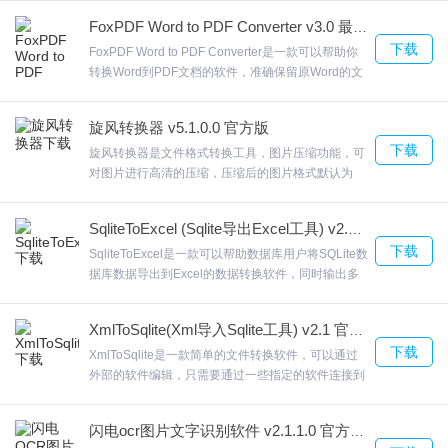
Kobo Converter下载
安装方法
命令行，在命令行执行。它能为用户将CSV格式格式
FoxPDF Word to PDF Converter v3.0 最新版
表单导入到ACCESS数据库文件中，欢迎来合众软件
下载
园下载体验。
FoxPDF Word to PDF Converter是一款可以帮助你
1、双击"koboconvertersetup.exe"进入到安装向导
转换Word到PDF文档的软件，准确保留原Word的文
字、图片、版式；如果你需要转换doc到PDF。
FoxPDF Word to PDF Converter可以在转换之前对
旋风转换器 v5.1.0.0 官方版
输出的页数设置，欢迎来合众软件园下载体验。
下载
旋风转换器是文件格式转换工具，图片压缩功能，可
对图片进行高清的压缩，压缩后的图片格式默认为
JPG，压缩速度快，图片质量清晰支持PDF拆分，
2、点击next出现协议，选择i Accept
PDF合并，PDF压缩，PDF抽取等旋风转换器支持图
SqliteToExcel (Sqlite导出Excel工具) v2.2 官方版
片压缩，图片转换等支持PDF转PPT、PDF拆分合
下载
并、图片压缩等功能，欢迎来合众软件园下载体验。
SqliteToExcel是一款可以帮助数据库用户将SQLite数
据库数据导出到Excel的数据转换软件，同时输出多
个表。SqliteToExcel在特定时间自动执行操作简单方
便，也可以通过命令行的方式加载转换命令
XmlToSqlite(Xml导入Sqlite工具) v2.1 官方版
sqlitetoexcel 使用很简单，有一个向导，欢迎来合众
下载
软件园下载体验。
XmlToSqlite是一款简单的文件转换软件，可以通过
3、继续next选择软件安装目录，默认为"C:Program Files
外部的软件编辑，只需要通过一些指定的软件连接到
(x86)eBook ConverterKobo Converter"
您的数据库，软件使用很简单，您需要连接到
SqliteXmlToSqlite软件提供了一个登录的功能，在启
闪电ocr图片文字识别软件 v2.1.1.0 官方免费版
动的时候提示您输入Sqlite账号，欢迎来合众软件园