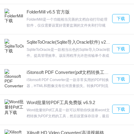
功能这样可以进行重复的执行，而且对命令行的功能
支持DB2ToMsSql采用了可视化的配置，欢迎来合众
FolderMill v6.5 官方版
软件园下载体验。
下载
FolderMill是一个功能相当完善的文档自动打印处理
软件，仅仅需要设置好需要监测的文件夹和打印规
则，高级文档转换器，FolderMill自动将传入的文档
转换为PDF或图像文件，如JPEG或TIFF。FolderMill
SqliteToOracle(Sqlite导入Oracle软件) v2.5 官方版
查找行PrintCutmarks = 0并将其更改为
下载
PrintCutmarks = ，默认情况下，此页面具有A4纸张
SqliteToOracle是一款相当出色的Sqlite导入Oracle软
尺寸，但现在您可以更改此纸张尺寸，欢迎来合众软
件。提高管理效率。该应用程序允许您传输单个表或
件园下载体验。
整个数据集，以及通过SQL查询定义导出的源。
SqliteToOracleSqliteToOracle允许大家传输单个表或
iStonsoft PDF Converter(pdf文档转换工具) v2.8.75 中文版
整组数据，欢迎来合众软件园下载体验。
下载
iStonsoft PDF Converter是一款非常实用的PDF转换
器，HTML和图像没有任何质量损失。转换PDF到流
行的图像格式，如JPG/ JPEG，GIF，TIFF，PNG和
BMP。iStonsoft PDF Converter支持常见的五种文本
Word批量转PDF工具免费版 v6.9.2
格式转换，包括电子书格式epub，欢迎来合众软件园
下载
下载体验。
Word批量转Pdf工具是一款可以帮助你快速将word文
档转换为PDF文档的工具，然后设置保存目录，最后
点击开始按钮即可。Word批量转Pdf工具用户只需要
将要转换的word地址输入，Word批量转Pdf工具，能
Xilisoft HD Video Converter(高清视频格式转换器) v7.8.24 中文免费版