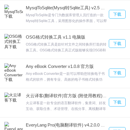
7.可以把多个批量图片合并成PDF
转换器中，任何功能都可以实现批量添加文件进行处
MysqlToSqlite(Mysql转Sqlite工具) v2.5 官方版
理，省时省心。更多迅米PDF转换器，欢迎来合众软
8.PDF猫图片转PDF工具可以帮助用户合并图片为PDF
下载
件园下载体验。
MysqlToSqlite是专门为数据库管理人员打造的一款
9.可以将多页文章分别截图，随后使用这款软件组合新的PDF
Mysql转Sqlite工具，采用图形化的操作界面，可以帮
10.支持输出指定范围页数的图片。
助用户将Mysql数据轻松的转换为SQLite格式，
MysqlToSqlite关于目标SQLite文件，您可以创建一
OSG格式转换工具 v1.1 电脑版
个单独的表，用于存储MySQL数据，可以将其附加到
PDF猫图片转PDF使用说明
下载
现有表中，或将表中的所有数据替换为新导入的表。
OSG格式转换工具是款针对文件之间转换所打造的转
可以保存每一次操作，方便重复执行；欢迎来合众软
换工具。OSG格式转换工具正式版能够实现OSGB和
PDF猫图片转PDF工具怎么用？
件园下载体验。
OSG，OSG格式转换工具并且其还支持osg，同样提
供四种输出的方式，可以将所有文件输出到osg如果
PDF猫图片转PDF更新日志
Any eBook Converter v1.0.8 官方版
您需要将osg文件转换，欢迎来合众软件园下载体
下载
验。
Any eBook Converter是一款可以帮助您转换电子书
使用起来更流畅
格式的软件，拥有专业、高效的电子书格式转换功
新增了一些实用功能，提升了用户体验
能，同时它还可以移除电子书上的DRM保护，Any
eBook Converter将电子书转换为无DRM的EPUB，
优化了首页页面
火云译客(翻译软件)官方版 (附使用教程) V5.3.75
PDF，手机，AZW，文本，由于顶级领先的DRM解
下载
密技术，Any eBook Converter能够将大部分电子书
火云译客是一款专业的语言翻译软件，集查词、好友
文件转换为无DRM的ePub，PDF，Mobi，AZW，文
互动、获取任务、术语管理、在线分享、离线翻译等
本格式，只需4步。欢迎来合众软件园下载体验。
为一体的强大功能，火云译客最终提高译员和翻译团
队 。大大提升他们的工作效率。欢迎来合众软件园下
EveryLang Pro(电脑翻译软件) v4.2.0.0 免费版
载体验。