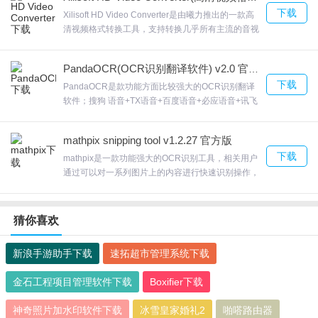
一次性将多个Word文件(*。欢迎来合众软件园下载体
下载
验。
Xilisoft HD Video Converter是由曦力推出的一款高
清视频格式转换工具，支持转换几乎所有主流的音视
频格式如AVI、VOB、MP，WMA、WAV、MP，
H264/AVC、WMV、SWF、3GP、AAC、RM、
PandaOCR(OCR识别翻译软件) v2.0 官方版
DivX、FLV、MPEG、RA、AC，OGG;将视频文件中
下载
的音频文件提取转换为MP，AAC、WAV、AC，
PandaOCR是款功能方面比较强大的OCR识别翻译
M4A、WMA等格式，例如可以从影片中提取您喜爱
软件；搜狗 语音+TX语音+百度语音+必应语音+讯飞
的背景音乐并转换成所需的格式;Xilisoft HD Video
语音PandaOCR搜狗OCR/API+腾讯OCR/API+百度
Converter视频画面截取，欢迎来合众软件园下载体
OCR/API+有道OCR/API+京东OCR，支持翻译引擎
mathpix snipping tool v1.2.27 官方版
验
翻译方面也比较的强大，不过建议使用谷歌翻译，欢
下载
迎来合众软件园下载体验。
mathpix是一款功能强大的OCR识别工具，相关用户
通过可以对一系列图片上的内容进行快速识别操作，
只需几个步骤就可以搞定，mathpix，将LaTeX导入
任何兼容的编辑器，它已经被复制到你的剪贴板了。
欢迎来合众软件园下载体验。
猜你喜欢
新浪手游助手下载
速拓超市管理系统下载
金石工程项目管理软件下载
Boxifier下载
神奇照片加水印软件下载
冰雪皇家婚礼2
啪嗒路由器