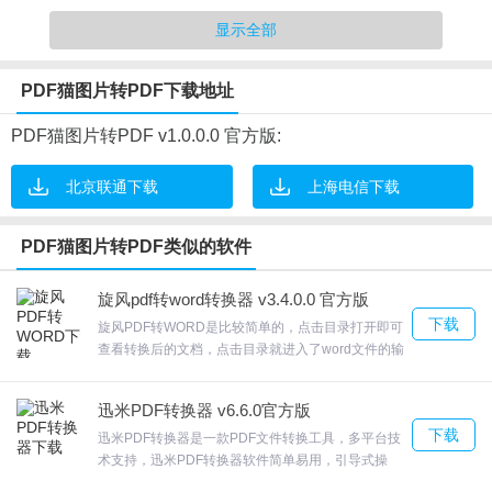
PDF猫图片转PDF软件功能
显示全部
1.支持各种压缩格式及带加密保护的PDF文件的读取
PDF猫图片转PDF下载地址
2.让用户可以手动整合文章页面内容，重新组合文章
3.支持输出结果设置输出分辨率。
PDF猫图片转PDF v1.0.0.0 官方版:
4.按照添加的图片顺序合并PDF，合并的PDF输出地址自己设置
北京联通下载
上海电信下载
5.将多张图片转换以后就可以合并为一份PDF
PDF猫图片转PDF软件特点
PDF猫图片转PDF类似的软件
1.性能稳定，执行效率高
旋风pdf转word转换器 v3.4.0.0 官方版
2.转换以后可以直接打开PDF，可以自动查找电脑上的PDF查看器
下载
旋风PDF转WORD是比较简单的，点击目录打开即可
3.输出方式灵活,实现以页为单位的输出方式，既支持整编文章的同
查看转换后的文档，点击目录就进入了word文件的输
出目录。支持绝大多数的PDF文件转换并保留住原生
时输出，也支持单页、连续多页或不连续多页的读取
PDF的排版。软件注册后即可进行三页转换试用体 。
4.支持输出结果设置输出分辨率。
迅米PDF转换器 v6.6.0官方版
旋风PDF转WORD完成添加文件之后，您还可以选择
下载
5.可以将网上截图保存的文章页面转换为PDF
设置输出的文件格式，比如doc，docx，rtf等，如果
迅米PDF转换器是一款PDF文件转换工具，多平台技
某种格式转换失败的话，您还可以尝试将它们转换为
术支持，迅米PDF转换器软件简单易用，引导式操
6.用户可以直接从WPS打开转换以后的PDF
其他格式。欢迎来合众软件园下载体验。
作，只需要4步，完成pdf的转换处理。在smallpdfer