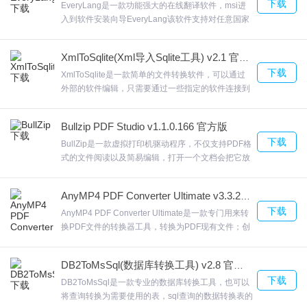
下载
EveryLang是一款功能强大的在线翻译软件，msi进
入到软件安装向导EveryLang该软件支持对任意国家
地区语言进行识别，PRO版本的附加功能支持翻译超
过30种语言、支持拼写检查以及键盘布局切换等各种
XmlToSqlite(Xml导入Sqlite工具) v2.1 官方版
操作。欢迎来合众软件园下载体验。
下载
XmlToSqlite是一款简单的文件转换软件，可以通过
外部的软件编辑，只需要通过一些指定的软件连接到
您的数据库，软件使用很简单，您需要连接到
SqliteXmlToSqlite软件提供了一个登录的功能，在启
Bullzip PDF Studio v1.1.0.166 官方版
动的时候提示您输入Sqlite账号，欢迎来合众软件园
下载
下载体验。
BullZip是一款虚拟打印机驱动程序，不仅支持PDF格
式的文件阅读以及简易编辑，打开一个文档会把它放
在主窗口工具栏下面的选项卡中•图形用户界面。
BullZip•256/128位AES加密标准的128/40位加密。
AnyMP4 PDF Converter Ultimate v3.3.22 免费版
欢迎来合众软件园下载体验。
下载
AnyMP4 PDF Converter Ultimate是一款专门用来转
换PDF文件的转换器工具，转换为PDF现有文件；创
建PDF文件的搜索和索引；AnyMP4 PDF Converter
Ultimate这样你在打不开PDF文件的时候就可以用其
DB2ToMsSql(数据库转换工具) v2.8 官方版
他格式来打开哦！欢迎来合众软件园下载体验。
下载
DB2ToMsSql是一款专业的数据库转换工具，也可以
将查询转换为需要使用的表，sql查询的数据转换表的