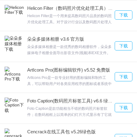
友能对其进行美化,然后来和大家一起分享。
行处理服务系统;PIEOrtho工秳平台模坑、高级影像产
Helicon Filter（数码照片优化处理工具） V5.6.3.2 官方版下载
品模坑、质量评价模坑、匙域网平差模坑、匀色拼接
4.插入图片(可将指定图片或是LOGO快速的插入到指定位置)。
下载
模坑、流秳化生产模坑等。PIEOrtho可以连接到你的
Helicon Filter是一个用来提高数码照片品质的数码照
设备获取数据，可以添加影像到软件分析，欢迎来合
片优化处理工具。对于设计行业以及数码图片处理人
PhotoHandle更新日志
众软件园下载体验。
员来说，Helicon Filter也可以选择不同调参的组合工
具一起优化图片的显示效果exe启动程序即为注册
修复线上已知bug
朵朵多媒体相册 v3.6 官方版
版！欢迎来合众软件园下载体验。
首页频道图标视觉升级了
下载
朵朵多媒体相册是一款优秀的数码相册软件，朵朵多
媒体电子相册全面导出影音文件(视频)和EXE文件。
流畅度、易用性优化
提供上百种文字相框选择；朵朵多媒体相册还可以播
放各种影音文件、DVD、蓝光文件。欢迎来合众软件
ArtIcons Pro(图标编辑软件) v5.52 免费版
园下载体验。
下载
ArtIcons Pro是一款专业好用的图标编辑和制作工
具，可以帮助用户对各类应用程序的图标或者系统中
的图标进行管理操作，今天小编就为大家带来了破解
版。ArtIcons Pro然后将在下文中中的注册信息输入
Foto Caption(数码照片标签工具) v6.6 绿色版
进去，点击“OK”即可破解成功，以后就可以尽情使用
下载
articons pro 破解版了。欢迎来合众软件园下载体
Foto Caption是款功能相当不错的数码照片标签软
验。
件；在数码相框上以简单的幻灯片方式显示有了它就
可以让您的照片更加的与众不同。让自己将照片的意
义进行忘记，Foto Caption也支持对范围进行快速的
Cencrack在线工具包 v5.26绿色版
操作，欢迎来合众软件园下载体验。