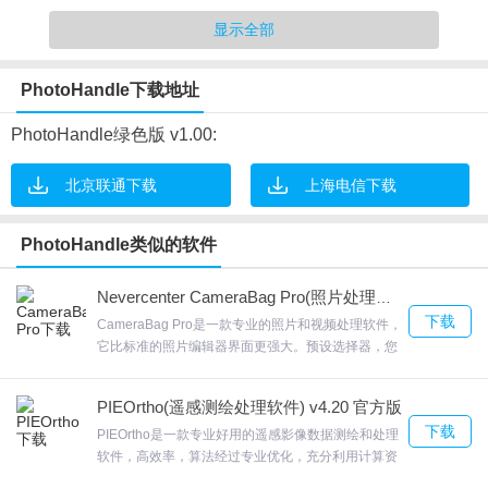
4.自由的修改各处理效果的先后顺序。
显示全部
PhotoHandle软件优势
PhotoHandle下载地址
1.对于要软件还有两个特色:
2.特效处理(灰白、黑白、底片、灰白底片和浮雕等特效处理)。
PhotoHandle绿色版 v1.00:
3.插入文字(插字的文件，可按文件名，按指定的文本和其它从多的
北京联通下载
上海电信下载
样式来怎么插入的图片)。
4.快速对文件重命名
PhotoHandle类似的软件
5.对文件重命名，这也是一个很动态的功能。
PhotoHandle软件特点
Nevercenter CameraBag Pro(照片处理软件) v3.1.100 免费版
下载
CameraBag Pro是一款专业的照片和视频处理软件，
1.对于要软件还有两个特色:
它比标准的照片编辑器界面更强大。预设选择器，您
可以使用键盘快捷键F键或界面中的按钮立即拉开全
2.本软件还带有网页生成功能，可快速的做成相册或是产品列表，也
屏滤镜预设选择器，或者只需按下键盘上的上下键即
可自定义网页模版。
PIEOrtho(遥感测绘处理软件) v4.20 官方版
可轻松浏览预设。CameraBag Pro主要适用于专业的
下载
3.这个对于有一定网页设计基础的人来说很容易用,也可以做出很好
摄影师使用，欢迎来合众软件园下载体验。
PIEOrtho是一款专业好用的遥感影像数据测绘和处理
软件，高效率，算法经过专业优化，充分利用计算资
的效果。 目前本软件只带了一个网页模板,希望有一定网页基础的朋
源，既有灵活高效的桌面端处理软件，也有集群式并