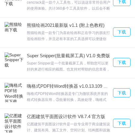
下载
cencrack是一款个人工具包，可以说这非常符合用户
的使用体验。共计360多个工具及软件， 以后会不断
增加!软件比较的小巧让用户捕捉重要信息更加方便，
cencrack点击“截图识别”可识别截图内容，欢迎来合
熊猫绘画2021最新版 v1.1 (附上色教程)
众软件园下载体验。
下载
熊猫绘画是一款专门为喜欢绘画和正在学习的朋友打
造绘画软件，并且还有丰富的工具选择可以便捷创
造，画布图像随时可调，轻松改构图熊猫绘画快速图
形工具(矩形、直线、圆形、柳叶笔)导入图片编辑或
Super Snipper(批量截屏工具) V1.0 免费版
参考，避免切换界面连贯创作不中断，欢迎来合众软
下载
件园下载体验。
Super Snipper是一个批量截屏工具，帮助您可以更
好的来进行相应的截图。也支持对帮助的信息查看，
包括关于的信息Super Snipper而且新的截屏任务，
快捷的完成相关的截屏操作也对截屏的结果进行预览
嗨格式PDF转Word转换器 v1.0.13.109 最新版
的支持，欢迎来合众软件园下载体验。
下载
嗨格式PDF转Word转换器是专门为微软系统开发的
格式转换器应用，③批量转换，高效处理，嗨格式
PDF转换器轻松拖拽即可实现批量转换，且支持图文
混排和表格。华军软件园文件转换频道，嗨格式PDF
亿图建筑平面图设计软件 V8.7.4 官方版
转Word转换器③批量转换，高效处理，欢迎来合众
下载
软件园下载体验。
亿图建筑平面图设计软件是一款专业用于商业建筑设
计、建筑布局、施工文件、空间计划、结构图和设施