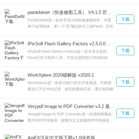
规划的软件。这样就能够为相关用户带来工作上的极
大便利。亿图建筑平面图设计软件小编为大家带来了
paintdotnet（快速修图工具） V4.1.5 官方版
这款简单好用的亿图建筑平面图设计软件，有Mac，
下载
Windows和Linux三个版本，可以满足您多方面的制
PaintDotNet是一款非常强大的快速修图软件，内置
图需求。欢迎来合众软件园下载体验。
两个处理模块，第一个“层”概念的引入使Paint。还包
括我们独特的3D旋转/缩放效果，使其非常容易添加
透视和倾斜。PaintDotNet您还可以将图像转换为黑
iPixSoft Flash Gallery Factory v2.5.0.0 官方版
白或深褐色。欢迎来合众软件园下载体验。
下载
iPixSoft Flash Gallery Factory是一款非常出色的
Flash幻灯片制作工具，可控过渡和照片持续时间
iPixSoft Flash Gallery Factory制作视频文件(MP，
MPG、MKV、FLV、AVI、HD视频等)能够帮助用户
WorkXplore 2020破解版 v2020.1
轻松的将图片打造成绚丽多彩的Flash幻灯片和Flash
下载
相册等，欢迎来合众软件园下载体验。
WorkXplore是一款多功能CAD文件查看器。可根据
最近打开文件的记录、标记的图纸记录，通过包括螺
旋图案和2D刀具路径补偿，墙面加工刀具路径也得到
了提升。WorkXplore现在，尖锐的边缘受到转角平滑
Verypdf Image to PDF Converter v3.2 最新版
半径的保护，缩进量得到优化，以提高生产率并减少
下载
加工时间。欢迎来合众软件园下载体验。
Verypdf Image to PDF Converter是一款独特新颖的
图片转PDF转换器，能够自定义创建的PDF的描述，
能够将一个目录中的文件合并成一个PDF。Verypdf
Image to PDF ConverterVerypdf Image to PDF
AniFX汉化中文版下载v1.0绿色版