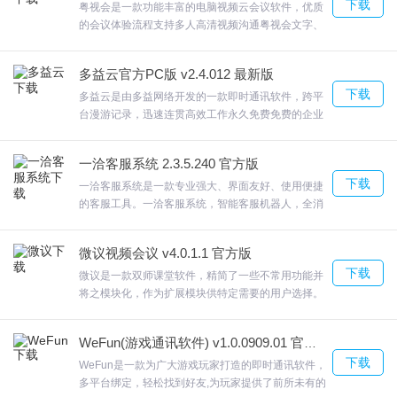
下载
粤视会是一款功能丰富的电脑视频云会议软件，优质
的会议体验流程支持多人高清视频沟通粤视会文字、
语音、视频多种沟通功能融合一体，让互动交流丰富
多彩支持与PC端、会议室、移动端、监控中心及无
多益云官方PC版 v2.4.012 最新版
人机视讯无缝对接，摆脱固定会议室限制还支持屏幕
下载
共享，欢迎来合众软件园下载体验。
多益云是由多益网络开发的一款即时通讯软件，跨平
台漫游记录，迅速连贯高效工作永久免费免费的企业
级通讯管理服务多益云益信网盘，免费便捷的云存储
空间只要登陆一个帐号就能实现数据同步，减少工作
一洽客服系统 2.3.5.240 官方版
上的失误。欢迎来合众软件园下载体验。
下载
一洽客服系统是一款专业强大、界面友好、使用便捷
的客服工具。一洽客服系统，智能客服机器人，全消
息完整记录一洽客服系统同一个客户，客服在线时的
沟通记录、客服离线时的留言记录、客服主动沟通的
微议视频会议 v4.0.1.1 官方版
推送记录40+项条件预设，欢迎来合众软件园下载体
下载
验。
微议是一款双师课堂软件，精简了一些不常用功能并
将之模块化，作为扩展模块供特定需要的用户选择。
提高参会速度和会议的及时出勤率。微议微议的视频
会议功能非常强大支持电脑、PAD互动，欢迎来合众
WeFun(游戏通讯软件) v1.0.0909.01 官方版
软件园下载体验。
下载
WeFun是一款为广大游戏玩家打造的即时通讯软件，
多平台绑定，轻松找到好友,为玩家提供了前所未有的