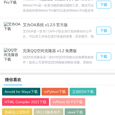
群等运营，提高工作效率金舟多聊破解版支持话术自
下载
定义、排序、删除只需要切换窗口就行了。欢迎来合
Wetool Pro是一款多功能的微信辅助工具，微信可以
众软件园下载体验。
发送的内容Wetool Pro都可以发送Wetool Pro提供专
业的微信辅助功能，所有功能针对微信开发提供自动
回复，让机器人帮助你回复不重要的客服消息Wetool
艾办OA系统 v1.2.5 官方版
Pro群体一键发送，支持定时群发和群发公告，文
下载
本、表情、名片、视频、图片、链接、文档任意组
艾办OA是一款专门为中小型企业打造的移动办公平
合，类型更丰富，内容更饱满。欢迎来合众软件园下
台，可以对工作状态进行快速的查看，语音聊天、电
载体验。
话沟通、音频会议，提高团队沟通效率它具有企业办
公需要的一切功能，定制工作流，简易办公艾办OA
完美QQ空间克隆器 v1.2 免费版
你的BOSS、同仁都能即时知晓，欢迎来合众软件园
下载
下载体验。
QQ空间克隆器是一款针对QQ空间推出的免费装扮软
件！提供上万漂亮QQ空间模板供网友克隆。登陆你
的QQgt；QQ空间克隆器第一步登陆您的QQ空间第二
步填写准备克隆的QQ空间号第三步开始克隆QQ空间
第四步打开你的空间看看吧，欢迎来合众软件园下载
猜你喜欢
体验。
Arnold for Maya下载
mPython下载
立创EDA下载
HTML Compiler 2021下载
inPhoto ID PS下载
美丽说上货助手
95113服务助手
sleek下载