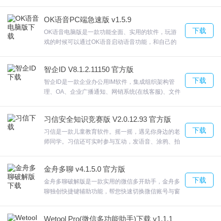
游戏交友方式，在WeFun，一个群聊可同时多开语音
游戏玩家可以轻松遇见同样喜好的游戏玩家，并一起
OK语音PC端急速版 v1.5.9
开黑,您可以免费下载。
下载
OK语音电脑版是一款功能全面、实用的软件，玩游
戏的时候可以通过OK语音启动语音功能，和自己的
队友一起语音OK语音电脑版多人语聊，在线互动，
娱乐交友，礼物不停，现场互动。让你发现更真实，
智企ID V8.1.2.11150 官方版
欢迎来合众软件园下载体验。
下载
智企ID是一款企业办公用IM软件，集成组织架构管
理、OA、企业广播通知、网销系统(在线客服)、文件
传送、智能多终端互动、视频会议、办公提醒、即时
通讯、CRM等功能，智企ID备忘提醒用ID设置工作备
习信安全知识竞赛版 V2.0.12.93 官方版
忘提醒，防止重要事件被遗漏，轻松管理，高效及
下载
时。都可以通过任何设备、 任何网络，欢迎来合众软
习信是一款儿童教育软件。摇一摇，遇见你身边的老
件园下载体验。
师同学。习信还可实时参与互动，发语音、涂鸦、拍
照各种方式。作业快传、拍拍答疑改变传统的教与
学，为移动互联网教育带来更方便的使用场景，让老
金舟多聊 v4.1.5.0 官方版
师、检查作业、学生、解决难题、班级、家长轻松从
下载
课堂学习到完成作业、成绩统计。欢迎来合众软件园
金舟多聊破解版是一款实用的微信多开助手，金舟多
下载体验。
聊独创快捷键辅助功能，帮您快速切换微信账号与窗
口界面，提高沟通效率。多开－让沟通更便捷支持多
个微信同时进行登录，方便用户登录多个微信进行社
Wetool Pro(微信多功能助手)下载 v1.1.1官方版