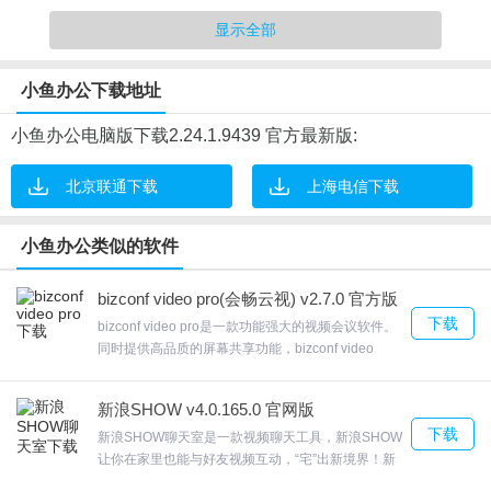
1.功能强大：为企业协作而生
显示全部
2.管理小鱼端各种设置
3.简单易用：'老板'也会用
小鱼办公下载地址
4.硬件创新：一体化设计
小鱼办公电脑版下载2.24.1.9439 官方最新版:
北京联通下载
上海电信下载
小鱼办公软件特色
1.极简部署快捷开会无需IT保障
小鱼办公类似的软件
2.进入云会议室，开始多方视频会议
3.安全保障：银行级加密
bizconf video pro(会畅云视) v2.7.0 官方版
下载
4.发送邀请入会链接
bizconf video pro是一款功能强大的视频会议软件。
同时提供高品质的屏幕共享功能，bizconf video
5.体验极佳：面对面的真实感
probizconf video pro功能丰富，可以在软件查看自己
的会议列表可以在软件创建新的会议，登录软件就可
小鱼办公软件优势
新浪SHOW v4.0.165.0 官网版
以创建会议支持关闭麦克风，如果不需要发言就可以
下载
选择进入会议室的时候关闭麦克风，欢迎来合众软件
新浪SHOW聊天室是一款视频聊天工具，新浪SHOW
1.支持对接会议室音频系统
园下载体验。
让你在家里也能与好友视频互动，“宅”出新境界！新
浪SHOW聊天室专家在线指导，分析个股，让你足不
2.发送邀请入会链接, 连接小鱼，进行观看或呼叫, 管理小鱼端各种