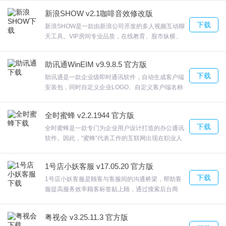
出户，股票、基金、期货尽在掌握。在这里，您可以
设置, 添加多台小鱼，实现瞬间分身多地, 进入云会议室，开始多方
新浪SHOW v2.1咖啡音效修改版
引吭高歌，翩翩起舞，畅谈心扉，寻觅同龄知己、同
视频会议, 远程遥控小鱼旋转，360度无死角, 共享中心，实现照片和
下载
城知音，也可以欣赏精彩的音视频互动节目。欢迎来
新浪SHOW是一款由新浪公司开发的多人视频互动聊
合众软件园下载体验。
天工具。VIP房间专业品质，在线教育、股市纵横、
录制视频的分享, 小鱼电话，直接输入小鱼号或云会议室号即可视频
艺术天地、学习心得，更专业的业界信息通过新浪
呼叫
SHOW视频互动平台传播开来，给您的生活增添品
助讯通WinEIM v9.9.8.5 官方版
3.远程遥控小鱼旋转，360度无死角
质。这里汇聚有国内外才艺直播这里有喜欢的美女，
下载
新浪SHOW软件还可对屏幕窗口进行转播或录制。欢
助讯通是一款企业级即时通讯软件，自动生成客户端
4.体验极佳：面对面的真实感
迎来合众软件园下载体验。
安装包，同时自定义企业LOGO、自定义客户端名称
发送文件 / 文件夹、离线文件，助讯通支持离线文件
小鱼办公更新日志
发送、文件群发、群发文件、文件夹发送！·WinEIM
全时蜜蜂 v2.2.1944 官方版
支持屏幕截图并发送；助讯通详细的权限设置、贴心
1.性能优化
下载
的多种类别的消息传递服务；欢迎来合众软件园下载
全时蜜蜂是一款专门为企业用户设计打造的办公通讯
体验。
软件。因此，“蜜蜂”代表工作的互联网出现在职业人
2.调整ui设计,优化视觉体验
士的视野中，它生在互联网最疯狂的时代，可谓“生逢
3.修复了一些严重bug
其时”。激发知识共享和流程协作。全时蜜蜂支持讨论
1号店小妖客服 v17.05.20 官方版
组功能，欢迎来合众软件园下载体验。
下载
1号店小妖客服是顾客与客服间的沟通桥梁，帮助客
服提高服务效率顾客标签贴上顾，通过搜索后台商
品，快速推荐给顾客，提高转化。1号店小妖客服否
则就会默认这个组里的所有客服都没有进行客服授
粤视会 v3.25.11.3 官方版
权，导致无法登录。欢迎来合众软件园下载体验。