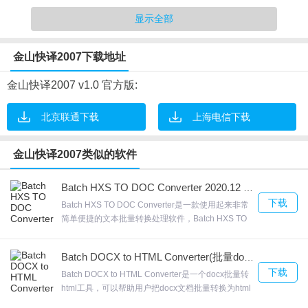
1.英文简历/文章的写作和翻译易如反掌
显示全部
2.多达80个专业词库，专业翻译更准确，对专业辞书进行了增补修
订，实现了针对医学、法律、财经、工商管理、商业等80个专业的
金山快译2007下载地址
英汉、汉英翻译特别优化。中英、英中、日中专业翻译更准确。
3.采用已有17 年历史、历经 10 次升级的全新AI人工智能翻译引
金山快译2007 v1.0 官方版:
擎，支持更多的档案格式，包括PDF、TXT、Word、Outlook、
Excel、HTML网页、RTF和RC格式文件。直接翻译整篇文章，搭配
北京联通下载
上海电信下载
多视窗整合式翻译平台，是英文/日文网页、Office文件翻译的首选
软件。新增中文姓名自动判断功能。 字库文法全面更新，翻译更智
金山快译2007类似的软件
能、质量更高。
Batch HXS TO DOC Converter 2020.12 官方版
4.网页翻译快速、简单、准确
下载
Batch HXS TO DOC Converter是一款使用起来非常
简单便捷的文本批量转换处理软件，Batch HXS TO
DOC Converter官方版拥有高速多线程转换引擎，
Batch HXS TO DOC Converter随时停止或暂定并继
Batch DOCX to HTML Converter(批量docx转换HTML工具)下载 v2020.12.1118.1861官方版
续，支持高效的多线程转换引擎，欢迎来合众软件园
下载
下载体验。
Batch DOCX to HTML Converter是一个docx批量转
html工具，可以帮助用户把docx文档批量转换为html
金山快译2007软件功能
格式，支持GUI和命令行两种操作方式，普通用户和