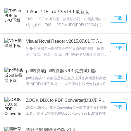
字、图片、版式；如果你需要转换doc到PDF。
FoxPDF Word to PDF Converter可以在转换之前对
你可以把需要翻译的原内容输入窗口左边，然后点击窗口菜单中的
TriSun PDF to JPG v14.1 最新版
输出的页数设置，欢迎来合众软件园下载体验。
相关选项卡，可以进行汉、英、日等文字的相互转换翻译，在窗口
下载
TriSun PDF to JPG是一款体积小巧，功能实用的pdf
右边显示翻译结果)。
转jpg软件。TriSun PDF to JPG(PDF转JPG软件)，
快速、准确、小巧友好的用户界面TriSun PDF to
JPG设置输出的分辨率和颜色TriSun PDF to JPG最
金山快译2007更新日志
Visual Novel Reader v2015.07.01 官方最新版
新版用于将PDF文件成批转换为JPG、BMP、GIF、
下载
PNG、TIF、PCX和TGA图像。欢迎来合众软件园下
VNR翻译器是一款非常不错的日语翻译神器，像腾
优化了首页页面
载体验。
讯、谷歌、有道、金山。VNR翻译器功能十分强大，
使用起来更流畅
这样一来用户就能够明白游戏的具体操作方式以及理
新增了一些实用功能，提升了用户体验
解游戏剧情，VNR翻译器cr1， com/soft/362，
pdf转换成ppt转换器 v6.4 免费试用版
html，欢迎来合众软件园下载体验。
下载
pdf转换成ppt转换器是真正意义上具备高质量和高效
率的PDF转换工具之一。试用版软件仅允许转换pdf
文档的前三页，购买后即可转换全部内容。pdf转换
成ppt转换器图像和超链接和原始布局。不依赖于
ZOOK DBX to PDF Converter(DBX到PDF转换器) v3.0 官方版
Adobe Acrobat，Acrobat Reader 软件。欢迎来合众
下载
软件园下载体验。
ZOOK DBX to PDF Converter是一款专业的文件转换
工具。它可以轻松地将Outlook Express DBX文件转
换为PDF文件，而不会丢失数据完整性。ZOOK DBX
to PDF Converter不需要额外安装，该工具不需要安
四叶草轻翻译绿色版 v1.4