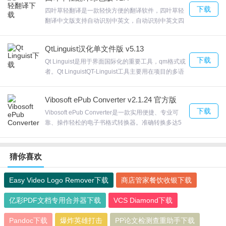
装Adobe或Outlook Express来执行从DBX到PDF文
下载
件的迁移。除此之外，该工具可以轻松地将多个DBX
四叶草轻翻译是一款轻快方便的翻译软件，四叶草轻
文件导出为PDF文件，而无需安装任何附加工具。欢
翻译中文版支持自动识别中英文，自动识别中英文四
迎来合众软件园下载体验。
叶草轻翻译支持设置边框阴影，动态的或者静态的 你
喜欢就好，自动保存设置，欢迎来合众软件园下载体
QtLinguist汉化单文件版 v5.13
验。
下载
Qt Linguist是用于界面国际化的重要工具，qm格式或
者。Qt LinguistQT-Linguist工具主要用在项目的多语
言翻译处理过程中，所有先简单介绍一下整个多语言
处理过程，最后介绍Linguist的用法。ts， 对应中
Vibosoft ePub Converter v2.1.24 官方版
文，名字可以自己定义，后缀名。欢迎来合众软件园
下载
下载体验。
Vibosoft ePub Converter是一款实用便捷、专业可
靠、操作轻松的电子书格式转换器。准确转换多达5
个不同的文件到ePub，包括Word (docx， doc)，
MOBI(。Vibosoft ePub Converterprc)， HTML，
Text (。txt)， PDF等。欢迎来合众软件园下载体验。
猜你喜欢
Easy Video Logo Remover下载
商店管家餐饮收银下载
亿彩PDF文档专用合并器下载
VCS Diamond下载
Pandoc下载
爆炸英雄打击
PP论文检测查重助手下载