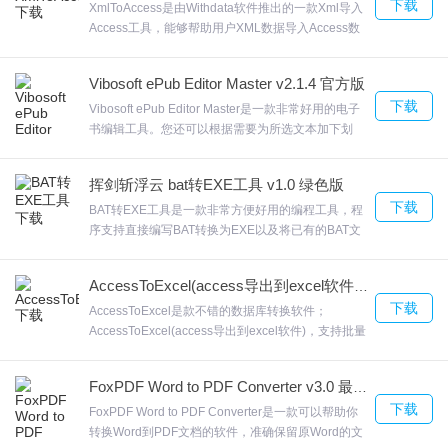
下载
XmlToAccess是由Withdata软件推出的一款Xml导入
是您翻译英文/日文网页、Office文件的第一选择。字库文法全面扩
Access工具，能够帮助用户XML数据导入Access数
充，字库字数增加30%，翻译品质提升20%。
据库，并且支持向导和命令行两种操作模式，向导模
式更为简单易懂，命令行模式更为高效。可以保存配
3.全新AI翻译引擎，字库全面更新
Vibosoft ePub Editor Master v2.1.4 官方版
置并重复运行，命令行，计划任务。XmlToAccess让
4.快速，，打开网页，点击 “译”按钮，2秒钟即可完成翻译，网页版
下载
您无需担心忘记密码从而产生一系列的麻烦，让具有
Vibosoft ePub Editor Master是一款非常好用的电子
特定访问许可权的其他管理用户执行这些任务。欢迎
式不变，用户可根据翻译过来的内容直接点击所需内容。,简单，，
书编辑工具。您还可以根据需要为所选文本加下划
来合众软件园下载体验。
线，斜体或标记。点击next出现软件的许可协议，选
使用翻译插件功能可以在浏览器上内嵌插件，无需启动程序，只需
择i agree继续安装Vibosoft ePub Editor Master点击
挥剑斩浮云 bat转EXE工具 v1.0 绿色版
点选IE工具栏上相应按钮就能完成各种翻译功能。,准确，，用户还
install就会开始软件的安装了，欢迎来合众软件园下
下载
载体验。
BAT转EXE工具是一款非常方便好用的编程工具，程
可启用“高质量全文翻译”，将网页内容拷贝粘贴，即可实现高质量的
序支持直接编写BAT转换为EXE以及将已有的BAT文
翻译。
件转成EXE。BAT转EXE工具创建有用有安装包，有
助于自动执行重复性任务。公司名称属性。可以方便
AccessToExcel(access导出到excel软件) v3.4 官方版
金山快译2007使用说明
的将bat文件转换成exe文件 ，欢迎来合众软件园下载
下载
体验。
AccessToExcel是款不错的数据库转换软件；
AccessToExcel(access导出到excel软件)，支持批量
启动金山快译后，会在桌面上方出现一个浮动功能选项框(该功能框
导出，一次批量导出表数据。保存/加载会话，保存/
会自动伸缩隐藏)，其中的“译”能够自动翻译当前打开窗口中的文
加载会话，可以重复执行任务。将访问的数据导出到
FoxPDF Word to PDF Converter v3.0 最新版
字；“A”是取消对当前窗口的翻译操作；“汉”就是对当前窗口进行汉
Excel文件上对批量导出的功能支持，这样就可以大
下载
量的完成数据的导出AccessToExcel并且可以显示表
FoxPDF Word to PDF Converter是一款可以帮助你
化；“永”应该是对某一程序的永久汉化(这一功能的具体作用也不太
表单的导出信息，欢迎来合众软件园下载体验。
转换Word到PDF文档的软件，准确保留原Word的文
清楚)；“全”就是高质量的全文翻译(选择此项后，会弹出一个窗口，