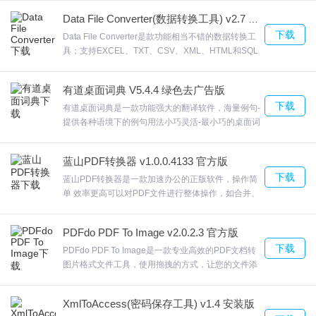
高级用户都可以使用，并且采用了高效的多线程转换
1.在word中内嵌工具栏，可快速将文章进行中英/英中翻译。“全文
Data File Converter(数据转换工具) v2.7 官方版
引擎，满足您的大批量docx转html需求。支持批量操
翻译器”采用全新多语言翻译引擎，用户只需在 “全文翻译器”中打开
下载
作，Batch DOCX to HTML Converter用支持强大搜
Data File Converter是款功能相当不错的数据转换工
索功能的GUI将DOCX批量转换成HTML。一个HTML
具；支持EXCEL、TXT、CSV、XML、HTML和SQL
相关文件或粘贴文章内容，就能马上实现高质量的翻译。甚至还支
发布OOXML docx。欢迎来合众软件园下载体验。
数据格式之间互转，软件界面直，数值字段无需进行
持批量文件翻译。,提供“英文写作助理”能使用户快速正确的拼写单
引用，对JSON、XML源视图改进Data File
有道桌面词典 V5.4.4 绿色去广告版
词。它可以使用在任何文本编辑器中，显示出与拼写相似的单词列
Converter采用向导模式，只需根据向导一步一步操
下载
作。欢迎来合众软件园下载体验。
有道桌面词典是一款功能强大的翻译软件，海量例句-
表，同时还可自动识别大小写。用户可迅速找到需要输入的单词。
提供各种语境下的例句用法小巧灵活-最小巧的桌面词
该写作助理可以脱离快译单独运行，启动和切换类似其他输入法，
典，方便使用最新功能。有道桌面词典依托有道搜索
随时可以调用。
引擎的强大技术支持及独创的网络萃取技术，欢迎来
蓝山PDF转换器 v1.0.0.4133 官方版
合众软件园下载体验。
2.更聪明的中日英快速翻译家；,全新AI翻译引擎，字库全面扩充，
下载
蓝山PDF转换器是一款加速办公的正版软件，操作简
翻译品质整体提升；网页翻译快速、简单、准确(增强)；英文简历/
单 效率更高可以对PDF文件进行整体操作，如合并、
图章、链接、水印、压缩、加密等，也可以改变PDF
文章的写作和翻译易如反掌(增强)；最佳非中文软件使用伴侣，汉化
原文，对原文进行重新编辑、排版、形状、分割、注
转码样样行；多达80个专业词库，专业翻译更准确。全新AI翻译引
PDFdo PDF To Image v2.0.2.3 官方版
释、加入新图文、音乐等蓝山PDF转换器请到华军软
下载
擎，字库全面扩充，翻译品质整体提升(新)采用已有14 年历史、历
件园！欢迎来合众软件园下载体验。
PDFdo PDF To Image是一款专业高效的PDF文档转
图片格式文件工具，使用拖拽的方式，让您的文件添
经 8 次升级的最新AI人工智能翻译引擎，支持最多的档案格式，包
加更加的简单PDFdo PDF To Image而且支持对加密
括PDF、TXT、Word、Outlook、Excel、HTML网页、RTF和RC格
文件的读取，对输出方式的选择选择目标的文件夹，
XmlToAccess(密码保存工具) v1.4 安装版
欢迎来合众软件园下载体验。
式文件。直接翻译整篇文章，搭配超强的多视窗整合式翻译平台，